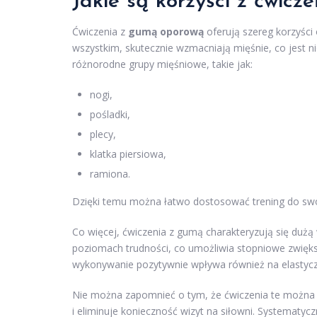
Jakie są korzyści z ćwicz
Ćwiczenia z
gumą oporową
oferują szereg korzyści
wszystkim, skutecznie wzmacniają mięśnie, co jest n
różnorodne grupy mięśniowe, takie jak:
nogi,
pośladki,
plecy,
klatka piersiowa,
ramiona.
Dzięki temu można łatwo dostosować trening do swo
Co więcej, ćwiczenia z gumą charakteryzują się duż
poziomach trudności, co umożliwia stopniowe zwięks
wykonywanie pozytywnie wpływa również na elastycz
Nie można zapomnieć o tym, że ćwiczenia te moż
i eliminuje konieczność wizyt na siłowni. Systematy