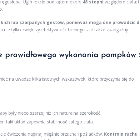
kręgosłupa. Ugiń łokcie pod kątem około
45 stopni
względem ciała; 
o.
bkich lub szarpanych gestów, ponieważ mogą one prowadzić d
 nie tylko zwiększy efektywność treningu, ale także zaangażuje
ce prawidłowego wykonania pompków 
ieć na uwadze kilka istotnych wskazówek, które przyczynią się do
by były nieco szerzej niż ich naturalna szerokość,
; taki układ zapewnia stabilność całego ciała.
cie ćwiczenia napinaj mięśnie brzucha i pośladków.
Kontrola ruchu