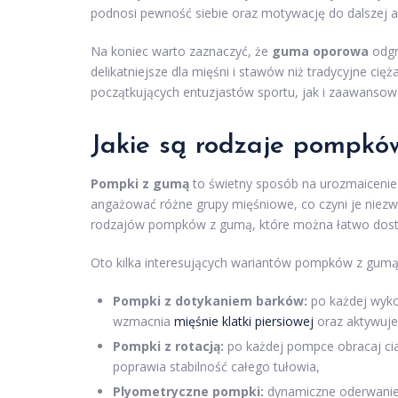
podnosi pewność siebie oraz motywację do dalszej ak
Na koniec warto zaznaczyć, że
guma oporowa
odgry
delikatniejsze dla mięśni i stawów niż tradycyjne ci
początkujących entuzjastów sportu, jak i zaawanso
Jakie są rodzaje pompkó
Pompki z gumą
to świetny sposób na urozmaicenie 
angażować różne grupy mięśniowe, co czyni je niezwy
rodzajów pompków z gumą, które można łatwo dosto
Oto kilka interesujących wariantów pompków z gumą
Pompki z dotykaniem barków:
po każdej wyko
wzmacnia
mięśnie klatki piersiowej
oraz aktywuje 
Pompki z rotacją:
po każdej pompce obracaj cia
poprawia stabilność całego tułowia,
Plyometryczne pompki:
dynamiczne oderwanie