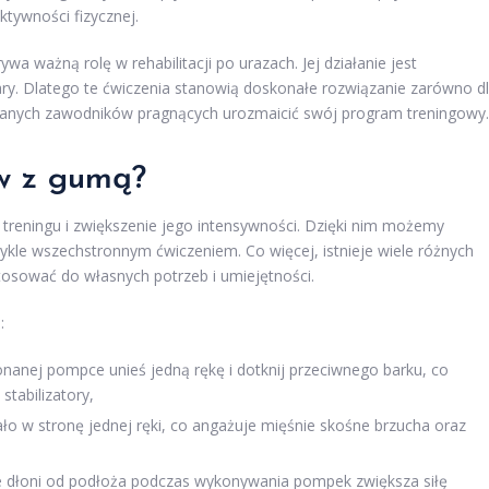
tywności fizycznej.
wa ważną rolę w rehabilitacji po urazach. Jej działanie jest
ężary. Dlatego te ćwiczenia stanowią doskonałe rozwiązanie zarówno d
wanych zawodników pragnących urozmaicić swój program treningowy.
w z gumą?
treningu i zwiększenie jego intensywności. Dzięki nim możemy
kle wszechstronnym ćwiczeniem. Co więcej, istnieje wiele różnych
sować do własnych potrzeb i umiejętności.
:
nanej pompce unieś jedną rękę i dotknij przeciwnego barku, co
stabilizatory,
ło w stronę jednej ręki, co angażuje mięśnie skośne brzucha oraz
 dłoni od podłoża podczas wykonywania pompek zwiększa siłę