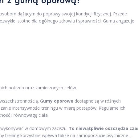
eń z
gumą oporową
?
 osobom dążącym do poprawy swojej kondycji fizycznej. Przede
iezwykle istotne dla ogólnego zdrowia i sprawności. Guma angażuje
ich potrzeb oraz zamierzonych celów.
ą wszechstronnością.
Gumy oporowe
dostępne są w różnych
zanie intensywności treningu w miarę postępów. Regularne ich
ność i równowagę ciała.
na wykonywać w domowym zaciszu.
To niewątpliwie oszczędza cza
czny trening korzystnie wpływa także na samopoczucie psychiczne –