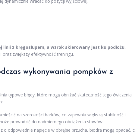
ię dynamicznie wracać do pozycji wyjściowej.
j linii z kręgosłupem, a wzrok skierowany jest ku podłożu.
i oraz zwiększy efektywność treningu.
 podczas wykonywania pompków z
nia typowe błędy, które mogą obniżać skuteczność tego ćwiczenia
h:
umieścić na szerokości barków, co zapewnia większą stabilność i
k może prowadzić do nadmiernego obciążenia stawów.
asz o odpowiednie napięcie w obrębie brzucha, biodra mogą opadać, 