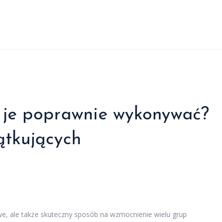
 je poprawnie wykonywać?
ątkujących
we, ale także skuteczny sposób na wzmocnienie wielu grup