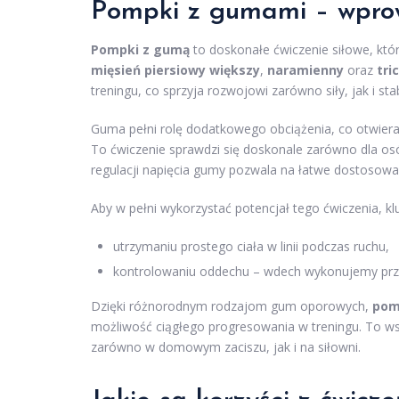
Pompki z gumami – wpro
Pompki z gumą
to doskonałe ćwiczenie siłowe, któ
mięsień piersiowy większy
,
naramienny
oraz
tri
treningu, co sprzyja rozwojowi zarówno siły, jak i stab
Guma pełni rolę dodatkowego obciążenia, co otwiera 
To ćwiczenie sprawdzi się doskonale zarówno dla os
regulacji napięcia gumy pozwala na łatwe dostosowa
Aby w pełni wykorzystać potencjał tego ćwiczenia, kl
utrzymaniu prostego ciała w linii podczas ruchu,
kontrolowaniu oddechu – wdech wykonujemy przy 
Dzięki różnorodnym rodzajom gum oporowych,
pom
możliwość ciągłego progresowania w treningu. To wsz
zarówno w domowym zaciszu, jak i na siłowni.