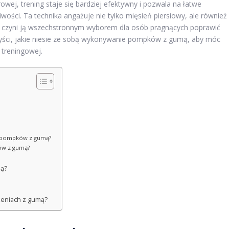
wej, trening staje się bardziej efektywny i pozwala na łatwe
ości. Ta technika angażuje nie tylko mięsień piersiowy, ale również
 co czyni ją wszechstronnym wyborem dla osób pragnących poprawić
zyści, jakie niesie ze sobą wykonywanie pompków z gumą, aby móc
 treningowej.
a pompków z gumą?
ów z gumą?
mą?
czeniach z gumą?