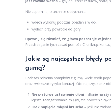
jest równie ważna
– gdy opuszczasz tułów, staraj s
Nie zapominaj o technice oddychania:
wdech wykonuj podczas opadania w dół,
wydech przy powrocie do góry.
Upewnij się również, że głowa pozostaje w jedne
Przestrzeganie tych zasad pomoże Ci uniknąć kontuzj
Jakie są najczęstsze błędy
gumą?
Podczas robienia pompków z gumą, wiele osób popeł
oraz zwiększać ryzyko kontuzji. Oto najczęstsze z nic
Niewłaściwe ustawienie dłoni
– dłonie należy 
lepsze zaangażowanie mięśni, złe położenie rą
Brak napięcia mięśni brzucha
– jeśli nie zadb