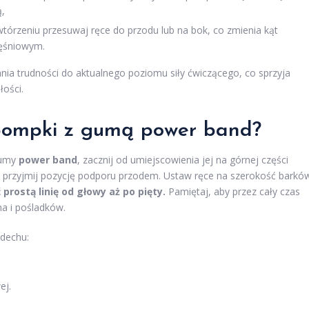
,
órzeniu przesuwaj ręce do przodu lub na bok, co zmienia kąt
ięśniowym.
a trudności do aktualnego poziomu siły ćwiczącego, co sprzyja
łości.
pompki z gumą power band?
gumy
power band
, zacznij od umiejscowienia jej na górnej części
 przyjmij pozycję podporu przodem. Ustaw ręce na szerokość barkó
prostą linię od głowy aż po pięty.
Pamiętaj, aby przez cały czas
ha i pośladków.
dechu:
ej.