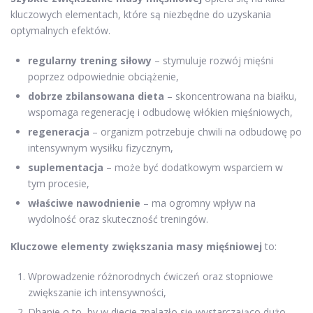
kluczowych elementach, które są niezbędne do uzyskania
optymalnych efektów.
regularny trening siłowy
– stymuluje rozwój mięśni
poprzez odpowiednie obciążenie,
dobrze zbilansowana dieta
– skoncentrowana na białku,
wspomaga regenerację i odbudowę włókien mięśniowych,
regeneracja
– organizm potrzebuje chwili na odbudowę po
intensywnym wysiłku fizycznym,
suplementacja
– może być dodatkowym wsparciem w
tym procesie,
właściwe nawodnienie
– ma ogromny wpływ na
wydolność oraz skuteczność treningów.
Kluczowe elementy zwiększania masy mięśniowej
to:
Wprowadzenie różnorodnych ćwiczeń oraz stopniowe
zwiększanie ich intensywności,
Dbanie o to, by w diecie znalazło się wystarczająco dużo