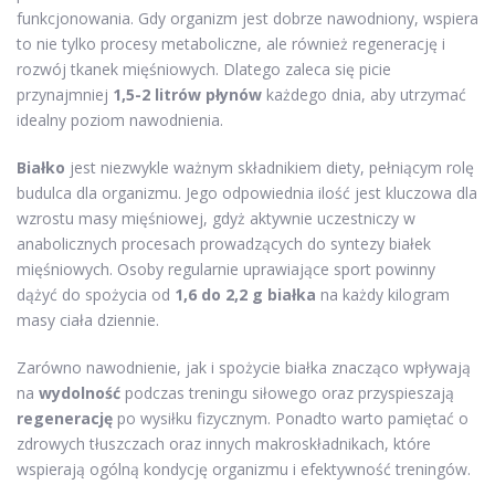
funkcjonowania. Gdy organizm jest dobrze nawodniony, wspiera
to nie tylko procesy metaboliczne, ale również regenerację i
rozwój tkanek mięśniowych. Dlatego zaleca się picie
przynajmniej
1,5-2 litrów płynów
każdego dnia, aby utrzymać
idealny poziom nawodnienia.
Białko
jest niezwykle ważnym składnikiem diety, pełniącym rolę
budulca dla organizmu. Jego odpowiednia ilość jest kluczowa dla
wzrostu masy mięśniowej, gdyż aktywnie uczestniczy w
anabolicznych procesach prowadzących do syntezy białek
mięśniowych. Osoby regularnie uprawiające sport powinny
dążyć do spożycia od
1,6 do 2,2 g białka
na każdy kilogram
masy ciała dziennie.
Zarówno nawodnienie, jak i spożycie białka znacząco wpływają
na
wydolność
podczas treningu siłowego oraz przyspieszają
regenerację
po wysiłku fizycznym. Ponadto warto pamiętać o
zdrowych tłuszczach oraz innych makroskładnikach, które
wspierają ogólną kondycję organizmu i efektywność treningów.