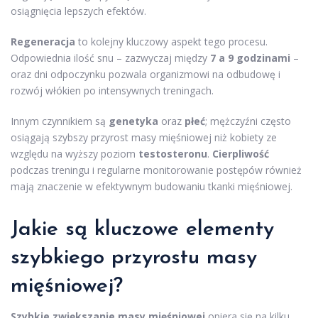
osiągnięcia lepszych efektów.
Regeneracja
to kolejny kluczowy aspekt tego procesu.
Odpowiednia ilość snu – zazwyczaj między
7 a 9 godzinami
–
oraz dni odpoczynku pozwala organizmowi na odbudowę i
rozwój włókien po intensywnych treningach.
Innym czynnikiem są
genetyka
oraz
płeć
; mężczyźni często
osiągają szybszy przyrost masy mięśniowej niż kobiety ze
względu na wyższy poziom
testosteronu
.
Cierpliwość
podczas treningu i regularne monitorowanie postępów również
mają znaczenie w efektywnym budowaniu tkanki mięśniowej.
Jakie są kluczowe elementy
szybkiego przyrostu masy
mięśniowej?
Szybkie zwiększanie masy mięśniowej
opiera się na kilku