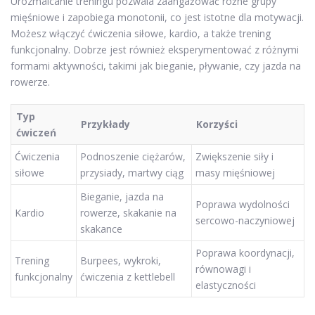
Urozmaicanie treningu pozwala zaangażować różne grupy
mięśniowe i zapobiega monotonii, co jest istotne dla motywacji.
Możesz włączyć ćwiczenia siłowe, kardio, a także trening
funkcjonalny. Dobrze jest również eksperymentować z różnymi
formami aktywności, takimi jak bieganie, pływanie, czy jazda na
rowerze.
Typ
Przykłady
Korzyści
ćwiczeń
Ćwiczenia
Podnoszenie ciężarów,
Zwiększenie siły i
siłowe
przysiady, martwy ciąg
masy mięśniowej
Bieganie, jazda na
Poprawa wydolności
Kardio
rowerze, skakanie na
sercowo-naczyniowej
skakance
Poprawa koordynacji,
Trening
Burpees, wykroki,
równowagi i
funkcjonalny
ćwiczenia z kettlebell
elastyczności