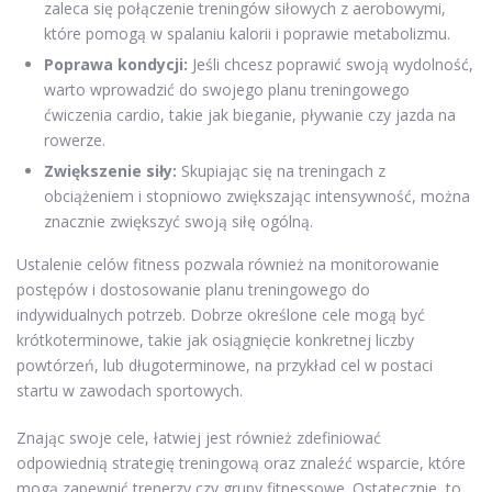
zaleca się połączenie treningów siłowych z aerobowymi,
które pomogą w spalaniu kalorii i poprawie metabolizmu.
Poprawa kondycji:
Jeśli chcesz poprawić swoją wydolność,
warto wprowadzić do swojego planu treningowego
ćwiczenia cardio, takie jak bieganie, pływanie czy jazda na
rowerze.
Zwiększenie siły:
Skupiając się na treningach z
obciążeniem i stopniowo zwiększając intensywność, można
znacznie zwiększyć swoją siłę ogólną.
Ustalenie celów fitness pozwala również na monitorowanie
postępów i dostosowanie planu treningowego do
indywidualnych potrzeb. Dobrze określone cele mogą być
krótkoterminowe, takie jak osiągnięcie konkretnej liczby
powtórzeń, lub długoterminowe, na przykład cel w postaci
startu w zawodach sportowych.
Znając swoje cele, łatwiej jest również zdefiniować
odpowiednią strategię treningową oraz znaleźć wsparcie, które
mogą zapewnić trenerzy czy grupy fitnessowe. Ostatecznie, to