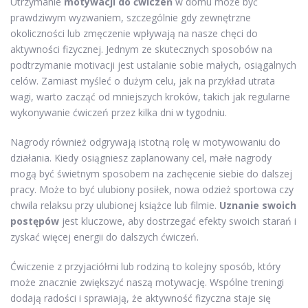
Utrzymanie
motywacji do ćwiczeń
w domu może być
prawdziwym wyzwaniem, szczególnie gdy zewnętrzne
okoliczności lub zmęczenie wpływają na nasze chęci do
aktywności fizycznej. Jednym ze skutecznych sposobów na
podtrzymanie motivacji jest ustalanie sobie małych, osiągalnych
celów. Zamiast myśleć o dużym celu, jak na przykład utrata
wagi, warto zacząć od mniejszych kroków, takich jak regularne
wykonywanie ćwiczeń przez kilka dni w tygodniu.
Nagrody również odgrywają istotną rolę w motywowaniu do
działania. Kiedy osiągniesz zaplanowany cel, małe nagrody
mogą być świetnym sposobem na zachęcenie siebie do dalszej
pracy. Może to być ulubiony posiłek, nowa odzież sportowa czy
chwila relaksu przy ulubionej książce lub filmie.
Uznanie swoich
postępów
jest kluczowe, aby dostrzegać efekty swoich starań i
zyskać więcej energii do dalszych ćwiczeń.
Ćwiczenie z przyjaciółmi lub rodziną to kolejny sposób, który
może znacznie zwiększyć naszą motywację. Wspólne treningi
dodają radości i sprawiają, że aktywność fizyczna staje się