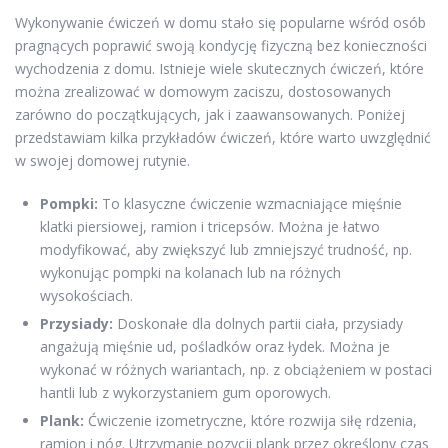
Wykonywanie ćwiczeń w domu stało się popularne wśród osób
pragnących poprawić swoją kondycję fizyczną bez konieczności
wychodzenia z domu. Istnieje wiele skutecznych ćwiczeń, które
można zrealizować w domowym zaciszu, dostosowanych
zarówno do początkujących, jak i zaawansowanych. Poniżej
przedstawiam kilka przykładów ćwiczeń, które warto uwzględnić
w swojej domowej rutynie.
Pompki:
To klasyczne ćwiczenie wzmacniające mięśnie
klatki piersiowej, ramion i tricepsów. Można je łatwo
modyfikować, aby zwiększyć lub zmniejszyć trudność, np.
wykonując pompki na kolanach lub na różnych
wysokościach.
Przysiady:
Doskonałe dla dolnych partii ciała, przysiady
angażują mięśnie ud, pośladków oraz łydek. Można je
wykonać w różnych wariantach, np. z obciążeniem w postaci
hantli lub z wykorzystaniem gum oporowych.
Plank:
Ćwiczenie izometryczne, które rozwija siłę rdzenia,
ramion i nóg. Utrzymanie pozycji plank przez określony czas