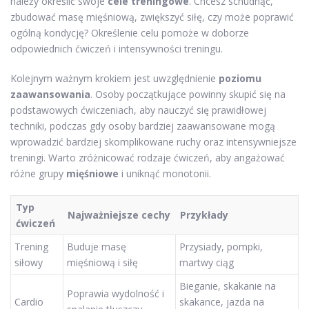
należy określić swoje
cele treningowe
. Chcesz schudnąć,
zbudować masę mięśniową, zwiększyć siłę, czy może poprawić
ogólną kondycję? Określenie celu pomoże w doborze
odpowiednich ćwiczeń i intensywności treningu.
Kolejnym ważnym krokiem jest uwzględnienie
poziomu
zaawansowania
. Osoby początkujące powinny skupić się na
podstawowych ćwiczeniach, aby nauczyć się prawidłowej
techniki, podczas gdy osoby bardziej zaawansowane mogą
wprowadzić bardziej skomplikowane ruchy oraz intensywniejsze
treningi. Warto zróżnicować rodzaje ćwiczeń, aby angażować
różne grupy
mięśniowe
i uniknąć monotonii.
Typ
Najważniejsze cechy
Przykłady
ćwiczeń
Trening
Buduje masę
Przysiady, pompki,
siłowy
mięśniową i siłę
martwy ciąg
Bieganie, skakanie na
Poprawia wydolność i
Cardio
skakance, jazda na