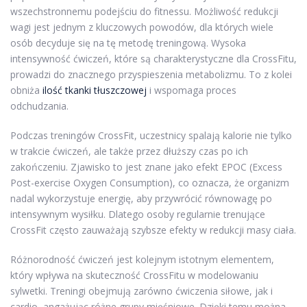
wszechstronnemu podejściu do fitnessu. Możliwość redukcji
wagi jest jednym z kluczowych powodów, dla których wiele
osób decyduje się na tę metodę treningową. Wysoka
intensywność ćwiczeń, które są charakterystyczne dla CrossFitu,
prowadzi do znacznego przyspieszenia metabolizmu. To z kolei
obniża
ilość tkanki tłuszczowej
i wspomaga proces
odchudzania.
Podczas treningów CrossFit, uczestnicy spalają kalorie nie tylko
w trakcie ćwiczeń, ale także przez dłuższy czas po ich
zakończeniu. Zjawisko to jest znane jako efekt EPOC (Excess
Post-exercise Oxygen Consumption), co oznacza, że organizm
nadal wykorzystuje energię, aby przywrócić równowagę po
intensywnym wysiłku. Dlatego osoby regularnie trenujące
CrossFit często zauważają szybsze efekty w redukcji masy ciała.
Różnorodność ćwiczeń jest kolejnym istotnym elementem,
który wpływa na skuteczność CrossFitu w modelowaniu
sylwetki. Treningi obejmują zarówno ćwiczenia siłowe, jak i
cardio, angażując różne grupy mięśniowe. Dzięki temu można