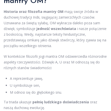
mantry OM?
Historia oraz filozofia mantry OM
mają swoje źródła w
duchowej tradycji Indii, sięgającej zamierzchłych czasów.
Uznawana za świętą sylabę, OM wykracza daleko poza sam
dźwięk; symbolizuje
jedność wszechświata
i nasze połączenie
z boskością. Wedy, najstarsze teksty hinduistyczne,
przedstawiają omkarę jako dźwięk stwórczy, który zjawia się na
początku wszelkiego istnienia.
W kontekście filozofii jogi mantra OM odzwierciedla różnorodne
aspekty rzeczywistości. Dźwięki A, U oraz M odnoszą się do
różnych stanów świadomości:
A reprezentuje jawę,
U symbolizuje sen,
M odnosi się do głębokiego snu.
Ta triada ukazuje
pełnię ludzkiego doświadczenia
oraz
naszą duchową ewolucję.