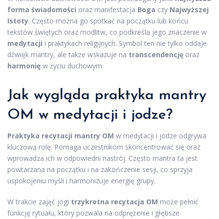
forma świadomości
oraz manifestacja
Boga
czy
Najwyższej
Istoty
. Często można go spotkać na początku lub końcu
tekstów świętych oraz modlitw, co podkreśla jego znaczenie w
medytacji
i praktykach religijnych. Symbol ten nie tylko oddaje
dźwięk mantry, ale także wskazuje na
transcendencję
oraz
harmonię
w życiu duchowym.
Jak wygląda praktyka mantry
OM w medytacji i jodze?
Praktyka recytacji mantry OM
w medytacji i jodze odgrywa
kluczową rolę. Pomaga uczestnikom skoncentrować się oraz
wprowadza ich w odpowiedni nastrój. Często mantra ta jest
powtarzana na początku i na zakończenie sesji, co sprzyja
uspokojeniu myśli i harmonizuje energię grupy.
W trakcie zajęć jogi
trzykrotna recytacja OM
może pełnić
funkcję rytuału, który pozwala na odprężenie i głębsze