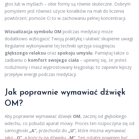
głos lub w myślach – obie formy są równie skuteczne. Dobrym
pomysłem jest również użycie koralików na mali do liczenia
powtórzeń; pomoże Ci to w zachowaniu pełnej koncentracji.
Wizualizacja symbolu OM
podczas medytacji może
dodatkowo wzbogacić Twoją praktykę i ułatwić skupienie uwagi.
Regularne wykonywanie tej techniki sprzyja osiągnięciu
głębszego relaksu
oraz
spokoju umysłu
. Pamiętaj także o
zadbaniu o
komfort swojego ciała
– upewnij się, że jesteś
rozluźniony i masz wyprostowany kręgosłup; to zapewni lepszy
przepływ energii podczas medytacji.
Jak poprawnie wymawiać dźwięk
OM?
Aby poprawnie wymawiać dźwięk
OM
, zacznij od głębokiego
wdechu, co pobudzi aparat mowy. Proces ten rozpoczyna się od
samogłoski
„A”
, przechodzi do
„U”
, które można wymawiać
jako
„O”
, a kończy na dźwięku
„M”
. Ten ostatni powinien być