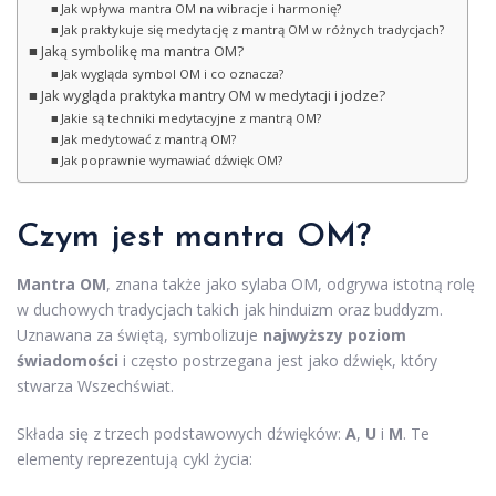
Jak wpływa mantra OM na wibracje i harmonię?
Jak praktykuje się medytację z mantrą OM w różnych tradycjach?
Jaką symbolikę ma mantra OM?
Jak wygląda symbol OM i co oznacza?
Jak wygląda praktyka mantry OM w medytacji i jodze?
Jakie są techniki medytacyjne z mantrą OM?
Jak medytować z mantrą OM?
Jak poprawnie wymawiać dźwięk OM?
Czym jest mantra OM?
Mantra OM
, znana także jako sylaba OM, odgrywa istotną rolę
w duchowych tradycjach takich jak hinduizm oraz buddyzm.
Uznawana za świętą, symbolizuje
najwyższy poziom
świadomości
i często postrzegana jest jako dźwięk, który
stwarza Wszechświat.
Składa się z trzech podstawowych dźwięków:
A
,
U
i
M
. Te
elementy reprezentują cykl życia: