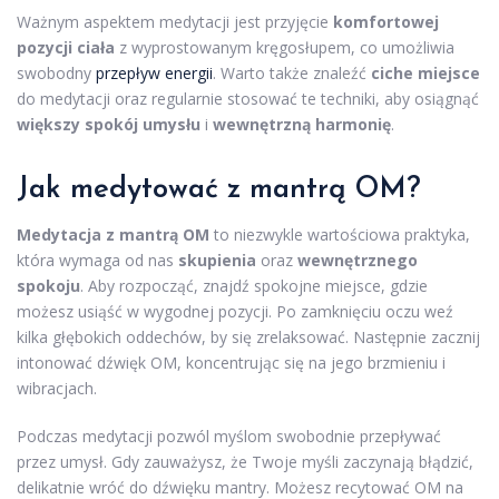
Ważnym aspektem medytacji jest przyjęcie
komfortowej
pozycji ciała
z wyprostowanym kręgosłupem, co umożliwia
swobodny
przepływ energii
. Warto także znaleźć
ciche miejsce
do medytacji oraz regularnie stosować te techniki, aby osiągnąć
większy spokój umysłu
i
wewnętrzną harmonię
.
Jak medytować z mantrą OM?
Medytacja z mantrą OM
to niezwykle wartościowa praktyka,
która wymaga od nas
skupienia
oraz
wewnętrznego
spokoju
. Aby rozpocząć, znajdź spokojne miejsce, gdzie
możesz usiąść w wygodnej pozycji. Po zamknięciu oczu weź
kilka głębokich oddechów, by się zrelaksować. Następnie zacznij
intonować dźwięk OM, koncentrując się na jego brzmieniu i
wibracjach.
Podczas medytacji pozwól myślom swobodnie przepływać
przez umysł. Gdy zauważysz, że Twoje myśli zaczynają błądzić,
delikatnie wróć do dźwięku mantry. Możesz recytować OM na