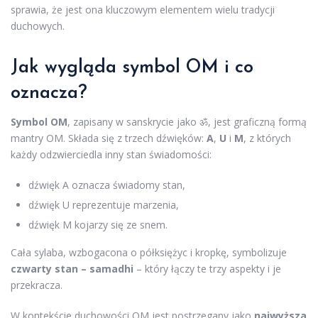
sprawia, że jest ona kluczowym elementem wielu tradycji
duchowych.
Jak wygląda symbol OM i co
oznacza?
Symbol OM
, zapisany w sanskrycie jako ॐ, jest graficzną formą
mantry OM. Składa się z trzech dźwięków:
A
,
U
i
M
, z których
każdy odzwierciedla inny stan świadomości:
dźwięk A oznacza świadomy stan,
dźwięk U reprezentuje marzenia,
dźwięk M kojarzy się ze snem.
Cała sylaba, wzbogacona o półksiężyc i kropkę, symbolizuje
czwarty stan – samadhi
– który łączy te trzy aspekty i je
przekracza.
W kontekście duchowości OM jest postrzegany jako
najwyższa