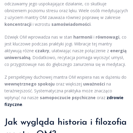
odczuwamy jego uspokajające działanie, co skutkuje
obniżeniem poziomu stresu oraz lęku. Wiele osób medytujących
z użyciem mantry OM zauważa również poprawę w zakresie
koncentracji
i wzrostu
samoświadomości
.
Dźwięk OM wprowadza nas w stan
harmonii
i
równowagi
, co
jest kluczowe podczas praktyki jogi. Wibracje tej mantry
aktywują różne
czakry
, ułatwiając nasze połączenie z
energią
uniwersalną
. Dodatkowo, recytacja pomaga wyciszyć umysł,
co przygotowuje nas do głębszego zanurzenia się w medytacji.
Z perspektywy duchowej mantra OM wspiera nas w dążeniu do
wewnętrznego spokoju
oraz większej
uważności
na
teraźniejszość. Systematyczna praktyka może znacząco
wpłynąć na nasze
samopoczucie psychiczne
oraz
zdrowie
fizyczne
.
Jak wygląda historia i filozofia