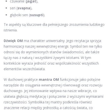
czuwanie (
jagat
),
sen (
svapna
),
głęboki sen (
susupti
).
Te aspekty są kluczowe dla pełniejszego zrozumienia ludzkiego
istnienia.
Dźwięk OM
ma charakter uniwersalny. Jego recytacja sprzyja
harmonizacji naszej wewnętrznej energii. Symbol ten nie tylko
odnosi się do wymienionych stanów świadomości, ale także
łączy nas z naturą i wszystkimi żywymi istotami. W tym
kontekście wyraża jedność oraz współzależność wszystkich
elementów wszechświata.
W duchowej praktyce
mantra OM
funkcjonuje jako potężne
narzędzie do osiągania wewnętrznej równowagi oraz rozwoju
duchowego. Jej intonowanie wpływa na nasze wibracje, co
ułatwia głębszą medytację i połączenie z wyższymi wymiarami
rzeczywistości. Symbolika tej mantry podkreśla również
znaczenie relacji między jednostką a całością świata, co