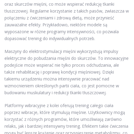
oraz skurczów mięśni, co może wspierać redukcję tkanki
tłuszczowej. Regularne korzystanie z takich pasów, zwłaszcza w
połączeniu z ćwiczeniami i zdrową dietą, może przynieść
zauważalne efekty. Przykładowo, niektóre modele są
wyposażone w różne programy intensywności, co pozwala
dopasować trening do indywidualnych potrzeb.
Maszyny do elektrostymulacji mięśni wykorzystują impulsy
elektryczne do pobudzania mięśni do skurczów. To innowacyjne
podejście może wspierać nie tylko proces odchudzania, ale
także rehabilitację i poprawę kondycji mięśniowej. Dzięki
takiemu urządzeniu można intensywnie pracować nad
wzmocnieniem określonych partii ciała, co jest pomocne w
budowaniu muskulatury i redukcji tkanki tłuszczowej.
Platformy wibracyjne z kolei oferują trening całego ciała
poprzez wibracje, które stymulują mięśnie. Użytkownicy mogą
korzystać z różnych programów, które umożliwiają zarówno
relaks, jak i bardziej intensywny trening. Efektem takie ćwiczenia
mogą być lepsze krążenie oraz przyspieszenie metabolizmu, co