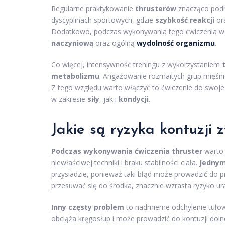
Regularne praktykowanie
thrusterów
znacząco podno
dyscyplinach sportowych, gdzie
szybkość reakcji
or
Dodatkowo, podczas wykonywania tego ćwiczenia wz
naczyniową
oraz ogólną
wydolność organizmu
.
Co więcej, intensywność treningu z wykorzystaniem
metabolizmu
. Angażowanie rozmaitych grup mięśnio
Z tego względu warto włączyć to ćwiczenie do swoj
w zakresie
siły
, jak i
kondycji
.
Jakie są ryzyka kontuzji 
Podczas wykonywania ćwiczenia thruster
warto 
niewłaściwej techniki i braku stabilności ciała.
Jednym
przysiadzie, ponieważ taki błąd może prowadzić do p
przesuwać się do środka, znacznie wzrasta ryzyko 
Inny częsty problem
to nadmierne odchylenie tułow
obciąża kręgosłup i może prowadzić do kontuzji dol