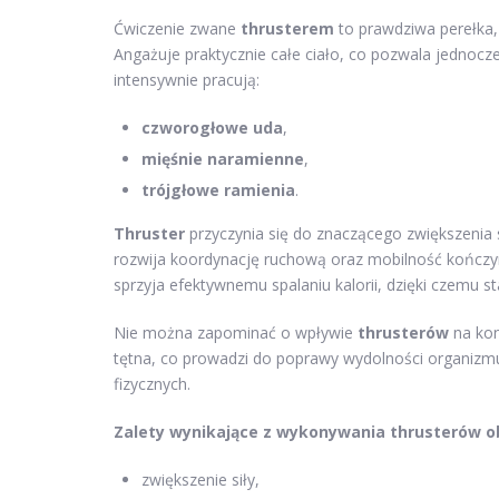
Ćwiczenie zwane
thrusterem
to prawdziwa perełka,
Angażuje praktycznie całe ciało, co pozwala jednoc
intensywnie pracują:
czworogłowe uda
,
mięśnie naramienne
,
trójgłowe ramienia
.
Thruster
przyczynia się do znaczącego zwiększenia si
rozwija koordynację ruchową oraz mobilność kończyn
sprzyja efektywnemu spalaniu kalorii, dzięki czemu 
Nie można zapominać o wpływie
thrusterów
na kon
tętna, co prowadzi do poprawy wydolności organizm
fizycznych.
Zalety wynikające z wykonywania thrusterów o
zwiększenie siły,