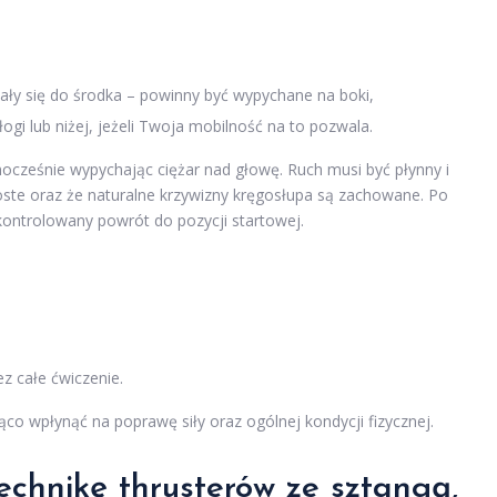
ały się do środka – powinny być wypychane na boki,
ogi lub niżej, jeżeli Twoja mobilność na to pozwala.
wnocześnie wypychając ciężar nad głowę. Ruch musi być płynny i
roste oraz że naturalne krzywizny kręgosłupa są zachowane. Po
kontrolowany powrót do pozycji startowej.
z całe ćwiczenie.
o wpłynąć na poprawę siły oraz ogólnej kondycji fizycznej.
chnikę thrusterów ze sztangą,