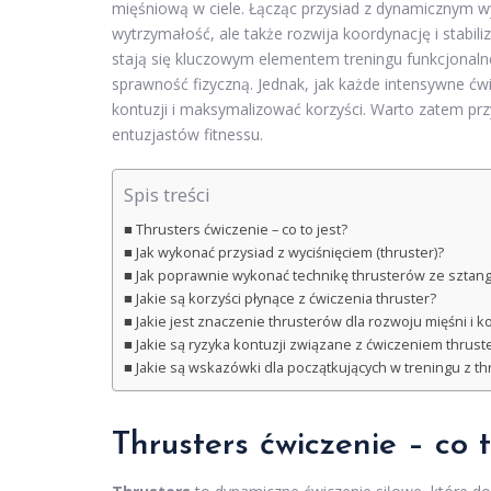
mięśniową w ciele. Łącząc przysiad z dynamicznym wyc
wytrzymałość, ale także rozwija koordynację i stabil
stają się kluczowym elementem treningu funkcjonalne
sprawność fizyczną. Jednak, jak każde intensywne ćw
kontuzji i maksymalizować korzyści. Warto zatem przy
entuzjastów fitnessu.
Spis treści
Thrusters ćwiczenie – co to jest?
Jak wykonać przysiad z wyciśnięciem (thruster)?
Jak poprawnie wykonać technikę thrusterów ze sztangą,
Jakie są korzyści płynące z ćwiczenia thruster?
Jakie jest znaczenie thrusterów dla rozwoju mięśni i k
Jakie są ryzyka kontuzji związane z ćwiczeniem thrust
Jakie są wskazówki dla początkujących w treningu z th
Thrusters ćwiczenie – co t