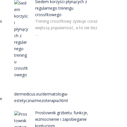
Siedem korzyści płynących z
regularnego treningu
crossfitowego
Trening crossfitowy zyskuje coraz
a
większą popularność, a to nie bez
…
e
j
dermedicus.eu/dermatologia-
ce
estetyczna/mezoterapia.html
Prostownik grzbietu: funkcje,
wzmocnienie i zapobieganie
kontuzjom