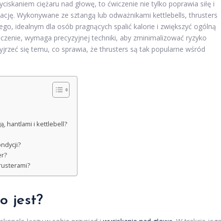
iskaniem ciężaru nad głowę, to ćwiczenie nie tylko poprawia siłę i
izację. Wykonywane ze sztangą lub odważnikami kettlebells, thrusters
go, idealnym dla osób pragnących spalić kalorie i zwiększyć ogólną
iczenie, wymaga precyzyjnej techniki, aby zminimalizować ryzyko
jrzeć się temu, co sprawia, że thrusters są tak popularne wśród
 hantlami i kettlebell?
ondycji?
er?
rusterami?
o jest?