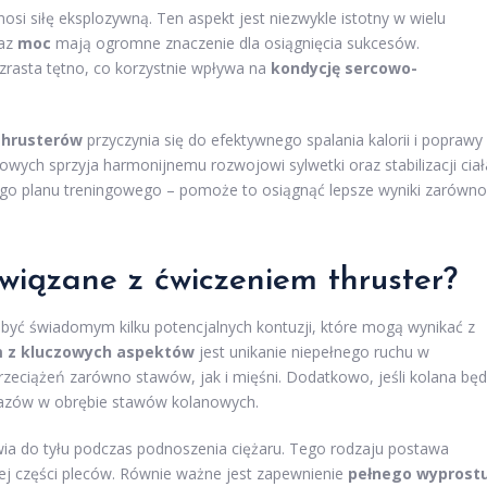
si siłę eksplozywną. Ten aspekt jest niezwykle istotny w wielu
az
moc
mają ogromne znaczenie dla osiągnięcia sukcesów.
rasta tętno, co korzystnie wpływa na
kondycję sercowo-
thrusterów
przyczynia się do efektywnego spalania kalorii i poprawy
wych sprzyja harmonijnemu rozwojowi sylwetki oraz stabilizacji ciał
ego planu treningowego – pomoże to osiągnąć lepsze wyniki zarówno
związane z ćwiczeniem thruster?
być świadomym kilku potencjalnych kontuzji, które mogą wynikać z
 z kluczowych aspektów
jest unikanie niepełnego ruchu w
rzeciążeń zarówno stawów, jak i mięśni. Dodatkowo, jeśli kolana bę
urazów w obrębie stawów kolanowych.
ia do tyłu podczas podnoszenia ciężaru. Tego rodzaju postawa
nej części pleców. Równie ważne jest zapewnienie
pełnego wyprost