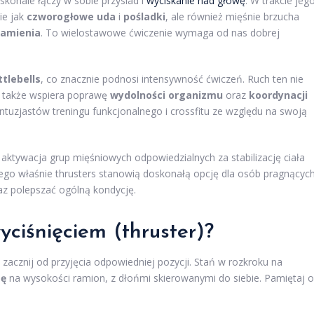
skonale łączy w sobie przysiad i
wyciskanie nad głowę
. W trakcie jeg
ie jak
czworogłowe uda
i
pośladki
, ale również mięśnie brzucha
ramienia
. To wielostawowe ćwiczenie wymaga od nas dobrej
ttlebells
, co znacznie podnosi intensywność ćwiczeń. Ruch ten nie
ale także wspiera poprawę
wydolności organizmu
oraz
koordynacji
ntuzjastów treningu funkcjonalnego i crossfitu ze względu na swoją
aktywacja grup mięśniowych odpowiedzialnych za stabilizację ciała
latego właśnie thrusters stanowią doskonałą opcję dla osób pragnącyc
az polepszać ogólną kondycję.
yciśnięciem (thruster)?
, zacznij od przyjęcia odpowiedniej pozycji. Stań w rozkroku na
gę
na wysokości ramion, z dłońmi skierowanymi do siebie. Pamiętaj o