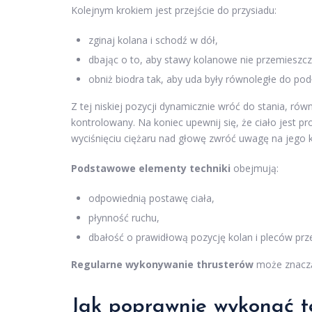
Kolejnym krokiem jest przejście do przysiadu:
zginaj kolana i schodź w dół,
dbając o to, aby stawy kolanowe nie przemieszcz
obniż biodra tak, aby uda były równoległe do podł
Z tej niskiej pozycji dynamicznie wróć do stania, ró
kontrolowany. Na koniec upewnij się, że ciało jest p
wyciśnięciu ciężaru nad głowę zwróć uwagę na jego 
Podstawowe elementy techniki
obejmują:
odpowiednią postawę ciała,
płynność ruchu,
dbałość o prawidłową pozycję kolan i pleców prze
Regularne wykonywanie thrusterów
może znacząc
Jak poprawnie wykonać te