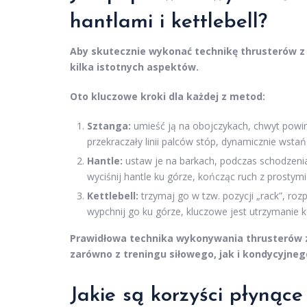
hantlami i kettlebell?
Aby skutecznie wykonać technikę thrusterów z u
kilka istotnych aspektów.
Oto kluczowe kroki dla każdej z metod:
Sztanga:
umieść ją na obojczykach, chwyt powini
przekraczały linii palców stóp, dynamicznie wstań
Hantle:
ustaw je na barkach, podczas schodzenia 
wyciśnij hantle ku górze, kończąc ruch z prostym
Kettlebell:
trzymaj go w tzw. pozycji „rack”, rozp
wypchnij go ku górze, kluczowe jest utrzymanie k
Prawidłowa technika wykonywania thrusterów z
zarówno z treningu siłowego, jak i kondycyjneg
Jakie są korzyści płynące