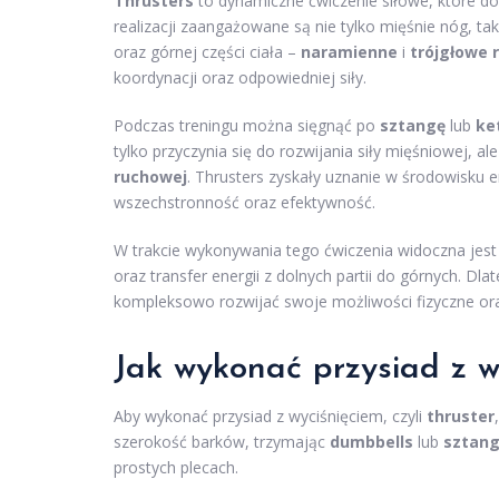
Thrusters
to dynamiczne ćwiczenie siłowe, które do
realizacji zaangażowane są nie tylko mięśnie nóg, tak
oraz górnej części ciała –
naramienne
i
trójgłowe 
koordynacji oraz odpowiedniej siły.
Podczas treningu można sięgnąć po
sztangę
lub
ke
tylko przyczynia się do rozwijania siły mięśniowej, 
ruchowej
. Thrusters zyskały uznanie w środowisku e
wszechstronność oraz efektywność.
W trakcie wykonywania tego ćwiczenia widoczna jest 
oraz transfer energii z dolnych partii do górnych. D
kompleksowo rozwijać swoje możliwości fizyczne or
Jak wykonać przysiad z w
Aby wykonać przysiad z wyciśnięciem, czyli
thruster
szerokość barków, trzymając
dumbbells
lub
sztan
prostych plecach.