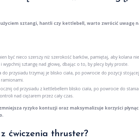
życiem sztangi, hantli czy kettlebell, warto zwrócić uwagę n
en być nieco szerszy niż szerokość barków, pamiętaj, aby kolana ni
 i wypchnij sztangę nad głowę, dbając o to, by plecy były proste.
do przysiadu trzymaj je blisko ciała, po powrocie do pozycji stojące
i ramionami.
ocznij od przysiadu z kettlebellem blisko ciała, po powrocie do stania
ontroli nad ciężarem przez cały czas.
mniejsza ryzyko kontuzji oraz maksymalizuje korzyści płyną
o.
 z ćwiczenia thruster?