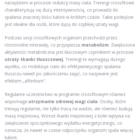
narzędziem w procesie redukcji masy ciała. Treningi crossfitowe
charakteryzują się dużą intensywnością, co prowadzi do
spalania znacznej ilości kalorii w krótkim czasie. Takie podejście
jest idealne dla osób, które dążą do szybkiej utraty wagi.
Podczas sesji crossfitowych organizm przechodzi przez
różnorodne interwały, co przyspiesza
metabolizm
. Zwiększona
aktywność metaboliczna jest kluczowym czynnikiem w procesie
utraty tkanki tłuszczowej
. Treningi te wymagają dużego
wysiłku, co mobilizuje ciało do efektywniejszego spalania
tłuszczu nawet po zakończeniu zajęć, co nazywane jest
efektem „afterburn”.
Regularne uczestnictwo w programie crossfitowym również
wspomaga
utrzymanie zdrowej wagi ciała
. Osoby, które
trenują regularnie, nie tylko tracą na wadze, ale również budują
masę mięśniową. Wzrost tkanki mięśniowej z kolei wpływa na
zwiększenie spoczynkowego wydatku energetycznego, co
oznacza, że nawet w czasie odpoczynku organizm spala więcej
kalorii.