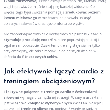
tkanki tłuszczowej
. Przyspieszając metabolizm, ułatwia utratę
wagi i sprawia, że mięśnie stają się bardziej widoczne. Co
więcej, tego typu ćwiczenia pomagają
zredukować poziom
kwasu mlekowego
w mięśniach, co pozwala uniknąć
bolesnych zakwasów oraz dyskomfortu po wysiłku.
Nie zapominajmy również o korzyściach dla psychiki –
cardio
stymuluje produkcję endorfin
, które poprawiają nastrój i
ogólne samopoczucie. Dzięki temu trening staje się nie tylko
przyjemniejszy, ale także motywuje do dalszych działań w
dążeniu do
fitnessowych celów
.
Jak efektywnie łączyć cardio z
treningiem obciążeniowym?
Efektywne połączenie treningu cardio z ćwiczeniami
siłowymi
wymaga przemyślanej strategii. Ważnym aspektem
jest
właściwa kolejność wykonywanych ćwiczeń
. Najlepiej
zacząć od
treningu siłowego
, ponieważ wtedy organizm