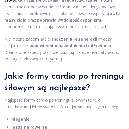
siłowy
. Gdy czas nie pozwala na takie rozwiązanie, można
zamieniać dni poświęcone ciężarom z dniami dedykowanymi
ćwiczeniom aerobowym. Taki plan efektywnie wspiera
utratę
masy ciała
oraz
poprawia wydolność organizmu
,
jednocześnie minimalizując ryzyko przeciążenia mięśni.
Nie można zapominać o
znaczeniu regeneracji
między
sesjami oraz
odpowiednim nawodnieniu
i
odżywianiu
.
Dbanie o te aspekty pomoże osiągnąć lepsze rezultaty w obu
rodzajach aktywności fizycznej.
Jakie formy cardio po treningu
siłowym są najlepsze?
Najlepsze formy cardio po treningu siłowym to te o
umiarkowanej intensywności. Do najpopularniejszych należą:
bieganie
,
jazda na rowerze
,