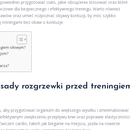
dpowiednio przygotować ciało, jakie obciążenia stosować oraz które
luczowe dla bezpiecznego i efektywnego treningu. Warto również
tawów oraz umieć rozpoznać objawy kontuzji, by móc szybko
 treningami bez obaw o kontuzje.
ingiem siłowym?
zjom?
karza?
asady rozgrzewki przed treningie
a, aby przygotować organizm do większego wysiłku i zminimalizować
 efektywnym zwiększeniu przepływu krwi oraz poprawie elastyczności
wiczeń cardio, takich jak bieganie na miejscu, jazda na rowerze