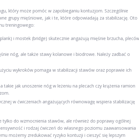
ngu, który może pomóc w zapobieganiu kontuzjom. Szczególnie
e grupy mięśniowe, jak i te, które odpowiadają za stabilizację. Oto
anu treningowego:
(plank) i mostek (bridge) skutecznie angażują mięśnie brzucha, pleców
śnie nóg, ale także stawy kolanowe i biodrowe. Należy zadbać o
użyciu wykroków pomaga w stabilizacji stawów oraz poprawie ich
a takie jak unoszenie nóg w leżeniu na plecach czy krążenia ramion
azom.
ycznej w ćwiczeniach angażujących równowagę wspiera stabilizację
ie tylko do wzmocnienia stawów, ale również do poprawy ogólnej
intensywność i rodzaj ćwiczeń do własnego poziomu zaawansowania
emu możemy zredukować ryzyko kontuzji i cieszyć się lepszym