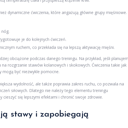
ą temperaturę ciała i przyspieszą krążenie krwi.
eż dynamiczne ćwiczenia, które angażują główne grupy mięśniowe.
 nóg.
ygotowuje je do kolejnych ćwiczeń.
icznym ruchem, co przekłada się na lepszą aktywację mięśni.
dziej obciążone podczas danego treningu. Na przykład, jeśli planuje
u na rozgrzanie stawów kolanowych i skokowych. Ćwiczenia takie jak
dy mogą być niezwykle pomocne.
ększa wydolność, ale także poprawia zakres ruchu, co pozwala na
iczeń siłowych. Dlatego nie należy tego elementu treningu
 cieszyć się lepszymi efektami i chronić swoje zdrowie.
ją stawy i zapobiegają