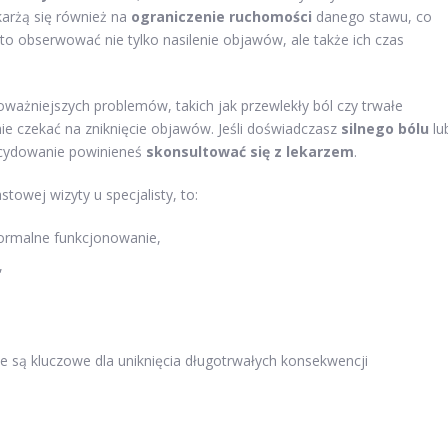
karżą się również na
ograniczenie ruchomości
danego stawu, co
o obserwować nie tylko nasilenie objawów, ale także ich czas
żniejszych problemów, takich jak przewlekły ból czy trwałe
ie czekać na zniknięcie objawów. Jeśli doświadczasz
silnego bólu
lu
decydowanie powinieneś
skonsultować się z lekarzem
.
towej wizyty u specjalisty, to:
 normalne funkcjonowanie,
,
e są kluczowe dla uniknięcia długotrwałych konsekwencji