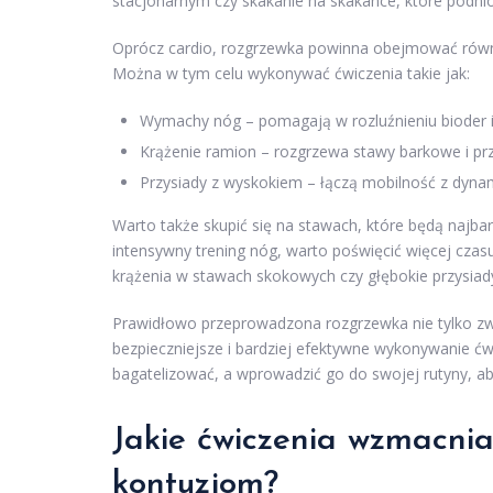
stacjonarnym czy skakanie na skakance, które podnios
Oprócz cardio, rozgrzewka powinna obejmować równi
Można w tym celu wykonywać ćwiczenia takie jak:
Wymachy nóg – pomagają w rozluźnieniu bioder i
Krążenie ramion – rozgrzewa stawy barkowe i prz
Przysiady z wyskokiem – łączą mobilność z dynam
Warto także skupić się na stawach, które będą najbar
intensywny trening nóg, warto poświęcić więcej czas
krążenia w stawach skokowych czy głębokie przysia
Prawidłowo przeprowadzona rozgrzewka nie tylko zwi
bezpieczniejsze i bardziej efektywne wykonywanie ćw
bagatelizować, a wprowadzić go do swojej rutyny, aby
Jakie ćwiczenia wzmacnia
kontuzjom?