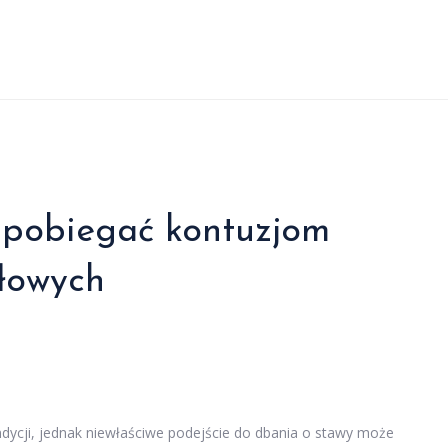
zapobiegać kontuzjom
iłowych
dycji, jednak niewłaściwe podejście do dbania o stawy może