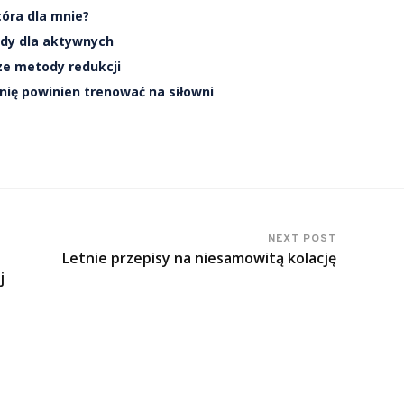
tóra dla mnie?
ady dla aktywnych
sze metody redukcji
nię powinien trenować na siłowni
NEXT POST
Letnie przepisy na niesamowitą kolację
j