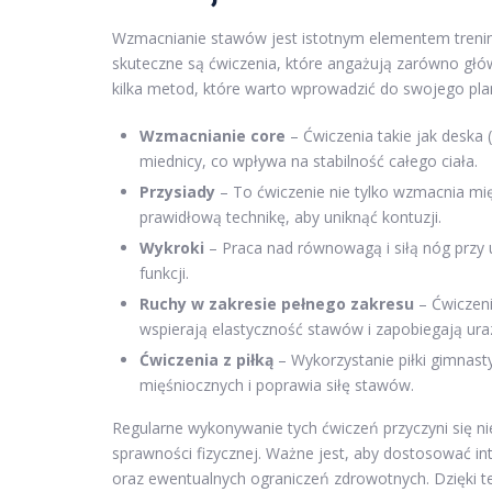
Wzmacnianie stawów jest istotnym elementem treni
skuteczne są ćwiczenia, które angażują zarówno główn
kilka metod, które warto wprowadzić do swojego pl
Wzmacnianie core
– Ćwiczenia takie jak deska 
miednicy, co wpływa na stabilność całego ciała.
Przysiady
– To ćwiczenie nie tylko wzmacnia mię
prawidłową technikę, aby uniknąć kontuzji.
Wykroki
– Praca nad równowagą i siłą nóg przy 
funkcji.
Ruchy w zakresie pełnego zakresu
– Ćwiczeni
wspierają elastyczność stawów i zapobiegają ur
Ćwiczenia z piłką
– Wykorzystanie piłki gimnast
mięśniocznych i poprawia siłę stawów.
Regularne wykonywanie tych ćwiczeń przyczyni się n
sprawności fizycznej. Ważne jest, aby dostosować 
oraz ewentualnych ograniczeń zdrowotnych. Dzięki t