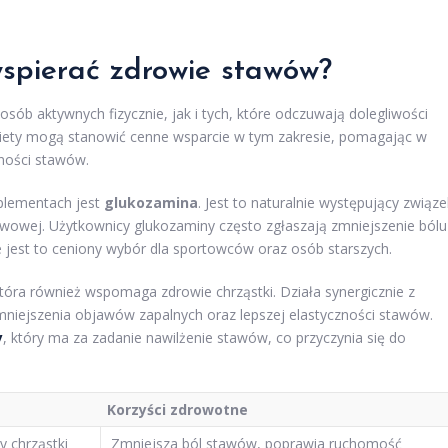
spierać zdrowie stawów?
sób aktywnych fizycznie, jak i tych, które odczuwają dolegliwości
diety mogą stanowić cenne wsparcie w tym zakresie, pomagając w
lności stawów.
plementach jest
glukozamina
. Jest to naturalnie występujący związe
awowej. Użytkownicy glukozaminy często zgłaszają zmniejszenie bólu
 jest to ceniony wybór dla sportowców oraz osób starszych.
która również wspomaga zdrowie chrząstki. Działa synergicznie z
niejszenia objawów zapalnych oraz lepszej elastyczności stawów.
y
, który ma za zadanie nawilżenie stawów, co przyczynia się do
Korzyści zdrowotne
y chrząstki
Zmniejsza ból stawów, poprawia ruchomość