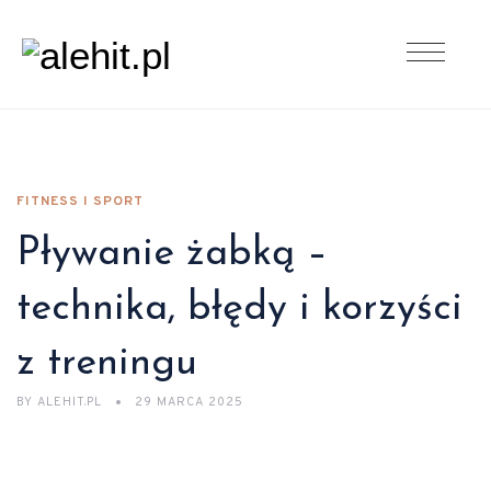
FITNESS I SPORT
Pływanie żabką –
technika, błędy i korzyści
z treningu
BY
ALEHIT.PL
29 MARCA 2025