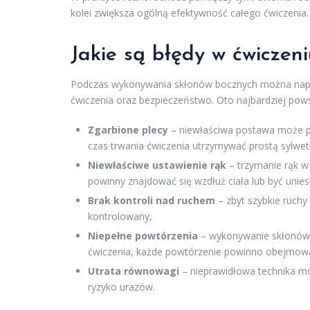
kolei zwiększa ogólną efektywność całego ćwiczenia.
Jakie są błędy w ćwiczen
Podczas wykonywania skłonów bocznych można napot
ćwiczenia oraz bezpieczeństwo. Oto najbardziej pows
Zgarbione plecy
– niewłaściwa postawa może pro
czas trwania ćwiczenia utrzymywać prostą sylwet
Niewłaściwe ustawienie rąk
– trzymanie rąk w
powinny znajdować się wzdłuż ciała lub być unies
Brak kontroli nad ruchem
– zbyt szybkie ruchy 
kontrolowany,
Niepełne powtórzenia
– wykonywanie skłonów b
ćwiczenia, każde powtórzenie powinno obejmować
Utrata równowagi
– nieprawidłowa technika mo
ryzyko urazów.