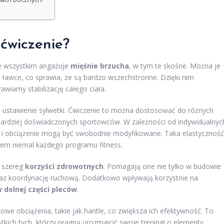
 ćwiczenie?
de wszystkim angażuje
mięśnie brzucha
, w tym te skośne. Można je
a ławce, co sprawia, że są bardzo wszechstronne. Dzięki nim
awiamy stabilizację całego ciała.
 ustawienie sylwetki. Ćwiczenie to można dostosować do różnych
rdziej doświadczonych sportowców. W zależności od indywidualnyc
ć i obciążenie mogą być swobodnie modyfikowane. Taka elastyczność
ntem niemal każdego programu fitness.
i szereg
korzyści zdrowotnych
. Pomagają one nie tylko w budowie
raz koordynację ruchową. Dodatkowo wpływają korzystnie na
 dolnej części pleców
.
e obciążenia, takie jak hantle, co zwiększa ich efektywność. To
kich tych, którzy pragną urozmaicić swoje treningi o elementy