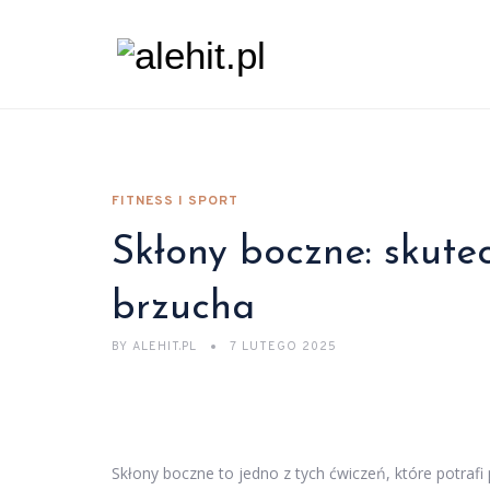
FITNESS I SPORT
Skłony boczne: skute
brzucha
BY
ALEHIT.PL
7 LUTEGO 2025
Skłony boczne to jedno z tych ćwiczeń, które potraf