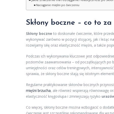
Naciąganie mięśni po ćwiczeniu
Skłony boczne – co to za
Skłony boczne
to doskonałe ćwiczenie, które prze
wykonywać zarówno w pozycji stojącej, jak i leżąc n
rozwijamy siłę oraz elastyczność mięśni, a także popr
Podczas ich wykonywania kluczowe jest odpowiednie
poziomów zaawansowania – od początkujących po ba
umiejętności oraz celów treningowych, intensywnoś
sprawia, że skłony boczne stają się istotnym eleme
Regularne praktykowanie skłonów bocznych przynos
mięśni brzucha
, ale również wspierają równowagę o
elastyczność kręgosłupa i zmniejszają ryzyko
urazów
Co więcej, skłony boczne można wzbogacić o dodatkow
ćwiczenie jest szczególnie rekomendowane dla wszyst