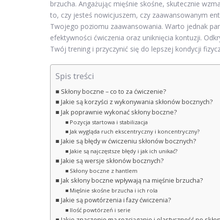
brzucha. Angażując mięśnie skośne, skutecznie wzmac
to, czy jesteś nowicjuszem, czy zaawansowanym ent
Twojego poziomu zaawansowania. Warto jednak pami
efektywności ćwiczenia oraz uniknięcia kontuzji. O
Twój trening i przyczynić się do lepszej kondycji fizyc
Spis treści
Skłony boczne – co to za ćwiczenie?
Jakie są korzyści z wykonywania skłonów bocznych?
Jak poprawnie wykonać skłony boczne?
Pozycja startowa i stabilizacja
Jak wygląda ruch ekscentryczny i koncentryczny?
Jakie są błędy w ćwiczeniu skłonów bocznych?
Jakie są najczęstsze błędy i jak ich unikać?
Jakie są wersje skłonów bocznych?
Skłony boczne z hantlem
Jak skłony boczne wpływają na mięśnie brzucha?
Mięśnie skośne brzucha i ich rola
Jakie są powtórzenia i fazy ćwiczenia?
Ilość powtórzeń i serie
Jakie znaczenie ma rozciąganie i elastyczność po skł