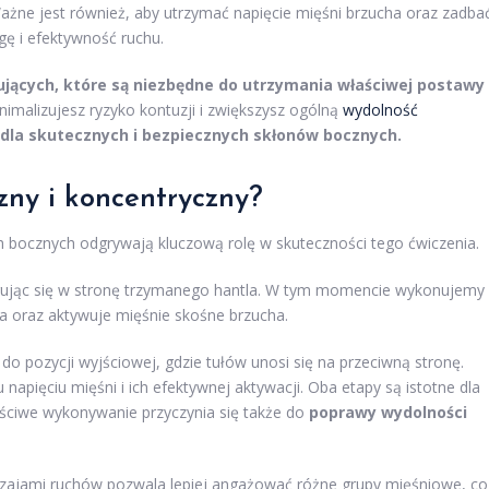
żne jest również, aby utrzymać napięcie mięśni brzucha oraz zadba
ę i efektywność ruchu.
zujących, które są niezbędne do utrzymania właściwej postawy
imalizujesz ryzyko kontuzji i zwiększysz ogólną
wydolność
dla skutecznych i bezpiecznych skłonów bocznych.
zny i koncentryczny?
 bocznych odgrywają kluczową rolę w skuteczności tego ćwiczenia.
erując się w stronę trzymanego hantla. W tym momencie wykonujemy
ła oraz aktywuje mięśnie skośne brzucha.
o pozycji wyjściowej, gdzie tułów unosi się na przeciwną stronę.
 napięciu mięśni i ich efektywnej aktywacji. Oba etapy są istotne dla
aściwe wykonywanie przyczynia się także do
poprawy wydolności
ajami ruchów pozwala lepiej angażować różne grupy mięśniowe, co