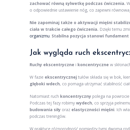
zachować równą sylwetkę podczas ćwiczenia.
Wa
o odpowiednie ustawienie nóg, co zapewni równowag
Nie zapominaj także o aktywacji mięśni stabili
ciała w trakcie całego ćwiczenia.
Dzięki temu zmin
organizmu
.
Stabilna pozycja stanowi fundament 
Jak wygląda ruch ekscentryc
Ruchy ekscentryczne
i
koncentryczne
w skłonach
W fazie
ekscentrycznej
tułów składa się w bok, ki
głęboki wdech
, co pomaga utrzymać stabilność cia
Natomiast ruch
koncentryczny
polega na powrocie d
Podczas tej fazy robimy
wydech
, co sprzyja pełnemu
budowania siły
oraz
elastyczności mięśni
. Ich wł
podczas treningów.
W praktyce różnorodność pomiędzy tymi dwoma rodz