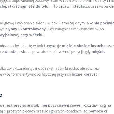
zyjęcia odpowiedniej postawy. Stań w rozkroku, z dłońmi opartymi n
 a
łopatki ściągnięte do tyłu
— to zapewni stabilność oraz wsparcie
nad głowę i wykonanie skłonu w bok. Pamiętaj o tym, aby
nie pochyl
 być
płynny i kontrolowany
. Gdy osiągniesz maksymalny skłon,
 wyjściowej przy wdechu
.
dczas schylania się w bok i angażuje
mięśnie skośne brzucha
oraz
ny zachodzi podczas powrotu do pierwotnej pozycji, gdy
mięśnie
ylko zwiększa elastyczność i siłę mięśni brzucha, ale również
ę w tę formę aktywności fizycznej przynosi
liczne korzyści
a
 jest przyjęcie stabilnej pozycji wyjściowej.
Rozstaw nogi na
aj o prostych plecach oraz ściągniętych łopatkach;
to pomoże ci