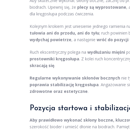
Aby skutecznie wykonać skłony boczne, zacznij od pr
biodrach. Upewnij się, że
plecy są wyprostowane
,
dla kręgosłupa podczas ćwiczenia.
Kolejnym krokiem jest uniesienie jednego ramienia 
tułowia ani do przodu, ani do tyłu
; ruch powinien
wydychaj powietrze
, a następnie
wróć do pozycji
Ruch ekscentryczny polega na
wydłużaniu mięśni
po
prostowniki kręgosłupa
. Z kolei ruch koncentrycz
skracają się
.
Regularne wykonywanie skłonów bocznych
nie t
poprawia stabilizację kręgosłupa
. Angażowanie si
zdrowotne oraz estetyczne
.
Pozycja startowa i stabilizacj
Aby prawidłowo wykonać skłony boczne, kluczowe
szerokość bioder i umieść dłonie na biodrach. Pamięt