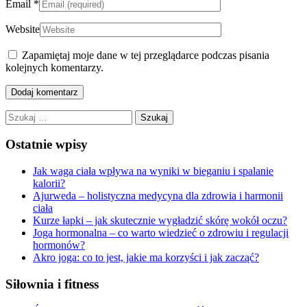
Email
*
Website
Zapamiętaj moje dane w tej przeglądarce podczas pisania
kolejnych komentarzy.
Szukaj:
Ostatnie wpisy
Jak waga ciała wpływa na wyniki w bieganiu i spalanie
kalorii?
Ajurweda – holistyczna medycyna dla zdrowia i harmonii
ciała
Kurze łapki – jak skutecznie wygładzić skórę wokół oczu?
Joga hormonalna – co warto wiedzieć o zdrowiu i regulacji
hormonów?
Akro joga: co to jest, jakie ma korzyści i jak zacząć?
Siłownia i fitness