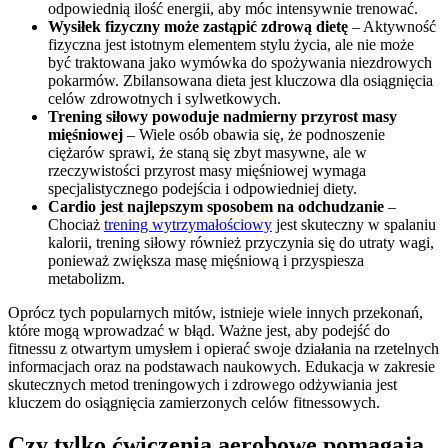
odpowiednią ilość energii, aby móc intensywnie trenować.
Wysiłek fizyczny może zastąpić zdrową dietę
– Aktywność
fizyczna jest istotnym elementem stylu życia, ale nie może
być traktowana jako wymówka do spożywania niezdrowych
pokarmów. Zbilansowana dieta jest kluczowa dla osiągnięcia
celów zdrowotnych i sylwetkowych.
Trening siłowy powoduje nadmierny przyrost masy
mięśniowej
– Wiele osób obawia się, że podnoszenie
ciężarów sprawi, że staną się zbyt masywne, ale w
rzeczywistości przyrost masy mięśniowej wymaga
specjalistycznego podejścia i odpowiedniej diety.
Cardio jest najlepszym sposobem na odchudzanie
–
Chociaż
trening wytrzymałościowy
jest skuteczny w spalaniu
kalorii, trening siłowy również przyczynia się do utraty wagi,
ponieważ zwiększa masę mięśniową i przyspiesza
metabolizm.
Oprócz tych popularnych mitów, istnieje wiele innych przekonań,
które mogą wprowadzać w błąd. Ważne jest, aby podejść do
fitnessu z otwartym umysłem i opierać swoje działania na rzetelnych
informacjach oraz na podstawach naukowych. Edukacja w zakresie
skutecznych metod treningowych i zdrowego odżywiania jest
kluczem do osiągnięcia zamierzonych celów fitnessowych.
Czy tylko ćwiczenia aerobowe pomagają