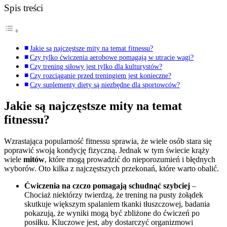
Spis treści
Jakie są najczęstsze mity na temat fitnessu?
Czy tylko ćwiczenia aerobowe pomagają w utracie wagi?
Czy trening siłowy jest tylko dla kulturystów?
Czy rozciąganie przed treningiem jest konieczne?
Czy suplementy diety są niezbędne dla sportowców?
Jakie są najczęstsze mity na temat
fitnessu?
Wzrastająca popularność fitnessu sprawia, że wiele osób stara się
poprawić swoją kondycję fizyczną. Jednak w tym świecie krąży
wiele
mitów
, które mogą prowadzić do nieporozumień i błędnych
wyborów. Oto kilka z najczęstszych przekonań, które warto obalić.
Ćwiczenia na czczo pomagają schudnąć szybciej
–
Chociaż niektórzy twierdzą, że trening na pusty żołądek
skutkuje większym spalaniem tkanki tłuszczowej, badania
pokazują, że wyniki mogą być zbliżone do ćwiczeń po
posiłku. Kluczowe jest, aby dostarczyć organizmowi