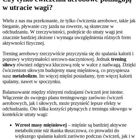
w utracie wagi?
Wielu z nas ma przekonanie, że tylko ćwiczenia aerobowe, takie jak
bieganie, pływanie czy jazda na rowerze, są skuteczne w
odchudzaniu. W rzeczywistości, podejście do utraty wagi jest
znacznie bardziej złożone i wymaga uwzględnienia różnych form
aktywności fizycznej.
Trening aerobowy rzeczywiście przyczynia się do spalania kalorii i
poprawy wytrzymałości sercowo-naczyniowej. Jednak
trening
siłowy
również odgrywa kluczową rolę w walce z nadwagą. Dzięki
ćwiczeniom siłowym budujemy masę mięśniową, co przyspiesza
nasz
metabolizm
. Im więcej mięśni posiadamy, tym więcej kalorii
spalamy, nawet w spoczynku.
Balansowanie między różnymi rodzajami ćwiczeń jest istotne.
Włączenie do swojego planu treningowego zarówno ćwiczeń
aerobowych, jak i siłowych, może przynieść lepsze efekty w
odchudzaniu. Oto kilka korzyści płynących z treningu siłowego w
kontekście utraty wagi:
Wzrost masy mięśniowej
– mięśnie są bardziej aktywne
metabolicznie niż tkanka tłuszczowa, co prowadzi do
większego spalania kalorii zarówno podczas ćwiczeń, jak i w