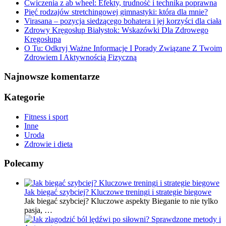
Ćwiczenia z ab wheel: Efekty, trudność i technika poprawna
Pięć rodzajów stretchingowej gimnastyki: która dla mnie?
Virasana – pozycja siedzącego bohatera i jej korzyści dla ciała
Zdrowy Kręgosłup Białystok: Wskazówki Dla Zdrowego
Kręgosłupa
O Tu: Odkryj Ważne Informacje I Porady Związane Z Twoim
Zdrowiem I Aktywnością Fizyczną
Najnowsze komentarze
Kategorie
Fitness i sport
Inne
Uroda
Zdrowie i dieta
Polecamy
Jak biegać szybciej? Kluczowe treningi i strategie biegowe
Jak biegać szybciej? Kluczowe aspekty Bieganie to nie tylko
pasja, …