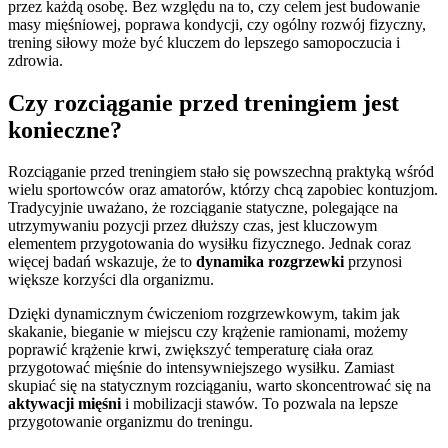
przez każdą osobę. Bez względu na to, czy celem jest budowanie
masy mięśniowej, poprawa kondycji, czy ogólny rozwój fizyczny,
trening siłowy może być kluczem do lepszego samopoczucia i
zdrowia.
Czy rozciąganie przed treningiem jest
konieczne?
Rozciąganie przed treningiem stało się powszechną praktyką wśród
wielu sportowców oraz amatorów, którzy chcą zapobiec kontuzjom.
Tradycyjnie uważano, że rozciąganie statyczne, polegające na
utrzymywaniu pozycji przez dłuższy czas, jest kluczowym
elementem przygotowania do wysiłku fizycznego. Jednak coraz
więcej badań wskazuje, że to
dynamika rozgrzewki
przynosi
większe korzyści dla organizmu.
Dzięki dynamicznym ćwiczeniom rozgrzewkowym, takim jak
skakanie, bieganie w miejscu czy krążenie ramionami, możemy
poprawić krążenie krwi, zwiększyć temperaturę ciała oraz
przygotować mięśnie do intensywniejszego wysiłku. Zamiast
skupiać się na statycznym rozciąganiu, warto skoncentrować się na
aktywacji mięśni
i mobilizacji stawów. To pozwala na lepsze
przygotowanie organizmu do treningu.