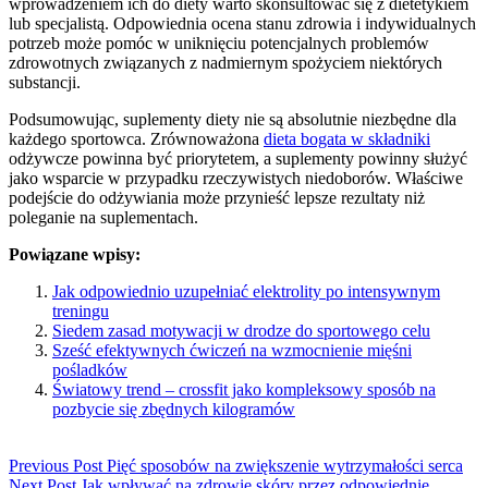
wprowadzeniem ich do diety warto skonsultować się z dietetykiem
lub specjalistą. Odpowiednia ocena stanu zdrowia i indywidualnych
potrzeb może pomóc w uniknięciu potencjalnych problemów
zdrowotnych związanych z nadmiernym spożyciem niektórych
substancji.
Podsumowując, suplementy diety nie są absolutnie niezbędne dla
każdego sportowca. Zrównoważona
dieta bogata w składniki
odżywcze powinna być priorytetem, a suplementy powinny służyć
jako wsparcie w przypadku rzeczywistych niedoborów. Właściwe
podejście do odżywiania może przynieść lepsze rezultaty niż
poleganie na suplementach.
Powiązane wpisy:
Jak odpowiednio uzupełniać elektrolity po intensywnym
treningu
Siedem zasad motywacji w drodze do sportowego celu
Sześć efektywnych ćwiczeń na wzmocnienie mięśni
pośladków
Światowy trend – crossfit jako kompleksowy sposób na
pozbycie się zbędnych kilogramów
Previous Post
Pięć sposobów na zwiększenie wytrzymałości serca
Next Post
Jak wpływać na zdrowie skóry przez odpowiednie