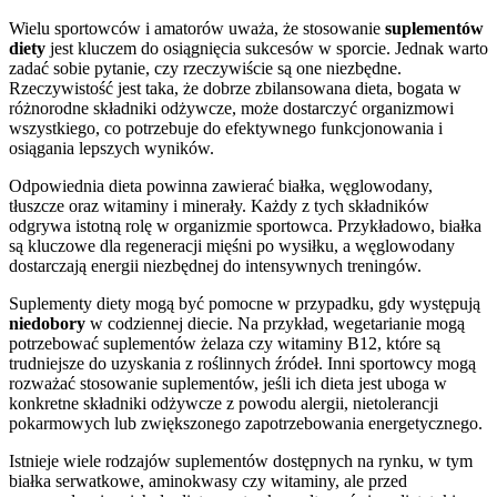
Wielu sportowców i amatorów uważa, że stosowanie
suplementów
diety
jest kluczem do osiągnięcia sukcesów w sporcie. Jednak warto
zadać sobie pytanie, czy rzeczywiście są one niezbędne.
Rzeczywistość jest taka, że dobrze zbilansowana dieta, bogata w
różnorodne składniki odżywcze, może dostarczyć organizmowi
wszystkiego, co potrzebuje do efektywnego funkcjonowania i
osiągania lepszych wyników.
Odpowiednia dieta powinna zawierać białka, węglowodany,
tłuszcze oraz witaminy i minerały. Każdy z tych składników
odgrywa istotną rolę w organizmie sportowca. Przykładowo, białka
są kluczowe dla regeneracji mięśni po wysiłku, a węglowodany
dostarczają energii niezbędnej do intensywnych treningów.
Suplementy diety mogą być pomocne w przypadku, gdy występują
niedobory
w codziennej diecie. Na przykład, wegetarianie mogą
potrzebować suplementów żelaza czy witaminy B12, które są
trudniejsze do uzyskania z roślinnych źródeł. Inni sportowcy mogą
rozważać stosowanie suplementów, jeśli ich dieta jest uboga w
konkretne składniki odżywcze z powodu alergii, nietolerancji
pokarmowych lub zwiększonego zapotrzebowania energetycznego.
Istnieje wiele rodzajów suplementów dostępnych na rynku, w tym
białka serwatkowe, aminokwasy czy witaminy, ale przed