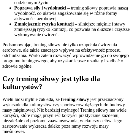
codziennym życiu.
Poprawa siły i wydolności
– trening siłowy poprawia naszą
wydolność, co ułatwia angażowanie się w różne formy
aktywności aerobowej.
Zmniejszenie ryzyka kontuzji
– silniejsze mięśnie i stawy
zmniejszają ryzyko kontuzji, co pozwala na dłuższe i częstsze
wykonywanie ćwiczeń.
Podsumowując, trening siłowy nie tylko uzupełnia ćwiczenia
aerobowe, ale także znacząco wpływa na efektywność procesu
odchudzania. Warto zatem rozważyć wprowadzenie go do swojego
programu treningowego, aby uzyskać lepsze rezultaty i zadbać o
zdrowie ogólne.
Czy trening siłowy jest tylko dla
kulturystów?
Wielu ludzi mylnie zakłada, że
trening siłowy
jest przeznaczony
wyłącznie dla kulturystów czy sportowców dążących do budowy
masy mięśniowej. Nic bardziej mylnego! Trening siłowy ma wiele
korzyści, które mogą przynieść korzyści praktycznie każdemu,
niezależnie od poziomu zaawansowania, wieku czy celów. Jego
zastosowanie wykracza daleko poza ramy rozwoju masy
mięśniowej.