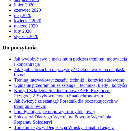
lipiec 2020
czerwiec 2020
maj 2020
kwiecień 2020
marzec 2020
luty 2020
styczeń 2020
Do poczytania
Jak wydobyć swoje maksimum podczas treningu: motywacja
i koncentracja
Jak zgubić brzuch u mężczyzny? Dieta i ćwiczenia na płaski
brzuch
Trening interwałowy: zasady, techniki i korzyści zdrowotne
Uginanie przedramion ze sztangą – technika, błędy i korzyści
Kursy I Szkolenia Spadochronowe AFF: Rozpocznij
Przygodę Z Szybownictwem Spadochronowym
Jak ćwiczyć ze sztangą? Poradnik dla początkujących w
treningu siłowym
Porady dotyczące poprawy formy biegowej
Solcoseryl Dlaczego Wycofany: Powody Wycofania
Preparatu Solcoseryl
Tomatin Legacy: Degustacja Whisky Tomatin Legacy