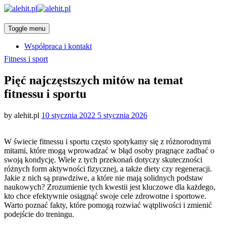
Toggle menu
Współpraca i kontakt
Categories
Fitness i sport
Pięć najczęstszych mitów na temat
fitnessu i sportu
Posted
by
alehit.pl
10 stycznia 2022
5 stycznia 2026
on
W świecie fitnessu i sportu często spotykamy się z różnorodnymi
mitami, które mogą wprowadzać w błąd osoby pragnące zadbać o
swoją kondycję. Wiele z tych przekonań dotyczy skuteczności
różnych form aktywności fizycznej, a także diety czy regeneracji.
Jakie z nich są prawdziwe, a które nie mają solidnych podstaw
naukowych? Zrozumienie tych kwestii jest kluczowe dla każdego,
kto chce efektywnie osiągnąć swoje cele zdrowotne i sportowe.
Warto poznać fakty, które pomogą rozwiać wątpliwości i zmienić
podejście do treningu.