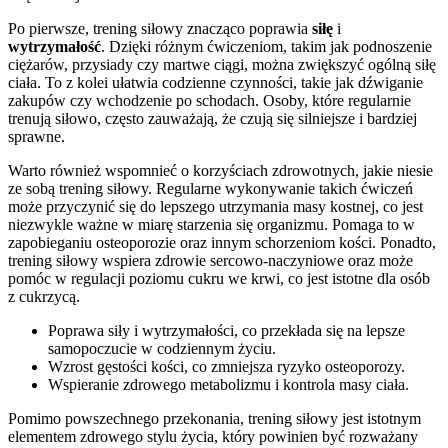
Po pierwsze, trening siłowy znacząco poprawia
siłę
i
wytrzymałość
. Dzięki różnym ćwiczeniom, takim jak podnoszenie
ciężarów, przysiady czy martwe ciągi, można zwiększyć ogólną siłę
ciała. To z kolei ułatwia codzienne czynności, takie jak dźwiganie
zakupów czy wchodzenie po schodach. Osoby, które regularnie
trenują siłowo, często zauważają, że czują się silniejsze i bardziej
sprawne.
Warto również wspomnieć o korzyściach zdrowotnych, jakie niesie
ze sobą trening siłowy. Regularne wykonywanie takich ćwiczeń
może przyczynić się do lepszego utrzymania masy kostnej, co jest
niezwykle ważne w miarę starzenia się organizmu. Pomaga to w
zapobieganiu osteoporozie oraz innym schorzeniom kości. Ponadto,
trening siłowy wspiera zdrowie sercowo-naczyniowe oraz może
pomóc w regulacji poziomu cukru we krwi, co jest istotne dla osób
z cukrzycą.
Poprawa siły i wytrzymałości, co przekłada się na lepsze
samopoczucie w codziennym życiu.
Wzrost gęstości kości, co zmniejsza ryzyko osteoporozy.
Wspieranie zdrowego metabolizmu i kontrola masy ciała.
Pomimo powszechnego przekonania, trening siłowy jest istotnym
elementem zdrowego stylu życia, który powinien być rozważany