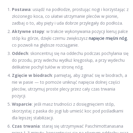
Postawa
: usiądź na podłodze, prostując nogi i korzystając z
złożonego koca, co ułatwi utrzymanie pleców w pionie,
zadbaj o to, aby pięty i uda dobrze przylegały do podłoża.
Aktywne stopy
: w trakcie wykonywania pozycji kieruj palce
stóp ku górze, dzięki czemu zwiększysz
napięcie mięśni nóg
,
co pozwoli na głębsze rozciąganie.
Oddech
: skoncentruj się na oddechu podczas pochylania się
do przodu, przy wdechu wydłuż kręgosłup, a przy wydechu
delikatnie pochyl tułów w stronę nóg.
Zgięcie w biodrach
: pamiętaj, aby zginać się w biodrach, a
nie w pasie — to pomoże uniknąć napięcia dolnej części
pleców, utrzymuj proste plecy przez cały czas trwania
pozycji.
Wsparcie
: jeśli masz trudności z dosięgnięciem stóp,
skorzystaj z paska do jogi lub umieść koc pod pośladkami
dla lepszej stabilizacji.
Czas trwania
: staraj się utrzymywać Paschimottanasana
przez 1-3 minuty, koncentrując się na równym oddechu oraz