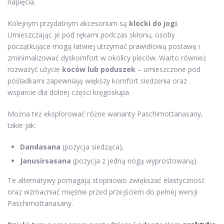
napięcia.
Kolejnym przydatnym akcesorium są
klocki do jogi
.
Umieszczając je pod rękami podczas skłonu, osoby
początkujące mogą łatwiej utrzymać prawidłową postawę i
zminimalizować dyskomfort w okolicy pleców. Warto również
rozważyć użycie
koców lub poduszek
– umieszczone pod
pośladkami zapewniają większy komfort siedzenia oraz
wsparcie dla dolnej części kręgosłupa.
Można też eksplorować różne warianty Paschimottanasany,
takie jak:
Dandasana
(pozycja siedząca),
Janusirsasana
(pozycja z jedną nogą wyprostowaną).
Te alternatywy pomagają stopniowo zwiększać elastyczność
oraz wzmacniać mięśnie przed przejściem do pełnej wersji
Paschimottanasany.