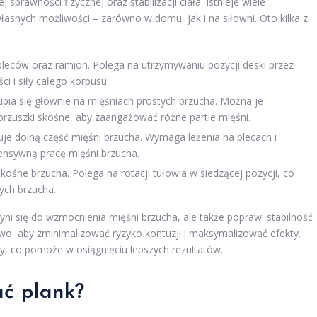
prawności fizycznej oraz stabilizacji ciała. Istnieje wiele
snych możliwości – zarówno w domu, jak i na siłowni. Oto kilka z
pleców oraz ramion. Polega na utrzymywaniu pozycji deski przez
ci i siły całego korpusu.
upia się głównie na mięśniach prostych brzucha. Można je
brzuszki skośne, aby zaangażować różne partie mięśni.
uje dolną część mięśni brzucha. Wymaga leżenia na plecach i
ensywną pracę mięśni brzucha.
kośne brzucha. Polega na rotacji tułowia w siedzącej pozycji, co
nych brzucha.
yni się do wzmocnienia mięśni brzucha, ale także poprawi stabilność
wo, aby zminimalizować ryzyko kontuzji i maksymalizować efekty.
y, co pomoże w osiągnięciu lepszych rezultatów.
ć plank?