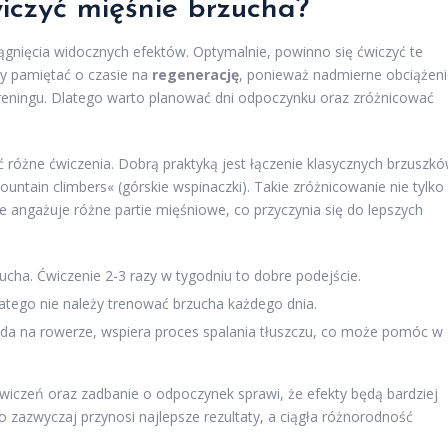
wiczyć mięśnie brzucha?
iągnięcia widocznych efektów. Optymalnie, powinno się ćwiczyć te
by pamiętać o czasie na
regenerację
, ponieważ nadmierne obciążen
treningu. Dlatego warto planować dni odpoczynku oraz zróżnicować
 różne ćwiczenia. Dobrą praktyką jest łączenie klasycznych brzuszk
ountain climbers« (górskie wspinaczki). Takie zróżnicowanie nie tylko
akże angażuje różne partie mięśniowe, co przyczynia się do lepszych
cha. Ćwiczenie 2-3 razy w tygodniu to dobre podejście.
atego nie należy trenować brzucha każdego dnia.
jazda na rowerze, wspiera proces spalania tłuszczu, co może pomóc w
iczeń oraz zadbanie o odpoczynek sprawi, że efekty będą bardziej
 zazwyczaj przynosi najlepsze rezultaty, a ciągła różnorodność