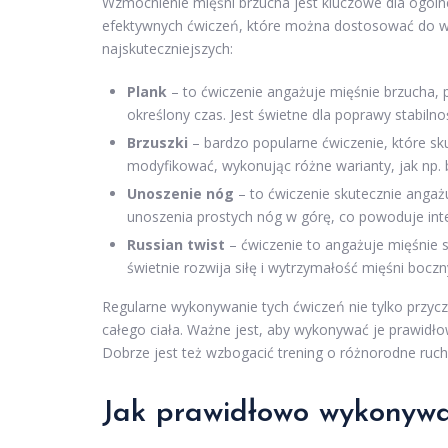
Wzmocnienie mięśni brzucha jest kluczowe dla ogólnej s
efektywnych ćwiczeń, które można dostosować do wła
najskuteczniejszych:
Plank
– to ćwiczenie angażuje mięśnie brzucha, 
określony czas. Jest świetne dla poprawy stabilnoś
Brzuszki
– bardzo popularne ćwiczenie, które sk
modyfikować, wykonując różne warianty, jak np. 
Unoszenie nóg
– to ćwiczenie skutecznie angaż
unoszenia prostych nóg w górę, co powoduje int
Russian twist
– ćwiczenie to angażuje mięśnie s
świetnie rozwija siłę i wytrzymałość mięśni bocz
Regularne wykonywanie tych ćwiczeń nie tylko przycz
całego ciała. Ważne jest, aby wykonywać je prawidło
Dobrze jest też wzbogacić trening o różnorodne ruch
Jak prawidłowo wykonywa