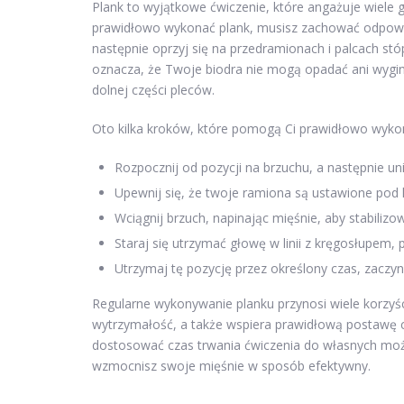
Plank to wyjątkowe ćwiczenie, które angażuje wiele
prawidłowo wykonać plank, musisz zachować odpowied
następnie oprzyj się na przedramionach i palcach s
oznacza, że Twoje biodra nie mogą opadać ani wygin
dolnej części pleców.
Oto kilka kroków, które pomogą Ci prawidłowo wykon
Rozpocznij od pozycji na brzuchu, a następnie un
Upewnij się, że twoje ramiona są ustawione pod
Wciągnij brzuch, napinając mięśnie, aby stabilizo
Staraj się utrzymać głowę w linii z kręgosłupem, 
Utrzymaj tę pozycję przez określony czas, zaczyn
Regularne wykonywanie planku przynosi wiele korzyśc
wytrzymałość, a także wspiera prawidłową postawę ci
dostosować czas trwania ćwiczenia do własnych możli
wzmocnisz swoje mięśnie w sposób efektywny.