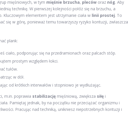
 grup mięśniowych, w tym
mięśnie brzucha
,
pleców
oraz
nóg
. Aby
nią technikę. W pierwszej kolejności połóż się na brzuchu, a
tóp. Kluczowym elementem jest utrzymanie ciała w
linii prostej
. To
ać się w górę, ponieważ temu towarzyszy ryzyko kontuzji, zwłaszcza
ać plank:
ieś ciało, podporując się na przedramionach oraz palcach stóp.
 kątem prostym względem łokci.
wać tułów.
patrząc w dół.
ając od krótkich interwałów i stopniowo je wydłużając.
i, m.in. poprawia
stabilizację
mięśniową, zwiększa
siłę
i
ała. Pamiętaj jednak, by na początku nie przeciążać organizmu i
wości. Pracując nad techniką, unikniesz niepotrzebnych kontuzji i