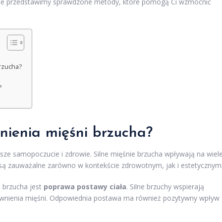
kule przedstawimy sprawdzone metody, które pomogą Ci wzmocnić
rzucha?
?
cnienia mięśni brzucha?
ze samopoczucie i zdrowie. Silne mięśnie brzucha wpływają na wiel
 są zauważalne zarówno w kontekście zdrowotnym, jak i estetycznym
 brzucha jest
poprawa postawy ciała
. Silne brzuchy wspierają
tywnienia mięśni. Odpowiednia postawa ma również pozytywny wpływ