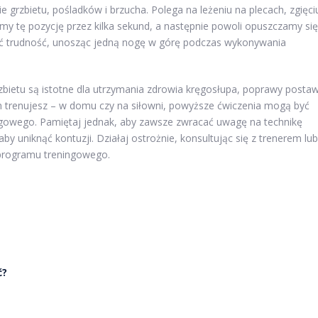
grzbietu, pośladków i brzucha. Polega na leżeniu na plecach, zgięci
my tę pozycję przez kilka sekund, a następnie powoli opuszczamy się
ć trudność, unosząc jedną nogę w górę podczas wykonywania
bietu są istotne dla utrzymania zdrowia kręgosłupa, poprawy posta
ym trenujesz – w domu czy na siłowni, powyższe ćwiczenia mogą być
owego. Pamiętaj jednak, aby zawsze zwracać uwagę na technikę
y uniknąć kontuzji. Działaj ostrożnie, konsultując się z trenerem lub
programu treningowego.
ć?