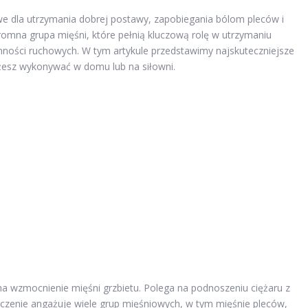
we dla utrzymania dobrej postawy, zapobiegania bólom pleców i
romna grupa mięśni, które pełnią kluczową rolę w utrzymaniu
nności ruchowych. W tym artykule przedstawimy najskuteczniejsze
żesz wykonywać w domu lub na siłowni.
na wzmocnienie mięśni grzbietu. Polega na podnoszeniu ciężaru z
iczenie angażuje wiele grup mięśniowych, w tym mięśnie pleców,