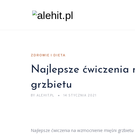
ZDROWIE I DIETA
Najlepsze ćwiczenia 
grzbietu
BY
ALEHIT.PL
14 STYCZNIA 2021
Najlepsze ćwiczenia na wzmocnienie mięśni grzbietu