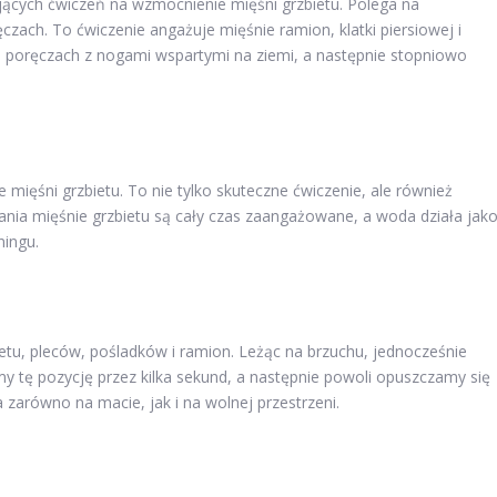
ących ćwiczeń na wzmocnienie mięśni grzbietu. Polega na
czach. To ćwiczenie angażuje mięśnie ramion, klatki piersiowej i
poręczach z nogami wspartymi na ziemi, a następnie stopniowo
ięśni grzbietu. To nie tylko skuteczne ćwiczenie, ale również
ania mięśnie grzbietu są cały czas zaangażowane, a woda działa jak
ningu.
etu, pleców, pośladków i ramion. Leżąc na brzuchu, jednocześnie
y tę pozycję przez kilka sekund, a następnie powoli opuszczamy się
arówno na macie, jak i na wolnej przestrzeni.