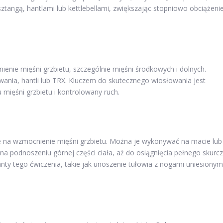
tangą, hantlami lub kettlebellami, zwiększając stopniowo obciążeni
nie mięśni grzbietu, szczególnie mięśni środkowych i dolnych.
nia, hantli lub TRX. Kluczem do skutecznego wiosłowania jest
 mięśni grzbietu i kontrolowany ruch.
ie na wzmocnienie mięśni grzbietu. Można je wykonywać na macie lub
na podnoszeniu górnej części ciała, aż do osiągnięcia pełnego skurc
ty tego ćwiczenia, takie jak unoszenie tułowia z nogami uniesionym