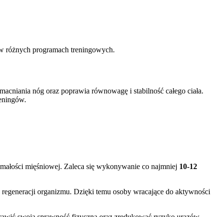
w różnych programach treningowych.
macniania nóg oraz poprawia równowagę i stabilność całego ciała.
reningów.
zymałości mięśniowej. Zaleca się wykonywanie co najmniej
10-12
s regeneracji organizmu. Dzięki temu osoby wracające do aktywności
rawić swoją sprawność fizyczną oraz zredukować ryzyko urazów.