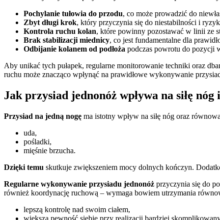
Pochylanie tułowia do przodu
, co może prowadzić do niewła
Zbyt długi krok
, który przyczynia się do niestabilności i ry
Kontrola ruchu kolan
, które powinny pozostawać w linii ze 
Brak stabilizacji miednicy
, co jest fundamentalne dla prawi
Odbijanie kolanem od podłoża
podczas powrotu do pozycji w
Aby unikać tych pułapek, regularne monitorowanie techniki oraz dba
ruchu może znacząco wpłynąć na prawidłowe wykonywanie przysiad
Jak przysiad jednonóż wpływa na siłę nóg
Przysiad na jedną nogę
ma istotny wpływ na siłę nóg oraz równowa
uda,
pośladki,
mięśnie brzucha.
Dzięki temu
skutkuje zwiększeniem mocy dolnych kończyn. Dodatko
Regularne wykonywanie przysiadu jednonóż
przyczynia się do po
również koordynację ruchową – wymaga bowiem utrzymania równowag
lepszą kontrolę nad swoim ciałem,
większą pewność siebie przy realizacji bardziej skomplikowa