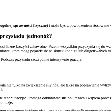
ogólnej sprawności fizycznej
i może być z powodzeniem stosowane 
 przysiadu jednonóż?
osi liczne korzyści zdrowotne. Przede wszystkim przyczynia się do wz
niowe, które mogą pojawić się na skutek kontuzji lub długotrwałych t
Podczas przysiadu szczególnie intensywnie pracują:
la nie tylko na zwiększenie siły nóg, ale także na poprawienie wytr
i.
ie rehabilitacyjne. Pomaga odbudować siłę po urazach i wspiera proce
ontuzje.
onym elementem każdego planu treningowego dla osób pragnących pop