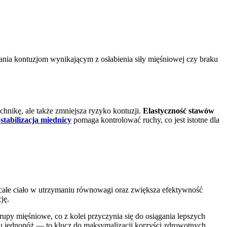
ia kontuzjom wynikającym z osłabienia siły mięśniowej czy braku
nikę, ale także zmniejsza ryzyko kontuzji.
Elastyczność stawów
i
stabilizacja miednicy
pomaga kontrolować ruchy, co jest istotne dla
a całe ciało w utrzymaniu równowagi oraz zwiększa efektywność
ję.
upy mięśniowe, co z kolei przyczynia się do osiągania lepszych
u jednonóż — to klucz do maksymalizacji korzyści zdrowotnych