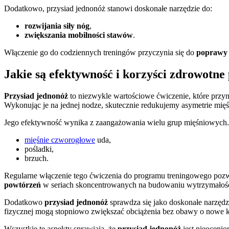
Dodatkowo, przysiad jednonóż stanowi doskonałe narzędzie do:
rozwijania siły nóg
,
zwiększania mobilności stawów
.
Włączenie go do codziennych treningów przyczynia się do
poprawy 
Jakie są efektywność i korzyści zdrowotne
Przysiad jednonóż
to niezwykle wartościowe ćwiczenie, które przyn
Wykonując je na jednej nodze, skutecznie redukujemy asymetrie mięś
Jego efektywność wynika z zaangażowania wielu grup mięśniowych. 
mięśnie czworogłowe
uda,
pośladki,
brzuch.
Regularne włączenie tego ćwiczenia do programu treningowego pozwa
powtórzeń
w seriach skoncentrowanych na budowaniu wytrzymałośc
Dodatkowo
przysiad jednonóż
sprawdza się jako doskonałe narzędz
fizycznej mogą stopniowo zwiększać obciążenia bez obawy o nowe k
Wszystkie te aspekty sprawiają, że
przysiad jednonóż
jest nieoceni