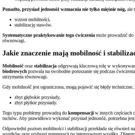
Ponadto, przysiad jednonóż wzmacnia nie tylko mięśnie nóg,
ale 
wzrost mobilności,
stabilizację stawów.
Systematyczne praktykowanie tego ćwiczenia
może prowadzić do z
równowagi.
Jakie znaczenie mają mobilność i stabiliza
Mobilność
oraz
stabilizacja
odgrywają kluczową rolę w wykonywaniu 
biodrowych
pozwala na swobodne poruszanie się podczas ćwiczenia,
utrzymania równowagi.
Gdy mobilność jest ograniczona, mogą pojawić się błędy techniczne, t
zbyt głębokie przysiady,
zbyt płytkie przysiady.
Tego typu problemy prowadzą do
kompensacji
w innych częściach c
ruchów. Aby prawidłowo wykonać przysiad jednonóż, potrzebna jes
Odpowiedni poziom mobilności i stabilizacji przekłada się również n
wyników oraz szybszej regeneracji po intensywnym wysiłku. Dlateg