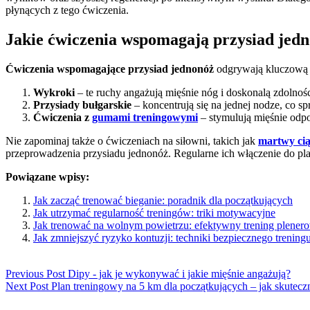
płynących z tego ćwiczenia.
Jakie ćwiczenia wspomagają przysiad jed
Ćwiczenia wspomagające przysiad jednonóż
odgrywają kluczową 
Wykroki
– te ruchy angażują mięśnie nóg i doskonalą zdolno
Przysiady bułgarskie
– koncentrują się na jednej nodze, co spr
Ćwiczenia z
gumami treningowymi
– stymulują mięśnie odpo
Nie zapominaj także o ćwiczeniach na siłowni, takich jak
martwy cią
przeprowadzenia przysiadu jednonóż. Regularne ich włączenie do p
Powiązane wpisy:
Jak zacząć trenować bieganie: poradnik dla początkujących
Jak utrzymać regularność treningów: triki motywacyjne
Jak trenować na wolnym powietrzu: efektywny trening plener
Jak zmniejszyć ryzyko kontuzji: techniki bezpiecznego trening
Previous Post
Dipy - jak je wykonywać i jakie mięśnie angażują?
Next Post
Plan treningowy na 5 km dla początkujących – jak skutecz