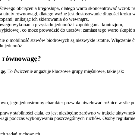
ściwego obciążenia kręgosłupa, dlatego warto skoncentrować wzrok na
zyka utraty równowagi, dlatego ważne jest dostosowanie długości kroku 
stopami, unikając ich skierowania do wewnątrz,
dłowego wykonania przysiadu jednonóż i zapobiegania kontuzjom,
yjściowej, co może prowadzić do urazów; zamiast tego warto skupić si
nie o mobilność stawów biodrowych są niezwykle istotne. Włączenie ć
u jednonóż.
 i równowagę?
gę. To ćwiczenie angażuje kluczowe grupy mięśniowe, takie jak:
wo, jego jednostronny charakter pozwala niwelować różnice w sile 
prawy stabilności ciała, co jest niezbędne zarówno w trakcie aktywnoś
i podczas wykonywania poszczególnych ruchów. Osoby regularnie tre
nych zadań ruchowych.