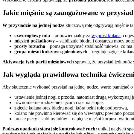
Jakie mięśnie są zaangażowane w przysiad
W przysiadzie na jednej nodze
kluczową rolę odgrywają mięśnie tak
czworogłowy uda
– odpowiedzialny za
wyprost kolana
, co je
mięsień pośladkowy
– stabilizuje biodra i dostarcza mocy pot
prosty brzucha
– pomaga utrzymać stabilność tułowia, co ma 
grupa mięśni kulszowo-goleniowych
– reguluje zgięcie kola
Aktywacja tych partii mięśniowych
sprawia, że przysiad jednonóż 
Jak wygląda prawidłowa technika ćwiczen
Aby skutecznie wykonać przysiad na jednej nodze, warto pamiętać o 
ustawienie jednej nogi z przodu, natomiast drugą wykorzystaj 
równomierne rozłożenie ciężaru ciała na stopie,
zgięcie kolana oraz biodra nogi, która pełni rolę podporową,
kolano nie powinno kierować się do wewnątrz; powinno pozosta
proste plecy i stabilny tułów – napięcie mięśni korpusu warto 
Podczas opadania staraj się kontrolować ruch:
unikaj nagłych spa