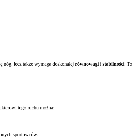
iłę nóg, lecz także wymaga doskonałej
równowagi
i
stabilności
. To
akterowi tego ruchu można:
zonych sportowców.