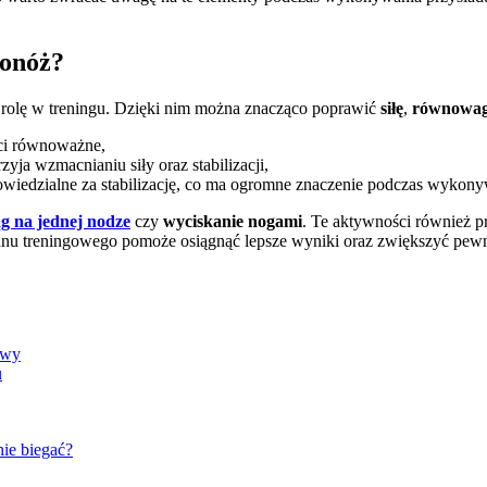
nonóż?
rolę w treningu. Dzięki nim można znacząco poprawić
siłę
,
równowa
ści równoważne,
zyja wzmacnianiu siły oraz stabilizacji,
wiedzialne za stabilizację, co ma ogromne znaczenie podczas wykony
g na jednej nodze
czy
wyciskanie nogami
. Te aktywności również p
lanu treningowego pomoże osiągnąć lepsze wyniki oraz zwiększyć pew
owy
u
nie biegać?