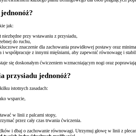
 jednonóż?
ie jak:
st niezbędne przy wstawaniu z przysiadu,
rzebnej do ruchu,
kluczowe znaczenie dla zachowania prawidłowej postawy oraz minimali
na i współpracuje z innymi mięśniami, aby zapewnić równowagę i stab
staje się doskonałym ćwiczeniem wzmacniającym nogi oraz poprawiający
ia przysiadu jednonóż?
kilku istotnych zasadach:
jako wsparcie,
wać w linii z palcami stopy,
utrzymać przez cały czas trwania ćwiczenia.
dków i dbaj o zachowanie równowagi. Utrzymuj głowę w linii z plecam