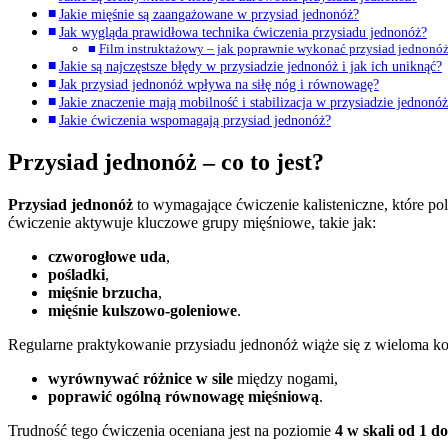
Jakie mięśnie są zaangażowane w przysiad jednonóż?
Jak wygląda prawidłowa technika ćwiczenia przysiadu jednonóż?
Film instruktażowy – jak poprawnie wykonać przysiad jednonó
Jakie są najczęstsze błędy w przysiadzie jednonóż i jak ich uniknąć?
Jak przysiad jednonóż wpływa na siłę nóg i równowagę?
Jakie znaczenie mają mobilność i stabilizacja w przysiadzie jednonó
Jakie ćwiczenia wspomagają przysiad jednonóż?
Przysiad jednonóż – co to jest?
Przysiad jednonóż
to wymagające ćwiczenie kalisteniczne, które po
ćwiczenie aktywuje kluczowe grupy mięśniowe, takie jak:
czworogłowe uda
,
pośladki
,
mięśnie brzucha
,
mięśnie kulszowo-goleniowe
.
Regularne praktykowanie przysiadu jednonóż wiąże się z wieloma ko
wyrównywać różnice w sile
między nogami,
poprawić ogólną równowagę mięśniową
.
Trudność tego ćwiczenia oceniana jest na poziomie
4 w skali od 1 do