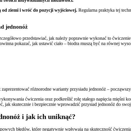
od twoich indywidualnych możliwości.
 od ziemi i wróć do pozycji wyjściowej.
Regularna praktyka tej techn
ad jednonóż
czegółowo przedstawiać, jak należy poprawnie wykonać to ćwiczenie
powinna pokazać, jak ustawić ciało – biodra muszą być na równej wyso
 zaprezentować różnorodne warianty przysiadu jednonóż – począwszy 
nywania ćwiczenia oraz podkreślić rolę stałego napięcia mięśni korp
, jak skutecznie i bezpiecznie wprowadzić przysiad jednonóż do swo
ednonóż i jak ich uniknąć?
owych błędów, które negatywnie wpływają na skuteczność ćwiczenia o