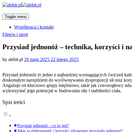
Toggle menu
Współpraca i kontakt
Categories
Fitness i sport
Przysiad jednonóż – technika, korzyści i n
Posted
by
alehit.pl
29 maja 2025
22 lutego 2025
on
Przysiad jednonóż to jedno z najbardziej wymagających ćwiczeń kalist
doskonałym narzędziem do wyrównywania dysproporcji sił oraz korygo
Angażuje on kluczowe grupy mięśniowe, takie jak czworogłowy uda,
wykorzystać jego potencjał w budowaniu siły i stabilności ciała.
Spis treści
Przysiad jednonóż – co to jest?
Jakie są efektywność i korzyści zdrowotne przysiadu jednonóż?