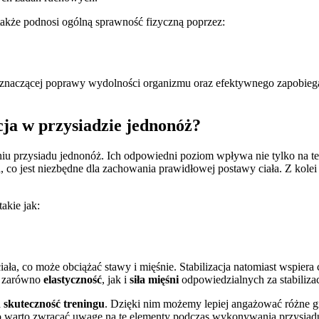
także podnosi ogólną sprawność fizyczną poprzez:
naczącej poprawy wydolności organizmu oraz efektywnego zapobiegan
cja w przysiadzie jednonóż?
przysiadu jednonóż. Ich odpowiedni poziom wpływa nie tylko na tech
 co jest niezbędne dla zachowania prawidłowej postawy ciała. Z kole
akie jak:
iała, co może obciążać stawy i mięśnie. Stabilizacja natomiast wspier
t zarówno
elastyczność
, jak i
siła mięśni
odpowiedzialnych za stabilizac
a
skuteczność treningu
. Dzięki nim możemy lepiej angażować różne gr
o warto zwracać uwagę na te elementy podczas wykonywania przysiad