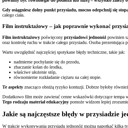
powinny być równolegle do podłoża lub niżej – wszystko zależy 
Gdy osiągniesz dolny punkt przysiadu, mocno odepchnij się stopą
całego ciała.
Film instruktażowy – jak poprawnie wykonać przysi
Film instruktażowy
poświęcony
przysiadowi jednonóż
powinien sz
oraz kontrolę ruchu w trakcie całego przysiadu. Osoba prezentująca 
Warto uwzględnić najczęściej spotykane błędy techniczne, takie jak:
nadmierne pochylanie się do przodu,
zbaczanie kolan do środka,
właściwe ułożenie stóp,
równomierne rozkładanie ciężaru na całej stopie.
Te aspekty
znacząco obniżą ryzyko kontuzji. Dobrze byłoby również
Dodatkowo film może zawierać cenne wskazówki dotyczące tempa wyko
Tego rodzaju materiał edukacyjny
pomoże widzom lepiej zrozumieć
Jakie są najczęstsze błędy w przysiadzie j
W trakcie wykonywania przysiadu jednonóż można napotkać kilka typ