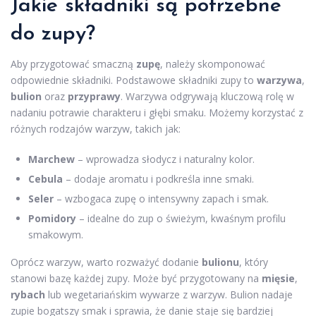
Jakie składniki są potrzebne
do zupy?
Aby przygotować smaczną
zupę
, należy skomponować
odpowiednie składniki. Podstawowe składniki zupy to
warzywa
,
bulion
oraz
przyprawy
. Warzywa odgrywają kluczową rolę w
nadaniu potrawie charakteru i głębi smaku. Możemy korzystać z
różnych rodzajów warzyw, takich jak:
Marchew
– wprowadza słodycz i naturalny kolor.
Cebula
– dodaje aromatu i podkreśla inne smaki.
Seler
– wzbogaca zupę o intensywny zapach i smak.
Pomidory
– idealne do zup o świeżym, kwaśnym profilu
smakowym.
Oprócz warzyw, warto rozważyć dodanie
bulionu
, który
stanowi bazę każdej zupy. Może być przygotowany na
mięsie
,
rybach
lub wegetariańskim wywarze z warzyw. Bulion nadaje
zupie bogatszy smak i sprawia, że danie staje się bardziej