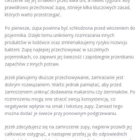
cieszenie się jej smakiem przez kilka dni, a nawet tygodni. Aby
prawidłowo przechować zupę, istnieje kilka kluczowych zasad,
których warto przestrzegać.
Po pierwsze, zupa powinna być schłodzona przed włożeniem do
pojemnika. Dzięki temu unikniemy rozmrażania innych
produktów w lodówce oraz zminimalizujemy ryzyko rozwoju
bakterii. Zupę najlepiej przechowywać w szczelnych
pojemnikach, co zapewni jej świeżość i zapobiegnie przenikaniu
zapachów z innych potraw.
Jeżeli planujemy dłuższe przechowywanie, zamrażanie jest
dobrym rozwiązaniem. Warto jednak pamiętać, aby przed
zamrożeniem uniknąć dodawania makaronu czy ziemniaków. Po
rozmrożeniu mogą one stracić swoją konsystencję, co
negatywnie wpłynie na smak i teksturę zupy. Zamiast tego
można dodać je świeże przy ponownym podgrzewaniu.
Jeżeli zdecydujesz się na zamrożenie zupy, najpierw pozwól jej
całkowicie ostygnąć, a następnie przelej ją do odpowiednich