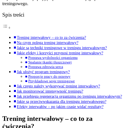
treningowego.
Spis treści
Trening interwałowy – co to za ćwiczenia?
Na czym polega trening interwałowy?
Jakie są techniki treningowe w treningu interwałowym?
Jakie efekty i korzyści przynosi trening interwałowy?
Poprawa wydolności organizmu
Spalanie tkanki tłuszczowej
Poprawa zdrowia serca
Jak ułożyć program treningowy?
Proporcje pracy do przerwy
Przykładowe sesje treningowe
Jak często należy wykonywać trening interwałowy?
Jak monitorować intensywność treningu?
Jak przebiega regeneracja organizmu po treningu interwałowym?
Jakie są przeciwwskazania dla treningu interwałowego?
Efekty interwałów – po jakim czasie widać rezultaty?
Trening interwałowy – co to za
ćwiczenia?