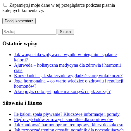
Zapamiętaj moje dane w tej przeglądarce podczas pisania
kolejnych komentarzy.
Szukaj:
Ostatnie wpisy
Jak waga ciała wpływa na wyniki w bieganiu i spalanie
kalorii?
Ajurweda – holistyczna medycyna dla zdrowia i harmonii
ciała
Kurze łapki – jak skutecznie wygładzić skórę wokół oczu?
Joga hormonalna – co warto wiedzieć o zdrowiu i regulacji
hormonów?
Akro joga: co to jest, jakie ma korzyści i jak zacząć?
Siłownia i fitness
Ile kalorii spala pływanie? Kluczowe informacje i porady
Pięć przykładów zdrowych smoothie dla sportowców
Jak zbudować harmonogram treningowy: klucz do sukcesu
Jak rozpocząć trening crossfit: poradnik dla początkujących