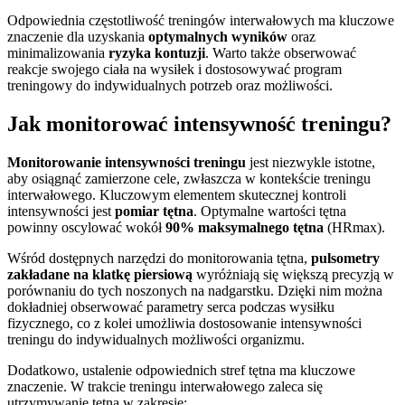
Odpowiednia częstotliwość treningów interwałowych ma kluczowe
znaczenie dla uzyskania
optymalnych wyników
oraz
minimalizowania
ryzyka kontuzji
. Warto także obserwować
reakcje swojego ciała na wysiłek i dostosowywać program
treningowy do indywidualnych potrzeb oraz możliwości.
Jak monitorować intensywność treningu?
Monitorowanie intensywności treningu
jest niezwykle istotne,
aby osiągnąć zamierzone cele, zwłaszcza w kontekście treningu
interwałowego. Kluczowym elementem skutecznej kontroli
intensywności jest
pomiar tętna
. Optymalne wartości tętna
powinny oscylować wokół
90% maksymalnego tętna
(HRmax).
Wśród dostępnych narzędzi do monitorowania tętna,
pulsometry
zakładane na klatkę piersiową
wyróżniają się większą precyzją w
porównaniu do tych noszonych na nadgarstku. Dzięki nim można
dokładniej obserwować parametry serca podczas wysiłku
fizycznego, co z kolei umożliwia dostosowanie intensywności
treningu do indywidualnych możliwości organizmu.
Dodatkowo, ustalenie odpowiednich stref tętna ma kluczowe
znaczenie. W trakcie treningu interwałowego zaleca się
utrzymywanie tętna w zakresie: