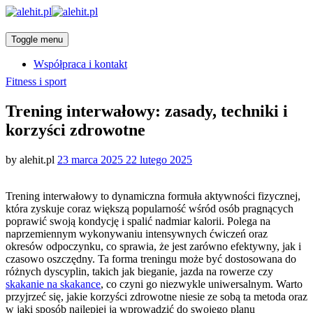
Toggle menu
Współpraca i kontakt
Categories
Fitness i sport
Trening interwałowy: zasady, techniki i
korzyści zdrowotne
Posted
by
alehit.pl
23 marca 2025
22 lutego 2025
on
Trening interwałowy to dynamiczna formuła aktywności fizycznej,
która zyskuje coraz większą popularność wśród osób pragnących
poprawić swoją kondycję i spalić nadmiar kalorii. Polega na
naprzemiennym wykonywaniu intensywnych ćwiczeń oraz
okresów odpoczynku, co sprawia, że jest zarówno efektywny, jak i
czasowo oszczędny. Ta forma treningu może być dostosowana do
różnych dyscyplin, takich jak bieganie, jazda na rowerze czy
skakanie na skakance
, co czyni go niezwykle uniwersalnym. Warto
przyjrzeć się, jakie korzyści zdrowotne niesie ze sobą ta metoda oraz
w jaki sposób najlepiej ją wprowadzić do swojego planu