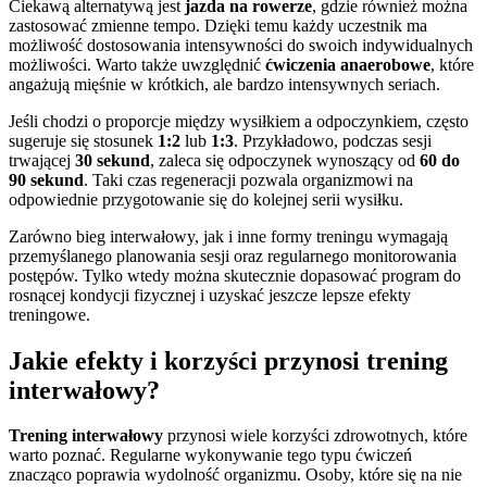
Ciekawą alternatywą jest
jazda na rowerze
, gdzie również można
zastosować zmienne tempo. Dzięki temu każdy uczestnik ma
możliwość dostosowania intensywności do swoich indywidualnych
możliwości. Warto także uwzględnić
ćwiczenia anaerobowe
, które
angażują mięśnie w krótkich, ale bardzo intensywnych seriach.
Jeśli chodzi o proporcje między wysiłkiem a odpoczynkiem, często
sugeruje się stosunek
1:2
lub
1:3
. Przykładowo, podczas sesji
trwającej
30 sekund
, zaleca się odpoczynek wynoszący od
60 do
90 sekund
. Taki czas regeneracji pozwala organizmowi na
odpowiednie przygotowanie się do kolejnej serii wysiłku.
Zarówno bieg interwałowy, jak i inne formy treningu wymagają
przemyślanego planowania sesji oraz regularnego monitorowania
postępów. Tylko wtedy można skutecznie dopasować program do
rosnącej kondycji fizycznej i uzyskać jeszcze lepsze efekty
treningowe.
Jakie efekty i korzyści przynosi trening
interwałowy?
Trening interwałowy
przynosi wiele korzyści zdrowotnych, które
warto poznać. Regularne wykonywanie tego typu ćwiczeń
znacząco poprawia wydolność organizmu. Osoby, które się na nie