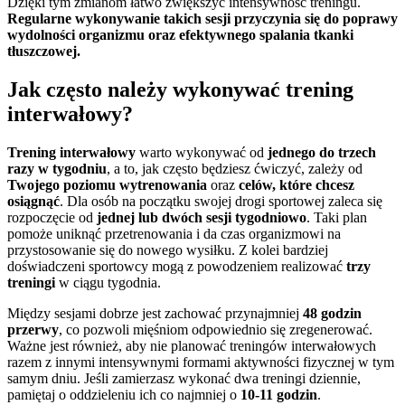
Dzięki tym zmianom łatwo zwiększyć intensywność treningu.
Regularne wykonywanie takich sesji przyczynia się do poprawy
wydolności organizmu oraz efektywnego spalania tkanki
tłuszczowej.
Jak często należy wykonywać trening
interwałowy?
Trening interwałowy
warto wykonywać od
jednego do trzech
razy w tygodniu
, a to, jak często będziesz ćwiczyć, zależy od
Twojego poziomu wytrenowania
oraz
celów, które chcesz
osiągnąć
. Dla osób na początku swojej drogi sportowej zaleca się
rozpoczęcie od
jednej lub dwóch sesji tygodniowo
. Taki plan
pomoże uniknąć przetrenowania i da czas organizmowi na
przystosowanie się do nowego wysiłku. Z kolei bardziej
doświadczeni sportowcy mogą z powodzeniem realizować
trzy
treningi
w ciągu tygodnia.
Między sesjami dobrze jest zachować przynajmniej
48 godzin
przerwy
, co pozwoli mięśniom odpowiednio się zregenerować.
Ważne jest również, aby nie planować treningów interwałowych
razem z innymi intensywnymi formami aktywności fizycznej w tym
samym dniu. Jeśli zamierzasz wykonać dwa treningi dziennie,
pamiętaj o oddzieleniu ich co najmniej o
10-11 godzin
.