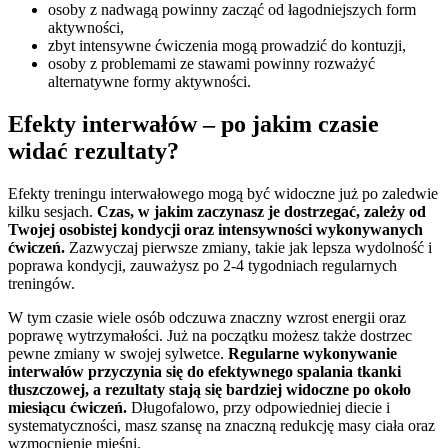
osoby z nadwagą powinny zacząć od łagodniejszych form
aktywności,
zbyt intensywne ćwiczenia mogą prowadzić do kontuzji,
osoby z problemami ze stawami powinny rozważyć
alternatywne formy aktywności.
Efekty interwałów – po jakim czasie
widać rezultaty?
Efekty treningu interwałowego mogą być widoczne już po zaledwie
kilku sesjach.
Czas, w jakim zaczynasz je dostrzegać, zależy od
Twojej osobistej kondycji oraz intensywności wykonywanych
ćwiczeń.
Zazwyczaj pierwsze zmiany, takie jak lepsza wydolność i
poprawa kondycji, zauważysz po 2-4 tygodniach regularnych
treningów.
W tym czasie wiele osób odczuwa znaczny wzrost energii oraz
poprawę wytrzymałości. Już na początku możesz także dostrzec
pewne zmiany w swojej sylwetce.
Regularne wykonywanie
interwałów przyczynia się do efektywnego spalania tkanki
tłuszczowej, a rezultaty stają się bardziej widoczne po około
miesiącu ćwiczeń.
Długofalowo, przy odpowiedniej diecie i
systematyczności, masz szansę na znaczną redukcję masy ciała oraz
wzmocnienie mięśni.