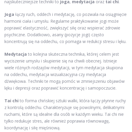
najskuteczniejsze techniki to
joga
,
medytacja
oraz
tai chi
.
Joga
łączy ruch, oddech i medytację, co pozwala na osiągnięcie
harmonii ciała i umysłu. Regularne praktykowanie jogi może
poprawić elastyczność, zwiększyć siłę oraz wspierać zdrowie
psychiczne. Dodatkowo, asany (pozycje jogi) często
koncentrują się na oddechu, co pomaga w redukcji stresu i lęku.
Medytacja
to kolejna skuteczna technika, której celem jest
wyciszenie umysłu i skupienie się na chwili obecnej. Istnieje
wiele różnych rodzajów medytacji, w tym medytacja skupiona
na oddechu, medytacja wizualizacyjna czy medytacja
dźwiękowa. Techniki te mogą pomóc w zmniejszeniu objawów
lęku i depresji oraz poprawić koncentrację i samopoczucie.
Tai chi
to forma chińskiej sztuki walki, która łączy płynne ruchy
z kontrolą oddechu. Charakteryzuje się powolnymi, delikatnymi
ruchami, które są idealne dla osób w każdym wieku. Tai chi nie
tylko redukuje stres, ale również poprawia równowagę,
koordynację i siłę mięśniową.