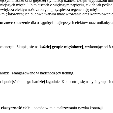
ejszym masażu oraz głębszej stymulacji tkanek. Dzięki wypustkom mo
iejszych mięśni lub miejscach o większym napięciu, takich jak poślad
zwiększa efektywność zabiegu i przyspiesza regenerację mięśni.
 mięśniowych; ich budowa ułatwia manewrowanie oraz kontrolowanie
luczowe znaczenie
dla osiągnięcia najlepszych efektów oraz uniknięci
ne energii. Skupiaj się na
każdej grupie mięśniowej
, wykonując od
8 
jbardziej zaangażowane w nadchodzący trening.
a
i podejść do niego bardziej łagodnie. Koncentruj się na tych grupach
ć
elastyczność ciała
i pomóc w minimalizowaniu ryzyka kontuzji.