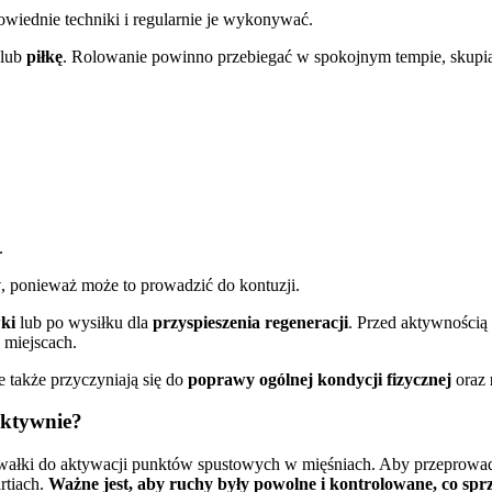
owiednie techniki i regularnie je wykonywać.
lub
piłkę
. Rolowanie powinno przebiegać w spokojnym tempie, skupiaj
.
y
, ponieważ może to prowadzić do kontuzji.
ki
lub po wysiłku dla
przyspieszenia regeneracji
. Przed aktywnością 
miejscach.
le także przyczyniają się do
poprawy ogólnej kondycji fizycznej
oraz
ektywnie?
ałki do aktywacji punktów spustowych w mięśniach. Aby przeprowadzić
artiach.
Ważne jest, aby ruchy były powolne i kontrolowane, co sprz