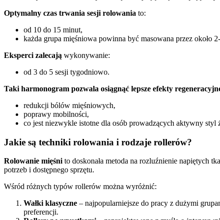
Optymalny czas trwania sesji rolowania
to:
od 10 do 15 minut,
każda grupa mięśniowa powinna być masowana przez około 2-
Eksperci zalecają
wykonywanie:
od 3 do 5 sesji tygodniowo.
Taki harmonogram pozwala osiągnąć lepsze efekty regeneracyjne 
redukcji bólów mięśniowych,
poprawy mobilności,
co jest niezwykle istotne dla osób prowadzących aktywny styl 
Jakie są techniki rolowania i rodzaje rollerów?
Rolowanie mięśni
to doskonała metoda na rozluźnienie napiętych t
potrzeb i dostępnego sprzętu.
Wśród różnych typów rollerów można wyróżnić:
Wałki klasyczne
– najpopularniejsze do pracy z dużymi grupa
preferencji.