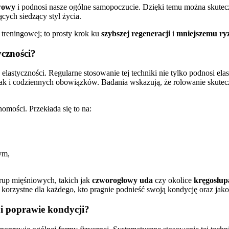
wowy
i podnosi nasze ogólne samopoczucie. Dzięki temu można skutecz
cych siedzący styl życia.
treningowej; to prosty krok ku
szybszej regeneracji
i
mniejszemu ry
yczności?
 elastyczności. Regularne stosowanie tej techniki nie tylko podnosi el
jak i codziennych obowiązków. Badania wskazują, że rolowanie skutec
omości. Przekłada się to na:
ym,
rup mięśniowych, takich jak
czworogłowy uda
czy okolice
kręgosłup
e korzystne dla każdego, kto pragnie podnieść swoją kondycję oraz jako
 i poprawie kondycji?