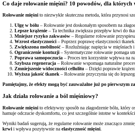
Co daje rolowanie mięśni? 10 powodów, dla których w
Rolowanie mięśni
to niezwykle skuteczna metoda, która przynosi sz
Ulgę w bólu
– Rolowanie jest doskonałym sposobem na złagodz
Lepsze krążenie
– Ta technika zwiększa przepływ krwi do tka
Mniejsze ryzyko zakwasów
– Regularne rolowanie przyspiesz
Wzrost elastyczności
– Poprzez poprawę elastyczności tkanek
Zwiększona mobilność
– Rozluźniając napięcia w mięśniach 
Ograniczenie kontuzji
– Systematyczne rolowanie pomaga utr
Poprawa samopoczucia
– Proces ten korzystnie wpływa na na
Szybsza regeneracja
– Rolowanie wspomaga naturalne procesy
Zmniejszenie widoczności cellulitu
– Dzięki poprawie krążeni
Wyższa jakość tkanek
– Rolowanie przyczynia się do lepszego
Pamiętajmy, że efekty mogą być zauważalne już po pierwszym za
Jak działa rolowanie a ból mięśniowy?
Rolowanie mięśni
to efektywny sposób na złagodzenie bólu, który 
hamuje odczucie dyskomfortu, co jest szczególnie istotne w kontekśc
Wyniki badań sugerują, że regularne rolowanie może znacząco zmnie
krwi
i wpływa pozytywnie na
elastyczność mięśni
.