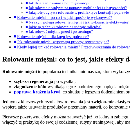
Jak działa rolowanie a ból mięśniowy?
Jak rolowanie wpływa na poprawę mobilności i elastyczności?
Jaką rolę odgrywa rolowanie w profilaktyce kontuzji i poprawie
Rolowanie mięśni – po co i w jaki sposób je wykonywać?
Na czym polega rolowanie mięśni i jak wykonać je efektywnie?
Jakie są techniki rolowania i rodzaje rollerów?
Jak rolować mięśnie przed i po treningu?
Rolowanie mięśni – dla kogo jest polecane?
Jak rolowanie mięśni wspomaga procesy regeneracyjne?
Kiedy lepiej unikać rolowania mięśni? Przeciwwskazania do rolowan
Rolowanie mięśni: co to jest, jakie efekty d
Rolowanie mięśni
to popularna technika automasażu, która wykorzyst
szybsza regeneracja
po wysiłku,
złagodzenie bólu
wynikającego z nadmiernego napięcia mięśn
poprawa krążenia krwi
, co skutkuje lepszym dotlenieniem o
Jednym z kluczowych rezultatów rolowania jest
zwiększenie elastyc
wspiera także usuwanie produktów przemiany materii, co korzystnie 
Pierwsze pozytywne efekty można zauważyć już po jednym zabiegu.
włączyć tę praktykę do swojej codziennej rutyny treningowej, aby 