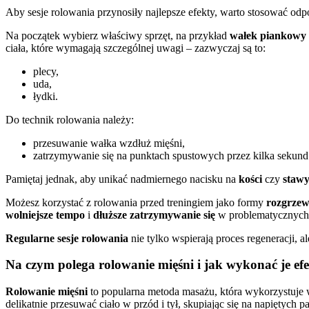
Aby sesje rolowania przynosiły najlepsze efekty, warto stosować odp
Na początek wybierz właściwy sprzęt, na przykład
wałek piankowy
ciała, które wymagają szczególnej uwagi – zazwyczaj są to:
plecy,
uda,
łydki.
Do technik rolowania należy:
przesuwanie wałka wzdłuż mięśni,
zatrzymywanie się na punktach spustowych przez kilka sekund
Pamiętaj jednak, aby unikać nadmiernego nacisku na
kości
czy
staw
Możesz korzystać z rolowania przed treningiem jako formy
rozgrzew
wolniejsze tempo
i
dłuższe zatrzymywanie się
w problematycznych 
Regularne sesje rolowania
nie tylko wspierają proces regeneracji, a
Na czym polega rolowanie mięśni i jak wykonać je ef
Rolowanie mięśni
to popularna metoda masażu, która wykorzystuje w
delikatnie przesuwać ciało w przód i tył, skupiając się na napiętych p