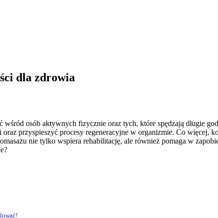
yści dla zdrowia
 wśród osób aktywnych fizycznie oraz tych, które spędzają długie god
oraz przyspieszyć procesy regeneracyjne w organizmie. Co więcej, ko
tomasażu nie tylko wspiera rehabilitację, ale również pomaga w zapobi
ne?
olować!