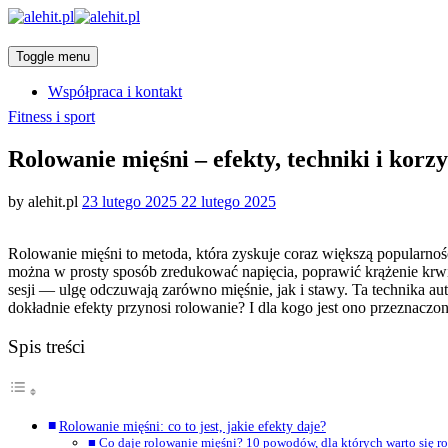
Toggle menu
Współpraca i kontakt
Categories
Fitness i sport
Rolowanie mięśni – efekty, techniki i korz
Posted
by
alehit.pl
23 lutego 2025
22 lutego 2025
on
Rolowanie mięśni to metoda, która zyskuje coraz większą popularność
można w prosty sposób zredukować napięcia, poprawić krążenie krwi 
sesji — ulgę odczuwają zarówno mięśnie, jak i stawy. Ta technika au
dokładnie efekty przynosi rolowanie? I dla kogo jest ono przeznaczo
Spis treści
Rolowanie mięśni: co to jest, jakie efekty daje?
Co daje rolowanie mięśni? 10 powodów, dla których warto się r