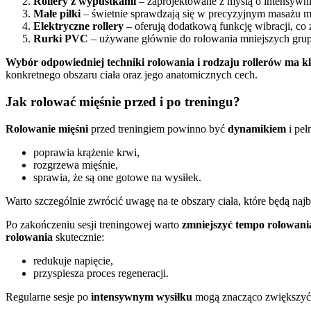
Rollery z wypustkami
– zaprojektowane z myślą o intensywni
Małe piłki
– świetnie sprawdzają się w precyzyjnym masażu mn
Elektryczne rollery
– oferują dodatkową funkcję wibracji, co 
Rurki PVC
– używane głównie do rolowania mniejszych grup
Wybór odpowiedniej techniki rolowania i rodzaju rollerów ma k
konkretnego obszaru ciała oraz jego anatomicznych cech.
Jak rolować mięśnie przed i po treningu?
Rolowanie mięśni
przed treningiem powinno być
dynamikiem
i peł
poprawia krążenie krwi,
rozgrzewa mięśnie,
sprawia, że są one gotowe na wysiłek.
Warto szczególnie zwrócić uwagę na te obszary ciała, które będą na
Po zakończeniu sesji treningowej warto
zmniejszyć tempo rolowani
rolowania
skutecznie:
redukuje napięcie,
przyspiesza proces regeneracji.
Regularne sesje po
intensywnym wysiłku
mogą znacząco zwiększy