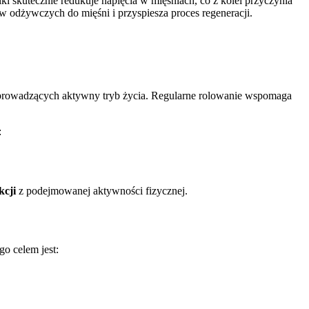
ki skutecznie redukuje napięcia w mięśniach, co z kolei przyczynia
ów odżywczych do mięśni i przyspiesza proces regeneracji.
 prowadzących aktywny tryb życia. Regularne rolowanie wspomaga
:
kcji
z podejmowanej aktywności fizycznej.
o celem jest: