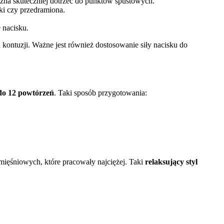
żna skuteczniej dotrzeć do punktów spustowych.
ki czy przedramiona.
 nacisku.
a kontuzji. Ważne jest również dostosowanie siły nacisku do
do 12 powtórzeń
. Taki sposób przygotowania:
 mięśniowych, które pracowały najciężej. Taki
relaksujący styl