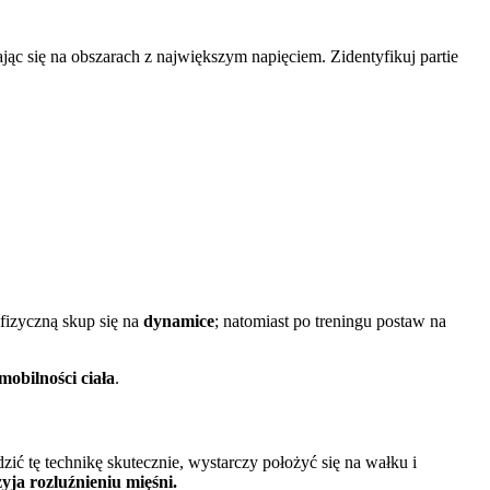
ąc się na obszarach z największym napięciem. Zidentyfikuj partie
fizyczną skup się na
dynamice
; natomiast po treningu postaw na
mobilności ciała
.
 tę technikę skutecznie, wystarczy położyć się na wałku i
yja rozluźnieniu mięśni.