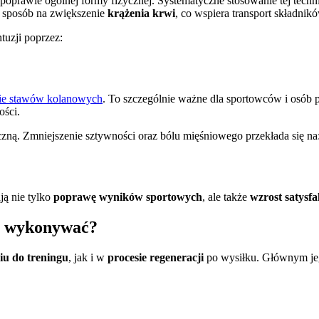
poprawie ogólnej formy fizycznej. Systematyczne stosowanie tej techni
ny sposób na zwiększenie
krążenia krwi
, co wspiera transport składnik
tuzji poprzez:
ie stawów kolanowych
. To szczególnie ważne dla sportowców i osób
ości.
zną. Zmniejszenie sztywności oraz bólu mięśniowego przekłada się na
ją nie tylko
poprawę wyników sportowych
, ale także
wzrost satysfa
je wykonywać?
u do treningu
, jak i w
procesie regeneracji
po wysiłku. Głównym jeg