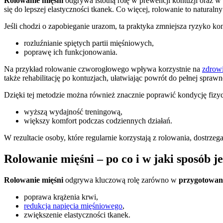
Rolowanie mięśni
odgrywa istotną rolę w prewencji kontuzji oraz w 
się do lepszej elastyczności tkanek. Co więcej, rolowanie to natural
Jeśli chodzi o zapobieganie urazom, ta praktyka zmniejsza ryzyko kon
rozluźnianie spiętych partii mięśniowych,
poprawę ich funkcjonowania.
Na przykład rolowanie czworogłowego wpływa korzystnie na
zdrow
także rehabilitację po kontuzjach, ułatwiając powrót do pełnej sprawn
Dzięki tej metodzie można również znacznie poprawić kondycję fizyc
wyższą wydajność treningową,
większy komfort podczas codziennych działań.
W rezultacie osoby, które regularnie korzystają z rolowania, dostrzega
Rolowanie mięśni – po co i w jaki sposób 
Rolowanie mięśni
odgrywa kluczową rolę zarówno w
przygotowani
poprawa krążenia krwi,
redukcja napięcia mięśniowego
,
zwiększenie elastyczności tkanek.