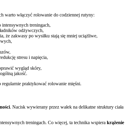
ch warto włączyć rolowanie do codziennej rutyny:
 intensywnych treningach,
składników odżywczych,
, że zakwasy po wysiłku stają się mniej uciążliwe,
owych,
razów,
dukcję stresu i napięcia,
oprawić wygląd skóry,
ogólną jakość.
o regularnie praktykować rolowanie mięśni.
ności
. Nacisk wywierany przez wałek na delikatne struktury ciała
ntensywnych treningach. Co więcej, ta technika wspiera
krążenie