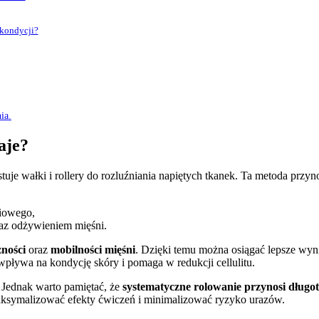
 kondycji?
ia.
aje?
uje wałki i rollery do rozluźniania napiętych tkanek. Ta metoda przyno
iowego,
raz odżywieniem mięśni.
zności
oraz
mobilności mięśni
. Dzięki temu można osiągać lepsze wyni
wpływa na kondycję skóry i pomaga w redukcji cellulitu.
 Jednak warto pamiętać, że
systematyczne rolowanie przynosi długo
maksymalizować efekty ćwiczeń i minimalizować ryzyko urazów.