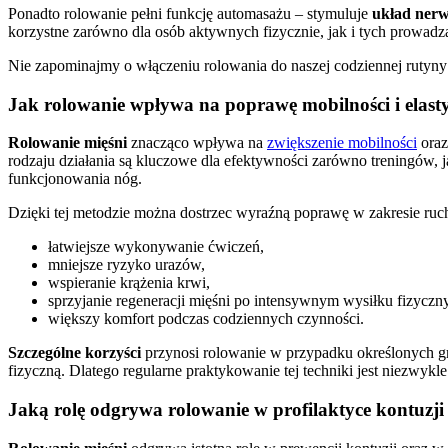
Ponadto rolowanie pełni funkcję automasażu – stymuluje
układ ner
korzystne zarówno dla osób aktywnych fizycznie, jak i tych prowadzą
Nie zapominajmy o włączeniu rolowania do naszej codziennej rutyny 
Jak rolowanie wpływa na poprawę mobilności i elast
Rolowanie mięśni
znacząco wpływa na
zwiększenie mobilności
oraz
rodzaju działania są kluczowe dla efektywności zarówno treningów, 
funkcjonowania nóg.
Dzięki tej metodzie można dostrzec wyraźną poprawę w zakresie ruch
łatwiejsze wykonywanie ćwiczeń,
mniejsze ryzyko urazów,
wspieranie krążenia krwi,
sprzyjanie regeneracji mięśni po intensywnym wysiłku fizyczn
większy komfort podczas codziennych czynności.
Szczególne korzyści
przynosi rolowanie w przypadku określonych g
fizyczną. Dlatego regularne praktykowanie tej techniki jest niezwykl
Jaką rolę odgrywa rolowanie w profilaktyce kontuzji