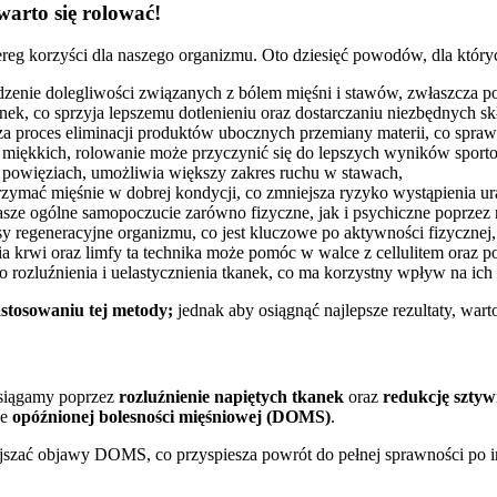
arto się rolować!
ereg korzyści dla naszego organizmu. Oto dziesięć powodów, dla który
enie dolegliwości związanych z bólem mięśni i stawów, zwłaszcza po
nek, co sprzyja lepszemu dotlenieniu oraz dostarczaniu niezbędnych 
a proces eliminacji produktów ubocznych przemiany materii, co sprawia
 miękkich, rolowanie może przyczynić się do lepszych wyników sport
i powięziach, umożliwia większy zakres ruchu w stawach,
zymać mięśnie w dobrej kondycji, co zmniejsza ryzyko wystąpienia u
sze ogólne samopoczucie zarówno fizyczne, jak i psychiczne poprzez re
 regeneracyjne organizmu, co jest kluczowe po aktywności fizycznej,
a krwi oraz limfy ta technika może pomóc w walce z cellulitem oraz p
 rozluźnienia i uelastycznienia tkanek, co ma korzystny wpływ na ich 
stosowaniu tej metody;
jednak aby osiągnąć najlepsze rezultaty, wart
osiągamy poprzez
rozluźnienie napiętych tkanek
oraz
redukcję sztyw
ie
opóźnionej bolesności mięśniowej (DOMS)
.
jszać objawy DOMS, co przyspiesza powrót do pełnej sprawności po i