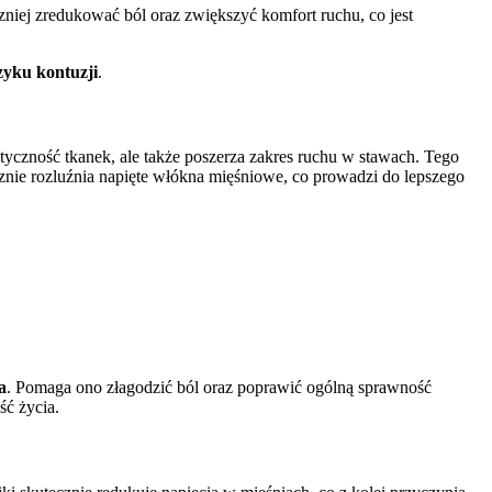
niej zredukować ból oraz zwiększyć komfort ruchu, co jest
zyku kontuzji
.
astyczność tkanek, ale także poszerza zakres ruchu w stawach. Tego
znie rozluźnia napięte włókna mięśniowe, co prowadzi do lepszego
a
. Pomaga ono złagodzić ból oraz poprawić ogólną sprawność
ść życia.