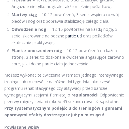
Angażuje nie tylko nogi, ale także mięśnie pośladków,
Martwy ciąg
– 10-12 powtórzeń, 3 serie: wspiera rozwój
pleców i nóg oraz poprawia stabilizację całego ciała,
Odwodzenie nogi
– 12-15 powtórzeń na każdą nogę, 3
serie: skierowane na boczne
partie ud
oraz pośladków,
skutecznie je aktywuje,
Plank z unoszeniem nóg
– 10-12 powtórzeń na każdą
stronę, 3 serie: to doskonałe ćwiczenie angażujące zarówno
core, jak i dolne partie ciała jednocześnie.
Możesz wykonać te ćwiczenia w ramach jednego intensywnego
treningu lub rozłożyć je na różne dni tygodnia jako część
programu rehabilitacyjnego czy aktywacji przed bardziej
wymagającymi sesjami. Pamiętaj o
regularności!
Odpowiednie
przerwy między seriami (około 45 sekund) również są istotne.
Przy systematycznym podejściu do treningów z gumami
oporowymi efekty dostrzegasz już po miesiącu!
Powiązane wpisy: