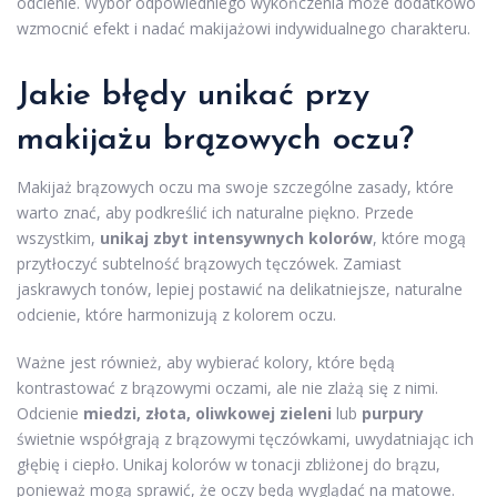
odcienie. Wybór odpowiedniego wykończenia może dodatkowo
wzmocnić efekt i nadać makijażowi indywidualnego charakteru.
Jakie błędy unikać przy
makijażu brązowych oczu?
Makijaż brązowych oczu ma swoje szczególne zasady, które
warto znać, aby podkreślić ich naturalne piękno. Przede
wszystkim,
unikaj zbyt intensywnych kolorów
, które mogą
przytłoczyć subtelność brązowych tęczówek. Zamiast
jaskrawych tonów, lepiej postawić na delikatniejsze, naturalne
odcienie, które harmonizują z kolorem oczu.
Ważne jest również, aby wybierać kolory, które będą
kontrastować z brązowymi oczami, ale nie zlażą się z nimi.
Odcienie
miedzi, złota, oliwkowej zieleni
lub
purpury
świetnie współgrają z brązowymi tęczówkami, uwydatniając ich
głębię i ciepło. Unikaj kolorów w tonacji zbliżonej do brązu,
ponieważ mogą sprawić, że oczy będą wyglądać na matowe.