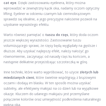
cat eye
. Dzięki zastosowaniu eyelinera, który można
wprowadzić w zewnętrzny kącik oka, nadamy oczom optyczny
lifting. Eyeliner w odcieniu czarnym lub ciemnobrązowym
sprawdzi się idealnie, a jego precyzyjne nałożenie pozwoli na
uzyskanie wyrazistego efektu.
Warto również pamiętać o
tuszu do rzęs
, który doda oczom
jeszcze większej wyrazistości. Zastosowanie tuszu
volumizującego sprawi, że rzęsy będą wyglądały na gęstsze i
dłuższe. Aby uzyskać najlepszy efekt, należy nałożyć go
równomiernie, zaczynając od nasady rzęs ku końcom, a
następnie delikatnie przejeżdżając szczoteczką w górę.
Inne techniki, które warto wypróbować, to użycie
złotych lub
miedzianych cieni
, które świetnie współgrają z brązowymi
oczami i dodają im blasku. W ten sposób można uzyskać
subtelny, ale efektywny makijaż na co dzień lub na wyjątkowe
okazje. Kluczem do udanego makijażu jest przemyślane
połączenie kolorów oraz umiejętność podkreślenia naturalnego
piękna oka.