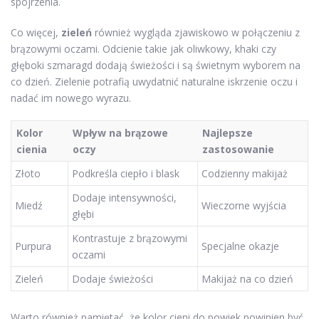
spojrzenia.
Co więcej,
zieleń
również wygląda zjawiskowo w połączeniu z
brązowymi oczami. Odcienie takie jak oliwkowy, khaki czy
głęboki szmaragd dodają świeżości i są świetnym wyborem na
co dzień. Zielenie potrafią uwydatnić naturalne iskrzenie oczu i
nadać im nowego wyrazu.
Kolor
Wpływ na brązowe
Najlepsze
cienia
oczy
zastosowanie
Złoto
Podkreśla ciepło i blask
Codzienny makijaż
Dodaje intensywności,
Miedź
Wieczorne wyjścia
głębi
Kontrastuje z brązowymi
Purpura
Specjalne okazje
oczami
Zieleń
Dodaje świeżości
Makijaż na co dzień
Warto również pamiętać, że kolor cieni do powiek powinien być