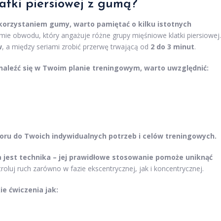
atki piersiowej
z gumą?
korzystaniem gumy, warto pamiętać o kilku istotnych
ie obwodu, który angażuje różne grupy mięśniowe klatki piersiowej.
w
, a między seriami zrobić przerwę trwającą od
2 do 3 minut
.
aleźć się w Twoim planie treningowym, warto uwzględnić:
u do Twoich indywidualnych potrzeb i celów treningowych.
jest technika – jej prawidłowe stosowanie pomoże uniknąć
oluj ruch zarówno w fazie ekscentrycznej, jak i koncentrycznej.
e ćwiczenia jak: