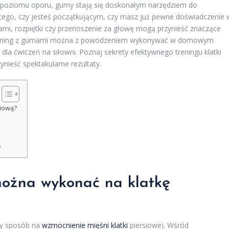
 poziomu oporu, gumy stają się doskonałym narzędziem do
d tego, czy jesteś początkującym, czy masz już pewne doświadczenie 
cami, rozpiętki czy przenoszenie za głowę mogą przynieść znaczące
ej, trening z gumami można z powodzeniem wykonywać w domowym
 dla ćwiczeń na siłowni. Poznaj sekrety efektywnego treningu klatki
ynieść spektakularne rezultaty.
siową?
?
można wykonać na klatkę
y sposób na
wzmocnienie mięśni klatki
piersiowej. Wśród