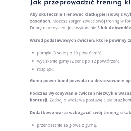
Jak przeprowadzić
trening kl
Aby skutecznie trenować klatkę piersiową z wy
zasadach.
Możesz zorganizować swój trening w form
Dobrym pomysłem jest wykonanie
3 lub 4 obwodó
Wśród podstawowych ćwiczeń, które powinny zn
pompki (3 serie po 10 powtórzeń),
wyciskanie gumy (2 serie po 12 powtórzeń),
rozpiętki.
Guma power band pozwala na dostosowanie opor
Podczas wykonywania ćwiczeń niezwykle ważna 
kontuzji.
Zadbaj o właściwą postawę ciała oraz kontr
Dodatkowo warto wzbogacić swój trening o taki
przenoszenie za głowę z gumą,