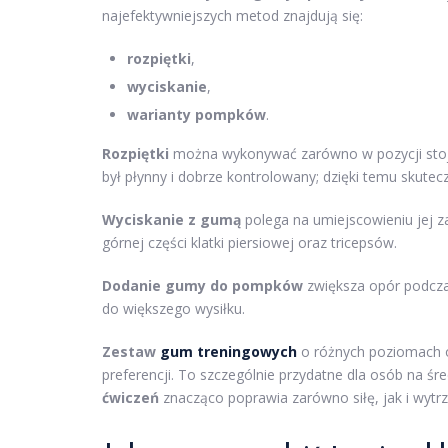
najefektywniejszych metod znajdują się:
rozpiętki
,
wyciskanie
,
warianty pompków
.
Rozpiętki
można wykonywać zarówno w pozycji stojące
był płynny i dobrze kontrolowany; dzięki temu skute
Wyciskanie z gumą
polega na umiejscowieniu jej za
górnej części klatki piersiowej oraz tricepsów.
Dodanie gumy do pompków
zwiększa opór podczas
do większego wysiłku.
Zestaw
gum treningowych
o różnych poziomach o
preferencji. To szczególnie przydatne dla osób na 
ćwiczeń
znacząco poprawia zarówno siłę, jak i wytrz