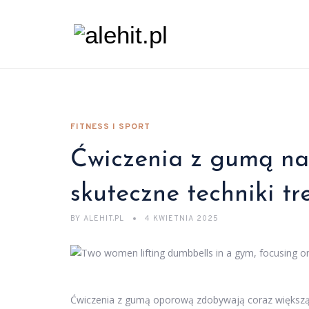
FITNESS I SPORT
Ćwiczenia z gumą na 
skuteczne techniki t
BY
ALEHIT.PL
4 KWIETNIA 2025
Ćwiczenia z gumą oporową zdobywają coraz większą p