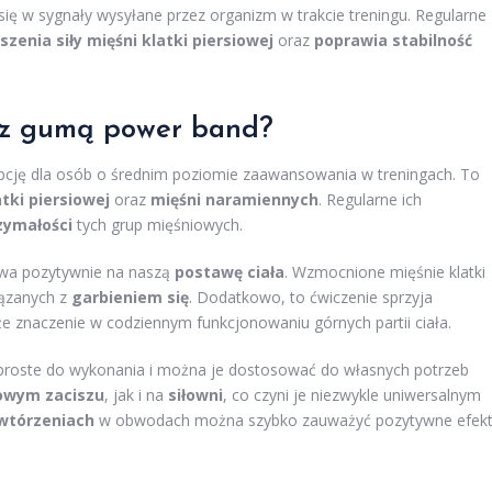
się w sygnały wysyłane przez organizm w trakcie treningu. Regularne
szenia siły mięśni klatki piersiowej
oraz
poprawia stabilność
ek z gumą power band?
pcję dla osób o średnim poziomie zaawansowania w treningach. To
atki piersiowej
oraz
mięśni naramiennych
. Regularne ich
zymałości
tych grup mięśniowych.
ywa pozytywnie na naszą
postawę ciała
. Wzmocnione mięśnie klatki
iązanych z
garbieniem się
. Dodatkowo, to ćwiczenie sprzyja
 znaczenie w codziennym funkcjonowaniu górnych partii ciała.
 proste do wykonania i można je dostosować do własnych potrzeb
wym zaciszu
, jak i na
siłowni
, co czyni je niezwykle uniwersalnym
wtórzeniach
w obwodach można szybko zauważyć pozytywne efek