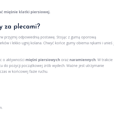
 mięśnie klatki piersiowej.
y za plecami?
erw przyjmij odpowiednią postawę. Stojąc z gumą oporową
rków i lekko ugnij kolana. Chwyć końce gumy obiema rękami i unieś 
ąc o aktywności
mięśni piersiowych
oraz
naramiennych
. W trakcie
tu do pozycji początkowej zrób wydech. Ważne jest utrzymanie
 czas w końcowej fazie ruchu.
m.