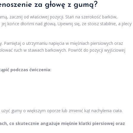
enoszenie za głowę z gumą?
ą, zacznij od właściwej pozycji. Stań na szerokość barków,
ej końce dłońmi nad głową. Upewnij się, że stoisz stabilnie, a plecy
y. Pamiętaj o utrzymaniu napięcia w mięśniach piersiowych oraz
trolować ruch w stawach barkowych. Powrót do pozycji wyjściowej
ąpić podczas ćwiczenia:
j użyć gumy o większym oporze lub zmienić kąt nachylenia ciała.
ach, co skutecznie angażuje mięśnie klatki piersiowej oraz