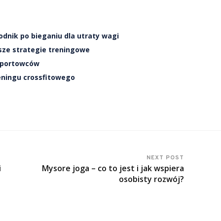
odnik po bieganiu dla utraty wagi
sze strategie treningowe
 sportowców
eningu crossfitowego
NEXT POST
i
Mysore joga – co to jest i jak wspiera
osobisty rozwój?