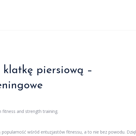
klatkę piersiową –
reningowe
opularność wśród entuzjastów fitnessu, a to nie bez powodu. Dzię