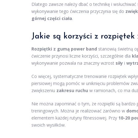
Dlatego zawsze należy dbać o technikę i wsłuchiwać 
wykonywanie tego ćwiczenia przyczynia się do
zwięk
górnej części ciała
.
Jakie są korzyści z rozpięt
Rozpiętki z gumą power band
stanowią świetną o
ćwiczenie przynosi liczne korzyści, szczególnie dla
kl
wykonywanie pozwala na znaczny wzrost
siły
i
wytr
Co więcej, systematyczne trenowanie rozpiętek wpł
piersiowej mogą pomóc w uniknięciu problemów zw
zwiększeniu
zakresu ruchu
w ramionach, co ma duże
Nie można zapominać o tym, że rozpiętki są bardzo
treningowych. Można je realizować zarówno w
domo
elementem każdej rutyny fitnessowej. Przy
10-20 po
swoich wysiłków.