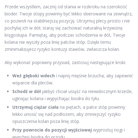
Przede wszystkim, zacznij od stania w rozkroku na szerokość
bioder. Twoje stopy powinny być lekko skierowane na zewnątrz,
co pozwoli na stabilniejszą pozycję. Utrzymuj plecy prosto i nie
pochylaj ich w dół; staraj się zachować naturalną krzywiznę
kręgosłupa. Pamiętaj, aby podczas schodzenia w dół, Twoje
kolana nie wyszły poza linię palców stóp. Dzięki temu
zminimalizujesz ryzyko kontuzji stawów, zwłaszcza kolan.
Aby wykonać poprawny przysiad, zastosuj następujące kroki:
Weź głęboki wdech
i napnij mięśnie brzucha, aby zapewnić
wsparcie dla pleców.
Schodź w dół
jakbyś chciał usiąść na niewidocznym krześle,
uginając kolana i wypychając biodra do tyłu.
Utrzymuj ciężar ciała
na piętach, a palce stóp powinny
lekko unosić się nad podłożem, aby zmniejszyć ryzyko
opuszczenia kolan poza linię stóp.
Przy powrocie do pozycji wyjściowej
wyprostuj nogi i
wypchnij biodra do przodu.