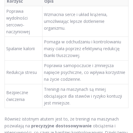
Korzyść
Opis
Poprawa
Wzmacnia serce i układ krążenia,
wydolności
umożliwiając lepsze dotlenienie
sercowo-
organizmu.
naczyniowej
Pomaga w odchudzaniu i kontrolowaniu
Spalanie kalorii
masy ciała poprzez efektywną redukcję
tkanki tłuszczowej.
Poprawia samopoczucie i zmniejsza
Redukcja stresu
napięcie psychiczne, co wpływa korzystnie
na życie codzienne.
Treningi na maszynach są mniej
Bezpieczne
obciążające dla stawów i ryzyko kontuzji
ćwiczenia
jest mniejsze.
Również istotnym atutem jest to, że treningi na maszynach
pozwalają na
precyzyjne dostosowywanie
obciążenia i
intensywności, co czyni je bardziej kontrolowanymi. Dzięki temu