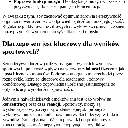
Poprawa funkcji mózgu:
Detoksykacja mózgu w czasie snu
przyczynia się do lepszej pamięci i koncentracji.
W związku z tym, aby zachować optimum zdrowia i efektywność
organizmu, warto zadbać o odpowiednią ilość snu oraz jego jakość.
Regularne praktykowanie zdrowych nawyków związanych ze snem
może przynieść wymierne korzyści dla ciała i umysłu.
Dlaczego sen jest kluczowy dla wyników
sportowych?
Sen odgrywa kluczową rolę w osiąganiu wysokich wyników
sportowych, ponieważ wpływa na zarówno
zdolności fizyczne
, jak
i
psychiczne
sportowców. Podczas snu organizm przechodzi przez
różne cykle, które są kluczowe dla regeneracji i odnowy
komórkowej. Dlatego odpowiednia ilość snu jest niezbędna do
optymalizacji wydolności i sprawności.
Jednym z najważniejszych aspektów snu jest jego wpływ na
koncentrację
oraz
czas reakcji
. Sportowcy, którzy są
wystarczająco wypoczęci, są w stanie lepiej skupić się na
wykonywaniu zadań i podejmowaniu szybkich decyzji w trakcie
zawodów. Zmniejszona ilość snu prowadzi do problemów z
koncentracją, co może negatywnie wpłynąć na wyniki w