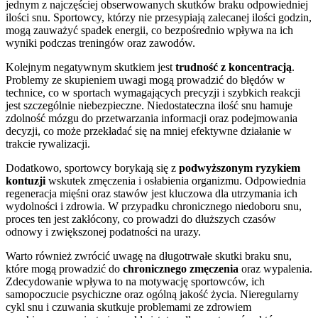
jednym z najczęściej obserwowanych skutków braku odpowiedniej
ilości snu. Sportowcy, którzy nie przesypiają zalecanej ilości godzin,
mogą zauważyć spadek energii, co bezpośrednio wpływa na ich
wyniki podczas treningów oraz zawodów.
Kolejnym negatywnym skutkiem jest
trudność z koncentracją
.
Problemy ze skupieniem uwagi mogą prowadzić do błędów w
technice, co w sportach wymagających precyzji i szybkich reakcji
jest szczególnie niebezpieczne. Niedostateczna ilość snu hamuje
zdolność mózgu do przetwarzania informacji oraz podejmowania
decyzji, co może przekładać się na mniej efektywne działanie w
trakcie rywalizacji.
Dodatkowo, sportowcy borykają się z
podwyższonym ryzykiem
kontuzji
wskutek zmęczenia i osłabienia organizmu. Odpowiednia
regeneracja mięśni oraz stawów jest kluczowa dla utrzymania ich
wydolności i zdrowia. W przypadku chronicznego niedoboru snu,
proces ten jest zakłócony, co prowadzi do dłuższych czasów
odnowy i zwiększonej podatności na urazy.
Warto również zwrócić uwagę na długotrwałe skutki braku snu,
które mogą prowadzić do
chronicznego zmęczenia
oraz wypalenia.
Zdecydowanie wpływa to na motywację sportowców, ich
samopoczucie psychiczne oraz ogólną jakość życia. Nieregularny
cykl snu i czuwania skutkuje problemami ze zdrowiem