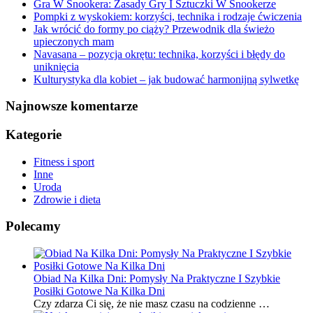
Gra W Snookera: Zasady Gry I Sztuczki W Snookerze
Pompki z wyskokiem: korzyści, technika i rodzaje ćwiczenia
Jak wrócić do formy po ciąży? Przewodnik dla świeżo
upieczonych mam
Navasana – pozycja okrętu: technika, korzyści i błędy do
uniknięcia
Kulturystyka dla kobiet – jak budować harmonijną sylwetkę
Najnowsze komentarze
Kategorie
Fitness i sport
Inne
Uroda
Zdrowie i dieta
Polecamy
Obiad Na Kilka Dni: Pomysły Na Praktyczne I Szybkie
Posiłki Gotowe Na Kilka Dni
Czy zdarza Ci się, że nie masz czasu na codzienne …