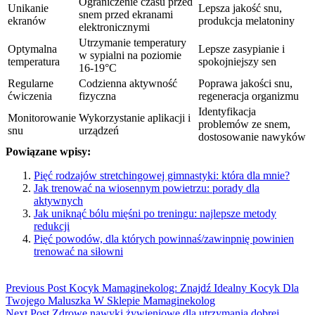
Ograniczenie czasu przed
Unikanie
Lepsza jakość snu,
snem przed ekranami
ekranów
produkcja melatoniny
elektronicznymi
Utrzymanie temperatury
Optymalna
Lepsze zasypianie i
w sypialni na poziomie
temperatura
spokojniejszy sen
16-19°C
Regularne
Codzienna aktywność
Poprawa jakości snu,
ćwiczenia
fizyczna
regeneracja organizmu
Identyfikacja
Monitorowanie
Wykorzystanie aplikacji i
problemów ze snem,
snu
urządzeń
dostosowanie nawyków
Powiązane wpisy:
Pięć rodzajów stretchingowej gimnastyki: która dla mnie?
Jak trenować na wiosennym powietrzu: porady dla
aktywnych
Jak uniknąć bólu mięśni po treningu: najlepsze metody
redukcji
Pięć powodów, dla których powinnaś/zawinpnię powinien
trenować na siłowni
Previous Post
Kocyk Mamaginekolog: Znajdź Idealny Kocyk Dla
Twojego Maluszka W Sklepie Mamaginekolog
Next Post
Zdrowe nawyki żywieniowe dla utrzymania dobrej