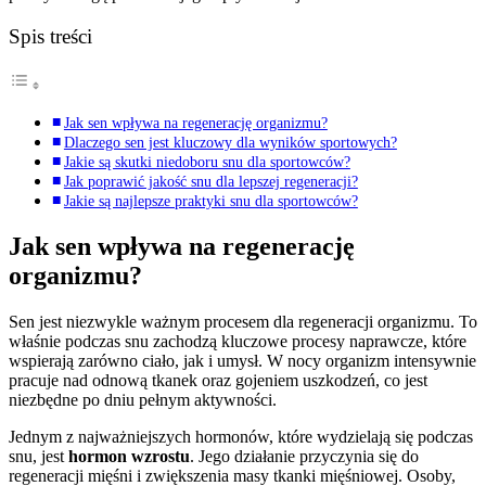
Spis treści
Jak sen wpływa na regenerację organizmu?
Dlaczego sen jest kluczowy dla wyników sportowych?
Jakie są skutki niedoboru snu dla sportowców?
Jak poprawić jakość snu dla lepszej regeneracji?
Jakie są najlepsze praktyki snu dla sportowców?
Jak sen wpływa na regenerację
organizmu?
Sen jest niezwykle ważnym procesem dla regeneracji organizmu. To
właśnie podczas snu zachodzą kluczowe procesy naprawcze, które
wspierają zarówno ciało, jak i umysł. W nocy organizm intensywnie
pracuje nad odnową tkanek oraz gojeniem uszkodzeń, co jest
niezbędne po dniu pełnym aktywności.
Jednym z najważniejszych hormonów, które wydzielają się podczas
snu, jest
hormon wzrostu
. Jego działanie przyczynia się do
regeneracji mięśni i zwiększenia masy tkanki mięśniowej. Osoby,