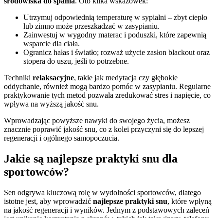
środowiska do spania
. Oto kilka wskazówek:
Utrzymuj odpowiednią temperaturę w sypialni – zbyt ciepło
lub zimno może przeszkadzać w zasypianiu.
Zainwestuj w wygodny materac i poduszki, które zapewnią
wsparcie dla ciała.
Ogranicz hałas i światło; rozważ użycie zasłon blackout oraz
stopera do uszu, jeśli to potrzebne.
Techniki
relaksacyjne
, takie jak medytacja czy głębokie
oddychanie, również mogą bardzo pomóc w zasypianiu. Regularne
praktykowanie tych metod pozwala zredukować stres i napięcie, co
wpływa na wyższą jakość snu.
Wprowadzając powyższe nawyki do swojego życia, możesz
znacznie poprawić jakość snu, co z kolei przyczyni się do lepszej
regeneracji i ogólnego samopoczucia.
Jakie są najlepsze praktyki snu dla
sportowców?
Sen odgrywa kluczową rolę w wydolności sportowców, dlatego
istotne jest, aby wprowadzić
najlepsze praktyki snu
, które wpłyną
na jakość regeneracji i wyników. Jednym z podstawowych zaleceń