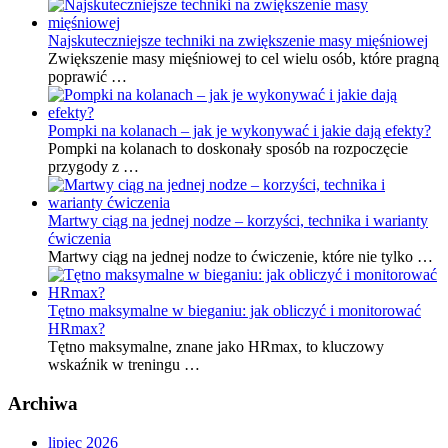
Najskuteczniejsze techniki na zwiększenie masy mięśniowej
Zwiększenie masy mięśniowej to cel wielu osób, które pragną
poprawić …
Pompki na kolanach – jak je wykonywać i jakie dają efekty?
Pompki na kolanach to doskonały sposób na rozpoczęcie
przygody z …
Martwy ciąg na jednej nodze – korzyści, technika i warianty
ćwiczenia
Martwy ciąg na jednej nodze to ćwiczenie, które nie tylko …
Tętno maksymalne w bieganiu: jak obliczyć i monitorować
HRmax?
Tętno maksymalne, znane jako HRmax, to kluczowy
wskaźnik w treningu …
Archiwa
lipiec 2026