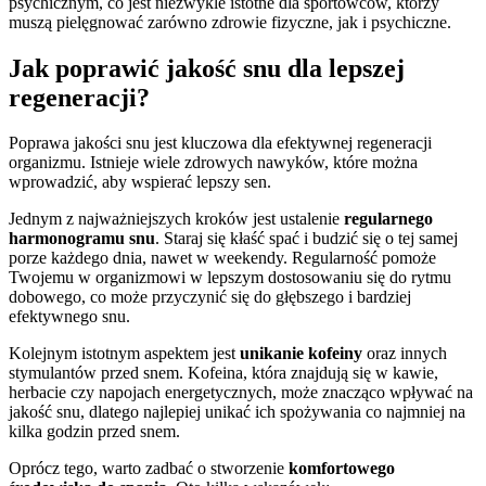
psychicznym, co jest niezwykle istotne dla sportowców, którzy
muszą pielęgnować zarówno zdrowie fizyczne, jak i psychiczne.
Jak poprawić jakość snu dla lepszej
regeneracji?
Poprawa jakości snu jest kluczowa dla efektywnej regeneracji
organizmu. Istnieje wiele zdrowych nawyków, które można
wprowadzić, aby wspierać lepszy sen.
Jednym z najważniejszych kroków jest ustalenie
regularnego
harmonogramu snu
. Staraj się kłaść spać i budzić się o tej samej
porze każdego dnia, nawet w weekendy. Regularność pomoże
Twojemu w organizmowi w lepszym dostosowaniu się do rytmu
dobowego, co może przyczynić się do głębszego i bardziej
efektywnego snu.
Kolejnym istotnym aspektem jest
unikanie kofeiny
oraz innych
stymulantów przed snem. Kofeina, która znajdują się w kawie,
herbacie czy napojach energetycznych, może znacząco wpływać na
jakość snu, dlatego najlepiej unikać ich spożywania co najmniej na
kilka godzin przed snem.
Oprócz tego, warto zadbać o stworzenie
komfortowego