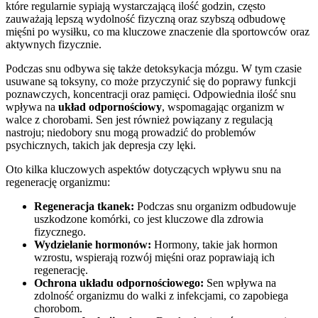
które regularnie sypiają wystarczającą ilość godzin, często
zauważają lepszą wydolność fizyczną oraz szybszą odbudowę
mięśni po wysiłku, co ma kluczowe znaczenie dla sportowców oraz
aktywnych fizycznie.
Podczas snu odbywa się także detoksykacja mózgu. W tym czasie
usuwane są toksyny, co może przyczynić się do poprawy funkcji
poznawczych, koncentracji oraz pamięci. Odpowiednia ilość snu
wpływa na
układ odpornościowy
, wspomagając organizm w
walce z chorobami. Sen jest również powiązany z regulacją
nastroju; niedobory snu mogą prowadzić do problemów
psychicznych, takich jak depresja czy lęki.
Oto kilka kluczowych aspektów dotyczących wpływu snu na
regenerację organizmu:
Regeneracja tkanek:
Podczas snu organizm odbudowuje
uszkodzone komórki, co jest kluczowe dla zdrowia
fizycznego.
Wydzielanie hormonów:
Hormony, takie jak hormon
wzrostu, wspierają rozwój mięśni oraz poprawiają ich
regenerację.
Ochrona układu odpornościowego:
Sen wpływa na
zdolność organizmu do walki z infekcjami, co zapobiega
chorobom.