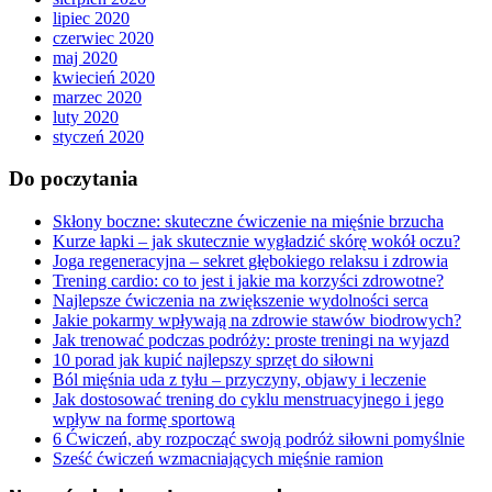
lipiec 2020
czerwiec 2020
maj 2020
kwiecień 2020
marzec 2020
luty 2020
styczeń 2020
Do poczytania
Skłony boczne: skuteczne ćwiczenie na mięśnie brzucha
Kurze łapki – jak skutecznie wygładzić skórę wokół oczu?
Joga regeneracyjna – sekret głębokiego relaksu i zdrowia
Trening cardio: co to jest i jakie ma korzyści zdrowotne?
Najlepsze ćwiczenia na zwiększenie wydolności serca
Jakie pokarmy wpływają na zdrowie stawów biodrowych?
Jak trenować podczas podróży: proste treningi na wyjazd
10 porad jak kupić najlepszy sprzęt do siłowni
Ból mięśnia uda z tyłu – przyczyny, objawy i leczenie
Jak dostosować trening do cyklu menstruacyjnego i jego
wpływ na formę sportową
6 Ćwiczeń, aby rozpocząć swoją podróż siłowni pomyślnie
Sześć ćwiczeń wzmacniających mięśnie ramion