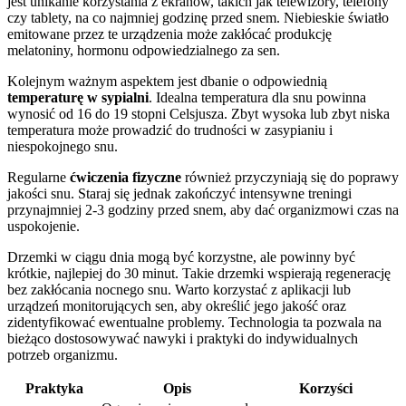
jest unikanie korzystania z ekranów, takich jak telewizory, telefony
czy tablety, na co najmniej godzinę przed snem. Niebieskie światło
emitowane przez te urządzenia może zakłócać produkcję
melatoniny, hormonu odpowiedzialnego za sen.
Kolejnym ważnym aspektem jest dbanie o odpowiednią
temperaturę w sypialni
. Idealna temperatura dla snu powinna
wynosić od 16 do 19 stopni Celsjusza. Zbyt wysoka lub zbyt niska
temperatura może prowadzić do trudności w zasypianiu i
niespokojnego snu.
Regularne
ćwiczenia fizyczne
również przyczyniają się do poprawy
jakości snu. Staraj się jednak zakończyć intensywne treningi
przynajmniej 2-3 godziny przed snem, aby dać organizmowi czas na
uspokojenie.
Drzemki w ciągu dnia mogą być korzystne, ale powinny być
krótkie, najlepiej do 30 minut. Takie drzemki wspierają regenerację
bez zakłócania nocnego snu. Warto korzystać z aplikacji lub
urządzeń monitorujących sen, aby określić jego jakość oraz
zidentyfikować ewentualne problemy. Technologia ta pozwala na
bieżąco dostosowywać nawyki i praktyki do indywidualnych
potrzeb organizmu.
Praktyka
Opis
Korzyści