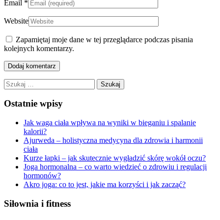
Email
*
Website
Zapamiętaj moje dane w tej przeglądarce podczas pisania
kolejnych komentarzy.
Szukaj:
Ostatnie wpisy
Jak waga ciała wpływa na wyniki w bieganiu i spalanie
kalorii?
Ajurweda – holistyczna medycyna dla zdrowia i harmonii
ciała
Kurze łapki – jak skutecznie wygładzić skórę wokół oczu?
Joga hormonalna – co warto wiedzieć o zdrowiu i regulacji
hormonów?
Akro joga: co to jest, jakie ma korzyści i jak zacząć?
Siłownia i fitness