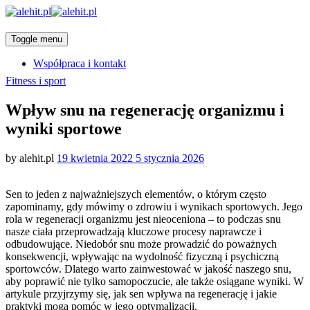
Toggle menu
Współpraca i kontakt
Categories
Fitness i sport
Wpływ snu na regenerację organizmu i
wyniki sportowe
Posted
by
alehit.pl
19 kwietnia 2022
5 stycznia 2026
on
Sen to jeden z najważniejszych elementów, o którym często
zapominamy, gdy mówimy o zdrowiu i wynikach sportowych. Jego
rola w regeneracji organizmu jest nieoceniona – to podczas snu
nasze ciała przeprowadzają kluczowe procesy naprawcze i
odbudowujące. Niedobór snu może prowadzić do poważnych
konsekwencji, wpływając na wydolność fizyczną i psychiczną
sportowców. Dlatego warto zainwestować w jakość naszego snu,
aby poprawić nie tylko samopoczucie, ale także osiągane wyniki. W
artykule przyjrzymy się, jak sen wpływa na regenerację i jakie
praktyki mogą pomóc w jego optymalizacji.