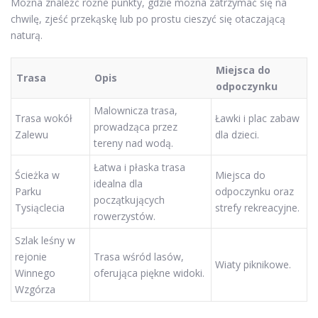
Można znaleźć różne punkty, gdzie można zatrzymać się na
chwilę, zjeść przekąskę lub po prostu cieszyć się otaczającą
naturą.
Miejsca do
Trasa
Opis
odpoczynku
Malownicza trasa,
Trasa wokół
Ławki i plac zabaw
prowadząca przez
Zalewu
dla dzieci.
tereny nad wodą.
Łatwa i płaska trasa
Ścieżka w
Miejsca do
idealna dla
Parku
odpoczynku oraz
początkujących
Tysiąclecia
strefy rekreacyjne.
rowerzystów.
Szlak leśny w
rejonie
Trasa wśród lasów,
Wiaty piknikowe.
Winnego
oferująca piękne widoki.
Wzgórza