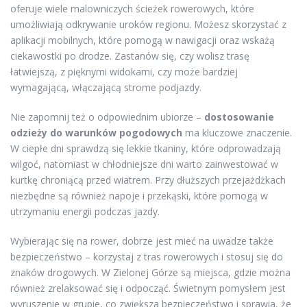
oferuje wiele malowniczych ścieżek rowerowych, które
umożliwiają odkrywanie uroków regionu. Możesz skorzystać z
aplikacji mobilnych, które pomogą w nawigacji oraz wskażą
ciekawostki po drodze. Zastanów się, czy wolisz trasę
łatwiejszą, z pięknymi widokami, czy może bardziej
wymagającą, włączającą strome podjazdy.
Nie zapomnij też o odpowiednim ubiorze –
dostosowanie
odzieży do warunków pogodowych
ma kluczowe znaczenie.
W ciepłe dni sprawdzą się lekkie tkaniny, które odprowadzają
wilgoć, natomiast w chłodniejsze dni warto zainwestować w
kurtkę chroniącą przed wiatrem. Przy dłuższych przejażdżkach
niezbędne są również napoje i przekąski, które pomogą w
utrzymaniu energii podczas jazdy.
Wybierając się na rower, dobrze jest mieć na uwadze także
bezpieczeństwo – korzystaj z tras rowerowych i stosuj się do
znaków drogowych. W Zielonej Górze są miejsca, gdzie można
również zrelaksować się i odpocząć. Świetnym pomysłem jest
wyruszenie w grupie, co zwiększa bezpieczeństwo i sprawia, że