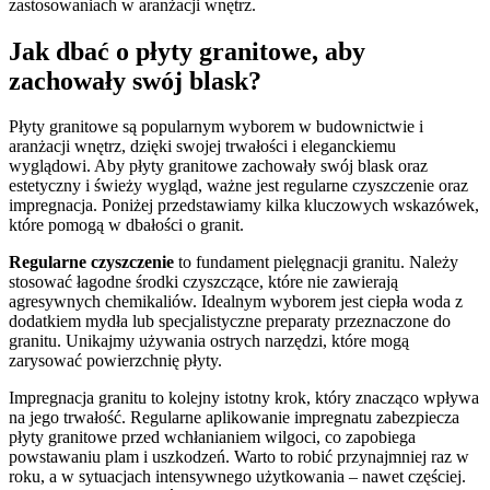
zastosowaniach w aranżacji wnętrz.
Jak dbać o płyty granitowe, aby
zachowały swój blask?
Płyty granitowe są popularnym wyborem w budownictwie i
aranżacji wnętrz, dzięki swojej trwałości i eleganckiemu
wyglądowi. Aby płyty granitowe zachowały swój blask oraz
estetyczny i świeży wygląd, ważne jest regularne czyszczenie oraz
impregnacja. Poniżej przedstawiamy kilka kluczowych wskazówek,
które pomogą w dbałości o granit.
Regularne czyszczenie
to fundament pielęgnacji granitu. Należy
stosować łagodne środki czyszczące, które nie zawierają
agresywnych chemikaliów. Idealnym wyborem jest ciepła woda z
dodatkiem mydła lub specjalistyczne preparaty przeznaczone do
granitu. Unikajmy używania ostrych narzędzi, które mogą
zarysować powierzchnię płyty.
Impregnacja granitu to kolejny istotny krok, który znacząco wpływa
na jego trwałość. Regularne aplikowanie impregnatu zabezpiecza
płyty granitowe przed wchłanianiem wilgoci, co zapobiega
powstawaniu plam i uszkodzeń. Warto to robić przynajmniej raz w
roku, a w sytuacjach intensywnego użytkowania – nawet częściej.