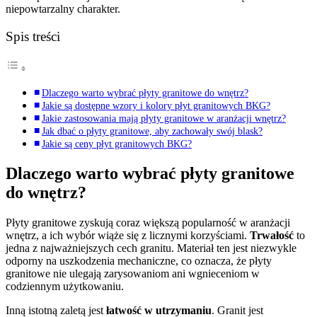
niepowtarzalny charakter.
Spis treści
Dlaczego warto wybrać płyty granitowe do wnętrz?
Jakie są dostępne wzory i kolory płyt granitowych BKG?
Jakie zastosowania mają płyty granitowe w aranżacji wnętrz?
Jak dbać o płyty granitowe, aby zachowały swój blask?
Jakie są ceny płyt granitowych BKG?
Dlaczego warto wybrać płyty granitowe
do wnętrz?
Płyty granitowe zyskują coraz większą popularność w aranżacji
wnętrz, a ich wybór wiąże się z licznymi korzyściami.
Trwałość
to
jedna z najważniejszych cech granitu. Materiał ten jest niezwykle
odporny na uszkodzenia mechaniczne, co oznacza, że płyty
granitowe nie ulegają zarysowaniom ani wgnieceniom w
codziennym użytkowaniu.
Inną istotną zaletą jest
łatwość w utrzymaniu
. Granit jest