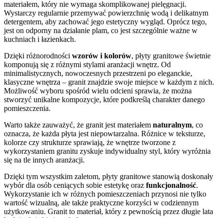
materiałem, który nie wymaga skomplikowanej pielęgnacji.
Wystarczy regularnie przemywać powierzchnię wodą i delikatnym
detergentem, aby zachować jego estetyczny wygląd. Oprócz tego,
jest on odporny na działanie plam, co jest szczególnie ważne w
kuchniach i łazienkach.
Dzięki różnorodności
wzorów i kolorów
, płyty granitowe świetnie
komponują się z różnymi stylami aranżacji wnętrz. Od
minimalistycznych, nowoczesnych przestrzeni po eleganckie,
klasyczne wnętrza – granit znajdzie swoje miejsce w każdym z nich.
Możliwość wyboru spośród wielu odcieni sprawia, że można
stworzyć unikalne kompozycje, które podkreślą charakter danego
pomieszczenia.
Warto także zauważyć, że granit jest materiałem
naturalnym
, co
oznacza, że każda płyta jest niepowtarzalna. Różnice w teksturze,
kolorze czy strukturze sprawiają, że wnętrze tworzone z
wykorzystaniem granitu zyskuje indywidualny styl, który wyróżnia
się na tle innych aranżacji.
Dzięki tym wszystkim zaletom, płyty granitowe stanowią doskonały
wybór dla osób ceniących sobie estetykę oraz
funkcjonalność
.
Wykorzystanie ich w różnych pomieszczeniach przynosi nie tylko
wartość wizualną, ale także praktyczne korzyści w codziennym
użytkowaniu. Granit to materiał, który z pewnością przez długie lata