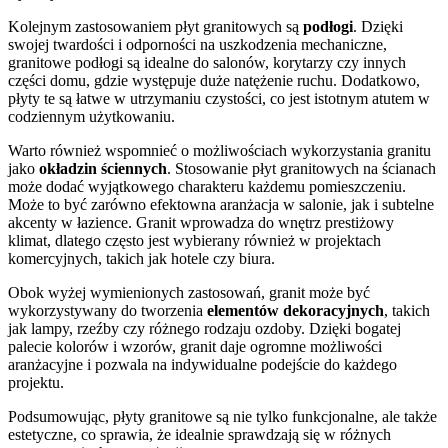
Kolejnym zastosowaniem płyt granitowych są
podłogi
. Dzięki
swojej twardości i odporności na uszkodzenia mechaniczne,
granitowe podłogi są idealne do salonów, korytarzy czy innych
części domu, gdzie występuje duże natężenie ruchu. Dodatkowo,
płyty te są łatwe w utrzymaniu czystości, co jest istotnym atutem w
codziennym użytkowaniu.
Warto również wspomnieć o możliwościach wykorzystania granitu
jako
okładzin ściennych
. Stosowanie płyt granitowych na ścianach
może dodać wyjątkowego charakteru każdemu pomieszczeniu.
Może to być zarówno efektowna aranżacja w salonie, jak i subtelne
akcenty w łazience. Granit wprowadza do wnętrz prestiżowy
klimat, dlatego często jest wybierany również w projektach
komercyjnych, takich jak hotele czy biura.
Obok wyżej wymienionych zastosowań, granit może być
wykorzystywany do tworzenia
elementów dekoracyjnych
, takich
jak lampy, rzeźby czy różnego rodzaju ozdoby. Dzięki bogatej
palecie kolorów i wzorów, granit daje ogromne możliwości
aranżacyjne i pozwala na indywidualne podejście do każdego
projektu.
Podsumowując, płyty granitowe są nie tylko funkcjonalne, ale także
estetyczne, co sprawia, że idealnie sprawdzają się w różnych