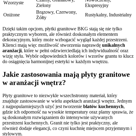
Wzorzyste
Zielony
Ekspresyjny
Brązowy, Czerwony,
Oniżone
Rustykalny, Industrialny
Żółty
Dzięki takim opcjom, płytki granitowe BKG stają się nie tylko
praktycznym wyborem, ale również doskonałym elementem
dekoracyjnym, który może wzbogacić wygląd każdej przestrzeni.
Klienci mają więc możliwość stworzenia naprawdę
unikalnych
aranżacji
, które w pełni odzwierciedlają ich indywidualność oraz
wizję stylu. Wybór odpowiednich kolorów i wzorów grantu to klucz
do osiągnięcia harmonijnej estetyki w każdym wnętrzu.
Jakie zastosowania mają płyty granitowe
w aranżacji wnętrz?
Płyty granitowe to niezwykle wszechstronny materiał, który
znajduje zastosowanie w wielu aspektach aranżacji wnętrz. Jednym
z najpopularniejszych użyć jest tworzenie
blatów kuchennych
,
gdzie ich odporność na wysokie temperatury oraz plamy sprawia, że
są doskonałym rozwiązaniem do intensywnie używanych
przestrzeni kuchennych. Granit nie tylko jest praktyczny, ale
również dodaje elegancji, co czyni kuchnię miejscem przyjemnym i
stylowym.