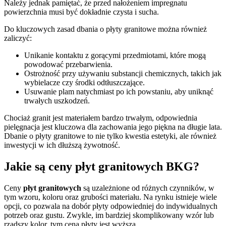
Należy jednak pamiętać, że przed nałożeniem impregnatu
powierzchnia musi być dokładnie czysta i sucha.
Do kluczowych zasad dbania o płyty granitowe można również
zaliczyć:
Unikanie kontaktu z gorącymi przedmiotami, które mogą
powodować przebarwienia.
Ostrożność przy używaniu substancji chemicznych, takich jak
wybielacze czy środki odtłuszczające.
Usuwanie plam natychmiast po ich powstaniu, aby uniknąć
trwałych uszkodzeń.
Chociaż granit jest materiałem bardzo trwałym, odpowiednia
pielęgnacja jest kluczowa dla zachowania jego piękna na długie lata.
Dbanie o płyty granitowe to nie tylko kwestia estetyki, ale również
inwestycji w ich dłuższą żywotność.
Jakie są ceny płyt granitowych BKG?
Ceny
płyt granitowych
są uzależnione od różnych czynników, w
tym wzoru, koloru oraz grubości materiału. Na rynku istnieje wiele
opcji, co pozwala na dobór płyty odpowiedniej do indywidualnych
potrzeb oraz gustu. Zwykle, im bardziej skomplikowany wzór lub
rzadszy kolor, tym cena płyty jest wyższa.