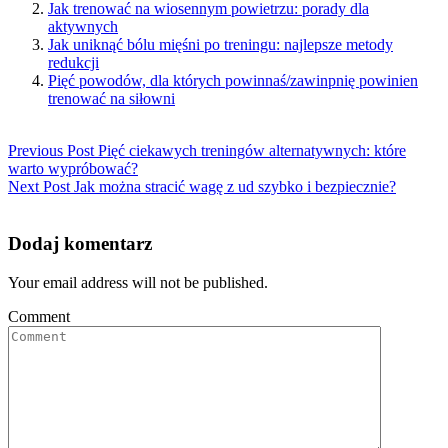
Jak trenować na wiosennym powietrzu: porady dla
aktywnych
Jak uniknąć bólu mięśni po treningu: najlepsze metody
redukcji
Pięć powodów, dla których powinnaś/zawinpnię powinien
trenować na siłowni
Previous Post
Pięć ciekawych treningów alternatywnych: które
warto wypróbować?
Next Post
Jak można stracić wagę z ud szybko i bezpiecznie?
Dodaj komentarz
Your email address will not be published.
Comment