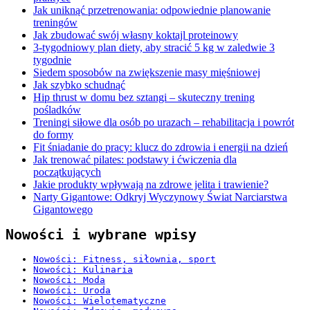
Jak uniknąć przetrenowania: odpowiednie planowanie
treningów
Jak zbudować swój własny koktajl proteinowy
3-tygodniowy plan diety, aby stracić 5 kg w zaledwie 3
tygodnie
Siedem sposobów na zwiększenie masy mięśniowej
Jak szybko schudnąć
Hip thrust w domu bez sztangi – skuteczny trening
pośladków
Treningi siłowe dla osób po urazach – rehabilitacja i powrót
do formy
Fit śniadanie do pracy: klucz do zdrowia i energii na dzień
Jak trenować pilates: podstawy i ćwiczenia dla
początkujących
Jakie produkty wpływają na zdrowe jelita i trawienie?
Narty Gigantowe: Odkryj Wyczynowy Świat Narciarstwa
Gigantowego
Nowości i wybrane wpisy
Nowości: Fitness, siłownia, sport
Nowości: Kulinaria
Nowości: Moda
Nowości: Uroda
Nowości: Wielotematyczne