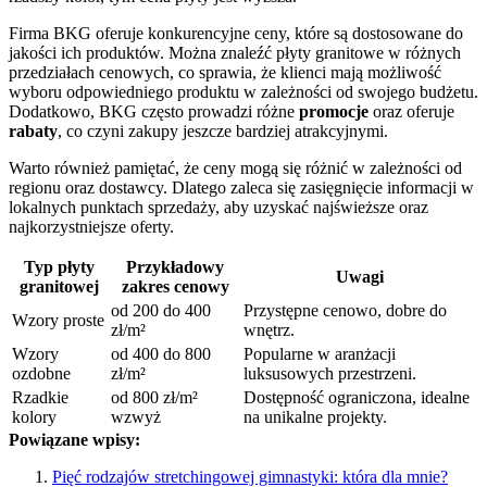
Firma BKG oferuje konkurencyjne ceny, które są dostosowane do
jakości ich produktów. Można znaleźć płyty granitowe w różnych
przedziałach cenowych, co sprawia, że klienci mają możliwość
wyboru odpowiedniego produktu w zależności od swojego budżetu.
Dodatkowo, BKG często prowadzi różne
promocje
oraz oferuje
rabaty
, co czyni zakupy jeszcze bardziej atrakcyjnymi.
Warto również pamiętać, że ceny mogą się różnić w zależności od
regionu oraz dostawcy. Dlatego zaleca się zasięgnięcie informacji w
lokalnych punktach sprzedaży, aby uzyskać najświeższe oraz
najkorzystniejsze oferty.
Typ płyty
Przykładowy
Uwagi
granitowej
zakres cenowy
od 200 do 400
Przystępne cenowo, dobre do
Wzory proste
zł/m²
wnętrz.
Wzory
od 400 do 800
Popularne w aranżacji
ozdobne
zł/m²
luksusowych przestrzeni.
Rzadkie
od 800 zł/m²
Dostępność ograniczona, idealne
kolory
wzwyż
na unikalne projekty.
Powiązane wpisy:
Pięć rodzajów stretchingowej gimnastyki: która dla mnie?