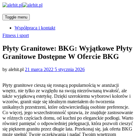
Toggle menu
Współpraca i kontakt
Categories
Fitness i sport
Płyty Granitowe: BKG: Wyjątkowe Płyty
Granitowe Dostępne W Ofercie BKG
Posted
by
alehit.pl
21 marca 2022
5 stycznia 2026
on
Płyty granitowe cieszą się rosnącą popularnością w aranżacji
wnętrz, nie tylko ze względu na swoją niezrównaną trwałość, ale
także wyjątkową estetykę. Dzięki szerokiemu wyborowi kolorów i
wzorów, granit staje się idealnym materiałem do tworzenia
unikalnych przestrzeni, które odzwierciedlają osobiste preferencje.
Co więcej, jego wszechstronność sprawia, że znajduje zastosowanie
w różnych częściach domu, od kuchni po eleganckie podłogi. Warto
również pamiętać o odpowiedniej pielęgnacji, która pozwoli cieszyć
się pięknem granitu przez długie lata. Przekonaj się, jak oferta BKG
może spełnić Twoje oczekiwania i nadać Twoim wnętrzom