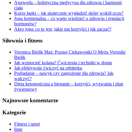
Ajurweda – holistyczna medycyna dla zdrowia i harmonii
ciała
Kurze łapki – jak skutecznie wygładzić skórę wokół oczu?
Joga hormonalna – co warto wiedzieć o zdrowiu i regulacji
hormonów?
Akro joga: co to jest, jakie ma korzyści i jak zacząć?
Siłownia i fitness
Veronica Bielik Mąż: Poznaj Ciekawostki O Mężu Veroniki
Bielik
Jak wzmocnić kolana? Ćwiczenia i techniki w domu
Jak efektywnie ćwiczyć na orbitreku
Podjadanie – nawyk czy zagrożenie dla zdrowia? Jak
walczyć?
Dieta ketogeniczna a bieganie – korzyści, wyzwania i plan
żywieniowy
Najnowsze komentarze
Kategorie
Fitness i sport
Inne