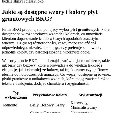
będzie służył i cieszył oko.
Jakie są dostępne wzory i kolory płyt
granitowych BKG?
Firma BKG proponuje imponujący wybór
płyt granitowych
, które
dostępne są w różnorodnych wzorach i kolorach, co umożliwia
klientom dopasowanie ich do własnych upodobań oraz stylu
wnętrza. Dzięki tej różnorodności, każdy może znaleźć coś
odpowiedniego, niezależnie od tego, czy preferuje stonowane,
jednolite kolory, czy bardziej złożone, wzorzyste opcje.
W asortymencie BKG klienci znajdą zarówno
jasne odcienie
, takie
jak biały czy beżowy, które wprowadzają do wnętrza lekkość i
elegancję, jak i
ciemniejsze kolory
, takie jak czarny czy grafitowy,
idealne do nowoczesnych aranżacji. Co więcej, dostępne są również
płytki granitowe o unikalnych wzorach, które mogą zawierać różne
tekstury i usłojenia, dodając charakteru i oryginalności.
Typ
Przykładowe kolory
Styl aranżacji
wykończenia
Klasyczny,
Jednolite
Biały, Beżowy, Szary
Minimalistyczny
Czarny, Granatowy,
Nowoczesny,