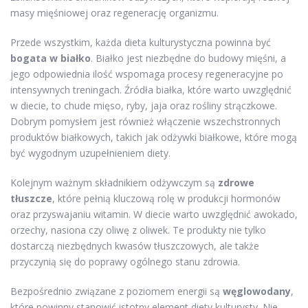
masy mięśniowej oraz regenerację organizmu.
Przede wszystkim, każda dieta kulturystyczna powinna być
bogata w białko
. Białko jest niezbędne do budowy mięśni, a
jego odpowiednia ilość wspomaga procesy regeneracyjne po
intensywnych treningach. Źródła białka, które warto uwzględnić
w diecie, to chude mięso, ryby, jaja oraz rośliny strączkowe.
Dobrym pomysłem jest również włączenie wszechstronnych
produktów białkowych, takich jak odżywki białkowe, które mogą
być wygodnym uzupełnieniem diety.
Kolejnym ważnym składnikiem odżywczym są
zdrowe
tłuszcze
, które pełnią kluczową rolę w produkcji hormonów
oraz przyswajaniu witamin. W diecie warto uwzględnić awokado,
orzechy, nasiona czy oliwę z oliwek. Te produkty nie tylko
dostarczą niezbędnych kwasów tłuszczowych, ale także
przyczynią się do poprawy ogólnego stanu zdrowia.
Bezpośrednio związane z poziomem energii są
węglowodany
,
które powinny stanowić istotny element diety kulturysty. Nie