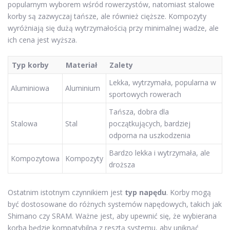
popularnym wyborem wśród rowerzystów, natomiast stalowe
korby są zazwyczaj tańsze, ale również cięższe. Kompozyty
wyróżniają się dużą wytrzymałością przy minimalnej wadze, ale
ich cena jest wyższa.
Typ korby
Materiał
Zalety
Lekka, wytrzymała, popularna w
Aluminiowa
Aluminium
sportowych rowerach
Tańsza, dobra dla
Stalowa
Stal
początkujących, bardziej
odporna na uszkodzenia
Bardzo lekka i wytrzymała, ale
Kompozytowa
Kompozyty
droższa
Ostatnim istotnym czynnikiem jest
typ napędu
. Korby mogą
być dostosowane do różnych systemów napędowych, takich jak
Shimano czy SRAM. Ważne jest, aby upewnić się, że wybierana
korba będzie kompatybilna z resztą systemu, aby uniknąć