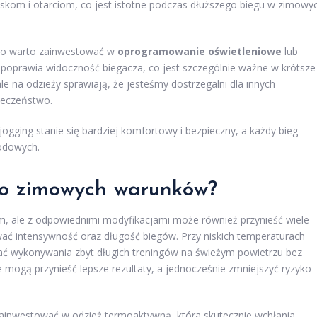
skom i otarciom, co jest istotne podczas dłuższego biegu w zimowy
ego warto zainwestować w
oprogramowanie oświetleniowe
lub
e poprawia widoczność biegacza, co jest szczególnie ważne w krótsze
le na odzieży sprawiają, że jesteśmy dostrzegalni dla innych
ieczeństwo.
gging stanie się bardziej komfortowy i bezpieczny, a każdy bieg
odowych.
do zimowych warunków?
 ale z odpowiednimi modyfikacjami może również przynieść wiele
wać intensywność oraz długość biegów. Przy niskich temperaturach
kać wykonywania zbyt długich treningów na świeżym powietrzu bez
e mogą przynieść lepsze rezultaty, a jednocześnie zmniejszyć ryzyko
zainwestować w odzież termoaktywną, która skutecznie wchłania