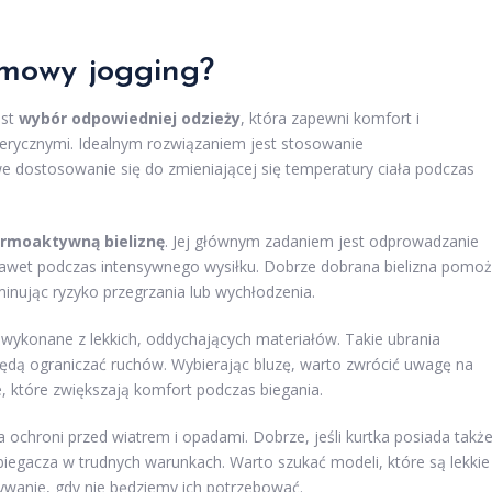
imowy jogging?
est
wybór odpowiedniej odzieży
, która zapewni komfort i
erycznymi. Idealnym rozwiązaniem jest stosowanie
we dostosowanie się do zmieniającej się temperatury ciała podczas
rmoaktywną bieliznę
. Jej głównym zadaniem jest odprowadzanie
 nawet podczas intensywnego wysiłku. Dobrze dobrana bielizna pomo
inując ryzyko przegrzania lub wychłodzenia.
ej wykonane z lekkich, oddychających materiałów. Takie ubrania
będą ograniczać ruchów. Wybierając bluzę, warto zwrócić uwagę na
, które zwiększają komfort podczas biegania.
ra ochroni przed wiatrem i opadami. Dobrze, jeśli kurtka posiada takż
egacza w trudnych warunkach. Warto szukać modeli, które są lekkie 
ywanie, gdy nie będziemy ich potrzebować.