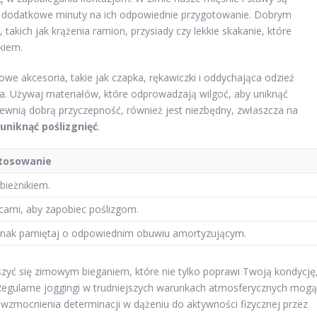
ić dodatkowe minuty na ich odpowiednie przygotowanie. Dobrym
kich jak krążenia ramion, przysiady czy lekkie skakanie, które
kiem.
owe akcesoria, takie jak czapka, rękawiczki i oddychająca odzież
. Używaj materiałów, które odprowadzają wilgoć, aby uniknąć
wnią dobrą przyczepność, również jest niezbędny, zwłaszcza na
uniknąć poślizgnięć
.
tosowanie
bieżnikiem.
lcami, aby zapobiec poślizgom.
jednak pamiętaj o odpowiednim obuwiu amortyzującym.
szyć się zimowym bieganiem, które nie tylko poprawi Twoją kondycję
egularne joggingi w trudniejszych warunkach atmosferycznych mogą
 wzmocnienia determinacji w dążeniu do aktywności fizycznej przez