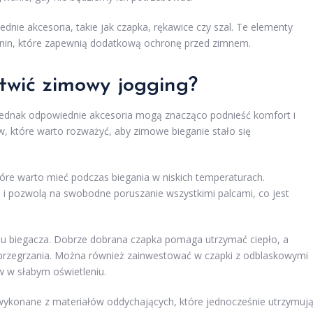
nie akcesoria, takie jak czapka, rękawice czy szal. Te elementy
anin, które zapewnią dodatkową ochronę przed zimnem.
twić zimowy jogging?
ednak odpowiednie akcesoria mogą znacząco podnieść komfort i
, które warto rozważyć, aby zimowe bieganie stało się
óre warto mieć podczas biegania w niskich temperaturach.
i pozwolą na swobodne poruszanie wszystkimi palcami, co jest
ju biegacza. Dobrze dobrana czapka pomaga utrzymać ciepło, a
 przegrzania. Można również zainwestować w czapki z odblaskowymi
 w słabym oświetleniu.
wykonane z materiałów oddychających, które jednocześnie utrzymuj