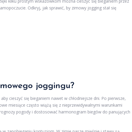
Dzięki kilku prostym wskazówkom można cieszyć się bieganiem przez
samopoczucie. Odkryj, jak sprawić, by zimowy jogging stał się
zimowego joggingu?
by cieszyć się bieganiem nawet w chłodniejsze dni. Po pierwsze,
owe miesiące często wiążą się z nieprzewidywalnymi warunkami
ć prognozy pogody i dostosować harmonogram biegów do panujących
 w zapobieganiu kontuzjom. W zimie nasze mięśnie i stawy są