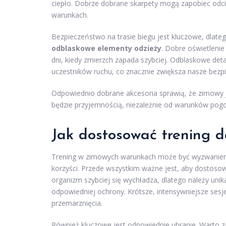
ciepło. Dobrze dobrane skarpety mogą zapobiec odci
warunkach.
Bezpieczeństwo na trasie biegu jest kluczowe, dlat
odblaskowe elementy odzieży
. Dobre oświetleni
dni, kiedy zmierzch zapada szybciej. Odblaskowe deta
uczestników ruchu, co znacznie zwiększa nasze bezp
Odpowiednio dobrane akcesoria sprawią, że zimowy jo
będzie przyjemnością, niezależnie od warunków pog
Jak dostosować trening 
Trening w zimowych warunkach może być wyzwaniem,
korzyści. Przede wszystkim ważne jest, aby dostoso
organizm szybciej się wychładza, dlatego należy uni
odpowiedniej ochrony. Krótsze, intensywniejsze sesj
przemarznięcia.
Również kluczowe jest odpowiednie ubranie. Warto 