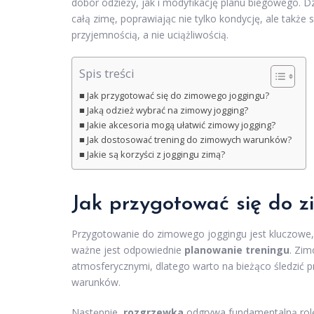
dobór odzieży, jak i modyfikację planu biegowego. 
całą zimę, poprawiając nie tylko kondycję, ale także 
przyjemnością, a nie uciążliwością.
Spis treści
Jak przygotować się do zimowego joggingu?
Jaką odzież wybrać na zimowy jogging?
Jakie akcesoria mogą ułatwić zimowy jogging?
Jak dostosować trening do zimowych warunków?
Jakie są korzyści z joggingu zimą?
Jak przygotować się do 
Przygotowanie do zimowego joggingu jest kluczowe, a
ważne jest odpowiednie
planowanie treningu
. Zim
atmosferycznymi, dlatego warto na bieżąco śledzi
warunków.
Następnie,
rozgrzewka
odgrywa fundamentalną rolę