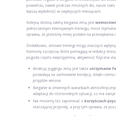
powietrzu, nawet podczas mroźnych dni, nasze ciało s
lepszą wydolność w cieplejszych miesiącach.
Kolejną istotną zaletą biegania zimą jest
wzmocnien
jednoczesnym intensywnym treningu, może stymulowa
sprawia, że jesteśmy mniej podatni na przeziębienia i 
Dodatkowo, zimowe treningi mogą znacząco wpłyną
hormony szczęścia, które pomagają w redukcji stresu
pogoda często nieprzyjemna, aktywność fizyczna st
Atrakcją joggingu zimą jest także
utrzymanie f
pozwalają na zachowanie kondycji, dzięki czemu
przyjdzie wiosna.
Bieganie w zmiennych warunkach atmosferyczny
adaptacji do różnorodnych sytuacji, co ma swoje 
Nie możemy też zapominać o
korzyściach psy
otaczającej przyrody, a przy tym sprawia, że po