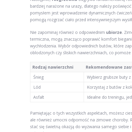
bardziej narażone na urazy, dlatego należy poświęc
pomysłem jest wprowadzenie dynamicznych ćwiczeń, ta
pomogą rozgrzać ciało przed intensywniejszym wysił
Nie zapominaj również o odpowiednim
ubiorze
. Zim
termiczna, mogą znacząco poprawić komfort biegania
wychłodzenia. Wybór odpowiednich butów, które zape
oblodzonych czy śliskich nawierzchniach, co pomoże
Rodzaj nawierzchni
Rekomendowane zas
Śnieg
Wybierz grubsze buty z 
Lód
Korzystaj z butów z ko
Asfalt
Idealne do treningu, 
Pamiętając o tych wszystkich aspektach, możesz cie
ale również umocni odporność na zimowe choroby. R
stać się świetną okazją do wyzwania samego siebie i