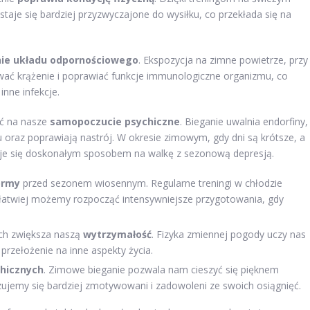
taje się bardziej przyzwyczajone do wysiłku, co przekłada się na
ie układu odpornościowego
. Ekspozycja na zimne powietrze, przy
ć krążenie i poprawiać funkcje immunologiczne organizmu, co
inne infekcje.
ć na nasze
samopoczucie psychiczne
. Bieganie uwalnia endorfiny,
 oraz poprawiają nastrój. W okresie zimowym, gdy dni są krótsze, a
aje się doskonałym sposobem na walkę z sezonową depresją.
ormy
przed sezonem wiosennym. Regularne treningi w chłodzie
 łatwiej możemy rozpocząć intensywniejsze przygotowania, gdy
ch zwiększa naszą
wytrzymałość
. Fizyka zmiennej pogody uczy nas
przełożenie na inne aspekty życia.
chicznych
. Zimowe bieganie pozwala nam cieszyć się pięknem
czujemy się bardziej zmotywowani i zadowoleni ze swoich osiągnięć.