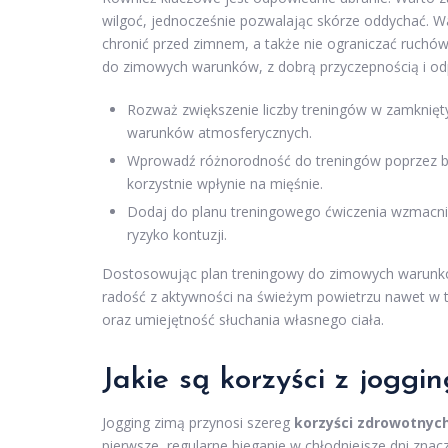
wilgoć, jednocześnie pozwalając skórze oddychać. War
chronić przed zimnem, a także nie ograniczać ruchó
do zimowych warunków, z dobrą przyczepnością i odp
Rozważ zwiększenie liczby treningów w zamknięty
warunków atmosferycznych.
Wprowadź różnorodność do treningów poprzez bieg
korzystnie wpłynie na mięśnie.
Dodaj do planu treningowego ćwiczenia wzmacniaj
ryzyko kontuzji.
Dostosowując plan treningowy do zimowych warunków
radość z aktywności na świeżym powietrzu nawet w 
oraz umiejętność słuchania własnego ciała.
Jakie są korzyści z joggi
Jogging zimą przynosi szereg
korzyści zdrowotnyc
pierwsze, regularne bieganie w chłodniejsze dni znac