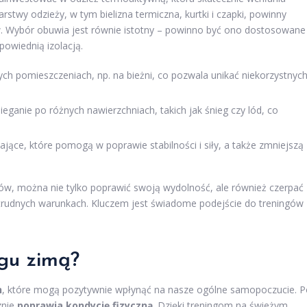
stwy odzieży, w tym bielizna termiczna, kurtki i czapki, powinny
w. Wybór obuwia jest równie istotny – powinno być ono dostosowane
owiednią izolacją.
ch pomieszczeniach, np. na bieżni, co pozwala unikać niekorzystnyc
anie po różnych nawierzchniach, takich jak śnieg czy lód, co
ące, które pomogą w poprawie stabilności i siły, a także zmniejszą
, można nie tylko poprawić swoją wydolność, ale również czerpać
trudnych warunkach. Kluczem jest świadome podejście do treningów
ngu zimą?
h
, które mogą pozytywnie wpłynąć na nasze ogólne samopoczucie. P
znie
poprawia kondycję fizyczną
. Dzięki treningom na świeżym