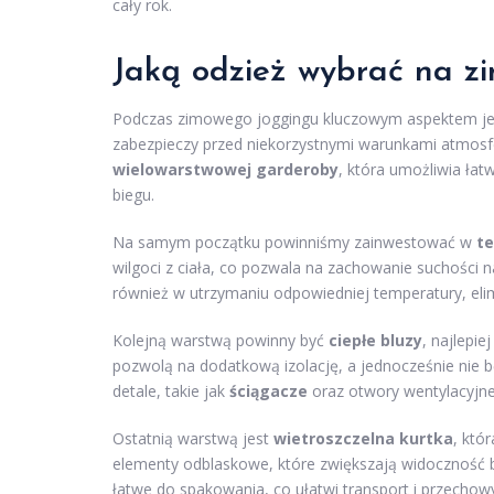
cały rok.
Jaką odzież wybrać na z
Podczas zimowego joggingu kluczowym aspektem j
zabezpieczy przed niekorzystnymi warunkami atmosf
wielowarstwowej garderoby
, która umożliwia łat
biegu.
Na samym początku powinniśmy zainwestować w
te
wilgoci z ciała, co pozwala na zachowanie suchości
również w utrzymaniu odpowiedniej temperatury, elim
Kolejną warstwą powinny być
ciepłe bluzy
, najlepi
pozwolą na dodatkową izolację, a jednocześnie nie 
detale, takie jak
ściągacze
oraz otwory wentylacyjne
Ostatnią warstwą jest
wietroszczelna kurtka
, któ
elementy odblaskowe, które zwiększają widoczność bi
łatwe do spakowania, co ułatwi transport i przechow