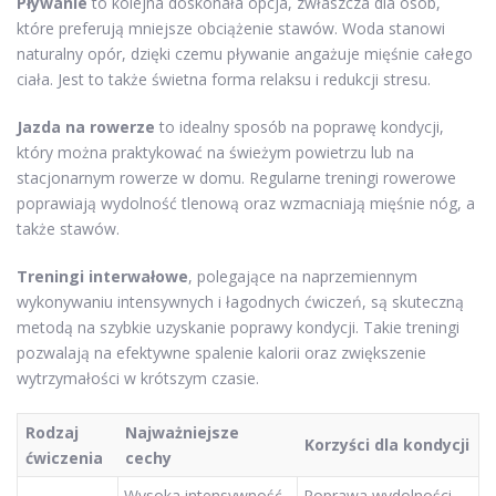
Pływanie
to kolejna doskonała opcja, zwłaszcza dla osób,
które preferują mniejsze obciążenie stawów. Woda stanowi
naturalny opór, dzięki czemu pływanie angażuje mięśnie całego
ciała. Jest to także świetna forma relaksu i redukcji stresu.
Jazda na rowerze
to idealny sposób na poprawę kondycji,
który można praktykować na świeżym powietrzu lub na
stacjonarnym rowerze w domu. Regularne treningi rowerowe
poprawiają wydolność tlenową oraz wzmacniają mięśnie nóg, a
także stawów.
Treningi interwałowe
, polegające na naprzemiennym
wykonywaniu intensywnych i łagodnych ćwiczeń, są skuteczną
metodą na szybkie uzyskanie poprawy kondycji. Takie treningi
pozwalają na efektywne spalenie kalorii oraz zwiększenie
wytrzymałości w krótszym czasie.
Rodzaj
Najważniejsze
Korzyści dla kondycji
ćwiczenia
cechy
Wysoka intensywność,
Poprawa wydolności