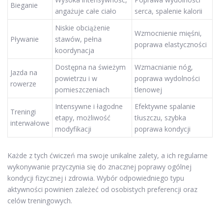
Bieganie
angażuje całe ciało
serca, spalenie kalorii
Niskie obciążenie
Wzmocnienie mięśni,
Pływanie
stawów, pełna
poprawa elastyczności
koordynacja
Dostępna na świeżym
Wzmacnianie nóg,
Jazda na
powietrzu i w
poprawa wydolności
rowerze
pomieszczeniach
tlenowej
Intensywne i łagodne
Efektywne spalanie
Treningi
etapy, możliwość
tłuszczu, szybka
interwałowe
modyfikacji
poprawa kondycji
Każde z tych ćwiczeń ma swoje unikalne zalety, a ich regularne
wykonywanie przyczynia się do znacznej poprawy ogólnej
kondycji fizycznej i zdrowia. Wybór odpowiedniego typu
aktywności powinien zależeć od osobistych preferencji oraz
celów treningowych.