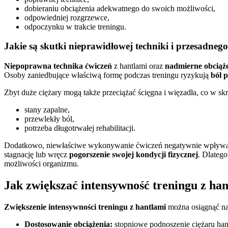
dobieraniu obciążenia adekwatnego do swoich możliwości,
odpowiedniej rozgrzewce,
odpoczynku w trakcie treningu.
Jakie są skutki nieprawidłowej techniki i przesadneg
Niepoprawna technika ćwiczeń
z hantlami oraz
nadmierne obciąż
Osoby zaniedbujące właściwą formę podczas treningu ryzykują
ból 
Zbyt duże ciężary mogą także przeciążać ścięgna i więzadła, co w s
stany zapalne,
przewlekły ból,
potrzeba długotrwałej rehabilitacji.
Dodatkowo, niewłaściwe wykonywanie ćwiczeń negatywnie wpływa na
stagnację lub wręcz
pogorszenie swojej kondycji fizycznej
. Dlatego
możliwości organizmu.
Jak zwiększać intensywność treningu z ha
Zwiększenie intensywności treningu z hantlami
można osiągnąć na
Dostosowanie obciążenia:
stopniowe podnoszenie ciężaru hant