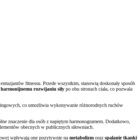
 entuzjastów fitnessu. Przede wszystkim, stanowią doskonały sposób
z
harmonijnemu rozwijaniu siły
po obu stronach ciała, co pozwala
treningowych, co umożliwia wykonywanie różnorodnych ruchów
gólne znaczenie dla osób z napiętym harmonogramem. Dodatkowo,
 elementów obecnych w publicznych siłowniach.
niowej wpływają one pozytywnie na
metabolizm
oraz
spalanie tkanki