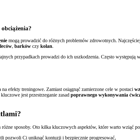
o obciążenia?
enie
mogą prowadzić do różnych problemów zdrowotnych. Najczęściej po
pleców
,
barków
czy
kolan
.
krajnych przypadkach prowadzi do ich uszkodzenia. Często występują w
 efekty treningowe. Zamiast osiągnąć zamierzone cele w postaci
wz
 kluczowe jest przestrzeganie zasad
poprawnego wykonywania ćwic
ntlami?
 różne sposoby. Oto kilka kluczowych aspektów, które warto wziąć p
li pozwoli Ci uniknąć kontuzji i bezpiecznie progresować,