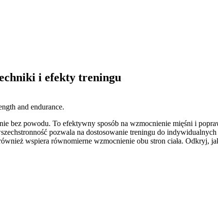
chniki i efekty treningu
 to nie bez powodu. To efektywny sposób na wzmocnienie mięśni i pop
h wszechstronność pozwala na dostosowanie treningu do indywidualn
również wspiera równomierne wzmocnienie obu stron ciała. Odkryj, jak