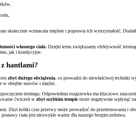
arków,
zodu,
gram skutecznie wzmacnia mięśnie i poprawia ich wytrzymałość. Dod
omości własnego ciała
. Dzięki temu zwiększamy efektywność trening
ne, jak i kondycyjne.
 z hantlami?
boru
zbyt dużego obciążenia
, co prowadzi do niewłaściwej techniki 
ie w obrębie stawów i mięśni.
rozpoczęciem treningu. Odpowiednia rozgrzewka ma kluczowe znaczen
nywanie ćwiczeń w
zbyt szybkim tempie
może negatywnie wpłynąć na 
mi. Zbyt krótki czas przerwy może prowadzić do przetrenowania i obni
j postawy ciała jest niezwykle ważne dla naszego bezpieczeństwa.