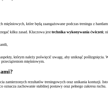
ach mięśniowych, które będą zaangażowane podczas treningu z hantlam
rzegać kilku zasad. Kluczowa jest
technika wykonywania ćwiczeń
; n
antli,
spekty, którym należy poświęcić uwagę, aby uniknąć poślizgnięcia. W 
ć przeciążeniom mięśniowym.
lami?
cia zamierzonych rezultatów treningowych oraz unikania kontuzji. Istot
o oznacza zachowanie stabilnej postawy oraz pełnego zakresu ruchu.