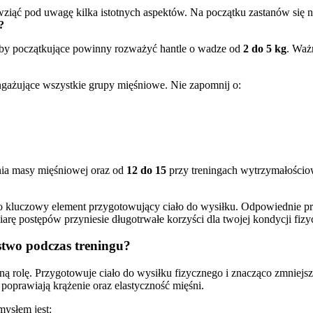
ziąć pod uwagę kilka istotnych aspektów. Na początku zastanów się 
?
by początkujące powinny rozważyć hantle o wadze od
2 do 5 kg
. Waż
gażujące wszystkie grupy mięśniowe. Nie zapomnij o:
ia masy mięśniowej oraz od
12 do 15
przy treningach wytrzymałości
o kluczowy element przygotowujący ciało do wysiłku. Odpowiednie prz
rę postępów przyniesie długotrwałe korzyści dla twojej kondycji fizy
stwo podczas treningu?
 rolę. Przygotowuje ciało do wysiłku fizycznego i znacząco zmniejsz
oprawiają krążenie oraz elastyczność mięśni.
ysłem jest: