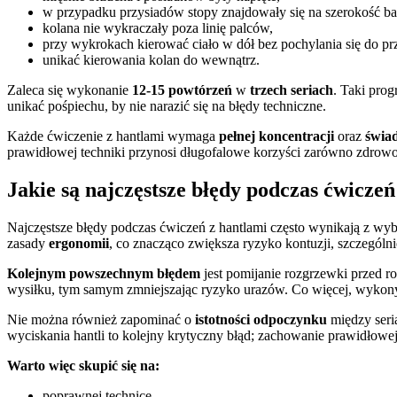
w przypadku przysiadów stopy znajdowały się na szerokość b
kolana nie wykraczały poza linię palców,
przy wykrokach kierować ciało w dół bez pochylania się do pr
unikać kierowania kolan do wewnątrz.
Zaleca się wykonanie
12-15 powtórzeń
w
trzech seriach
. Taki pro
unikać pośpiechu, by nie narazić się na błędy techniczne.
Każde ćwiczenie z hantlami wymaga
pełnej koncentracji
oraz
świad
prawidłowej techniki przynosi długofalowe korzyści zarówno zdrowot
Jakie są najczęstsze błędy podczas ćwiczeń
Najczęstsze błędy podczas ćwiczeń z hantlami często wynikają z wy
zasady
ergonomii
, co znacząco zwiększa ryzyko kontuzji, szczególn
Kolejnym powszechnym błędem
jest pomijanie rozgrzewki przed 
wysiłku, tym samym zmniejszając ryzyko urazów. Co więcej, wyko
Nie można również zapominać o
istotności odpoczynku
między seria
wyciskania hantli to kolejny krytyczny błąd; zachowanie prawidłowe
Warto więc skupić się na:
poprawnej technice,