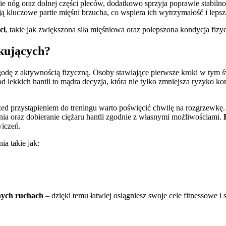
 nóg oraz dolnej części pleców, dodatkowo sprzyja poprawie stabilnoś
ją kluczowe partie mięśni brzucha, co wspiera ich wytrzymałość i lepszą
ci
, takie jak zwiększona siła mięśniowa oraz polepszona kondycja fizy
tkujących?
odę z aktywnością fizyczną. Osoby stawiające pierwsze kroki w tym 
 lekkich hantli to mądra decyzja, która nie tylko zmniejsza ryzyko ko
rzed przystąpieniem do treningu warto poświęcić chwilę na rozgrzewkę
nia oraz dobieranie ciężaru hantli zgodnie z własnymi możliwościami.
iczeń.
a takie jak:
ych ruchach
– dzięki temu łatwiej osiągniesz swoje cele fitnessowe i sp