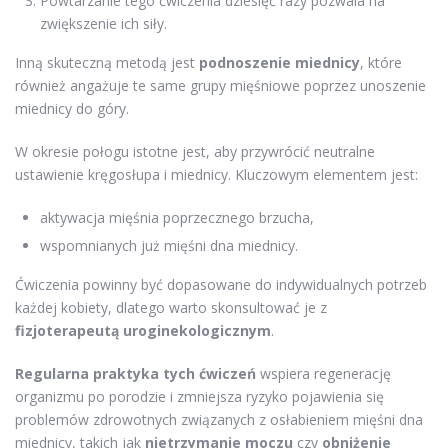
Powtarzanie tego ćwiczenia dziesięć razy pozwala na
zwiększenie ich siły.
Inną skuteczną metodą jest
podnoszenie miednicy
, które
również angażuje te same grupy mięśniowe poprzez unoszenie
miednicy do góry.
W okresie połogu istotne jest, aby przywrócić neutralne
ustawienie kręgosłupa i miednicy. Kluczowym elementem jest:
aktywacja mięśnia poprzecznego brzucha,
wspomnianych już mięśni dna miednicy.
Ćwiczenia powinny być dopasowane do indywidualnych potrzeb
każdej kobiety, dlatego warto skonsultować je z
fizjoterapeutą uroginekologicznym
.
Regularna praktyka tych ćwiczeń
wspiera regenerację
organizmu po porodzie i zmniejsza ryzyko pojawienia się
problemów zdrowotnych związanych z osłabieniem mięśni dna
miednicy, takich jak
nietrzymanie moczu
czy
obniżenie