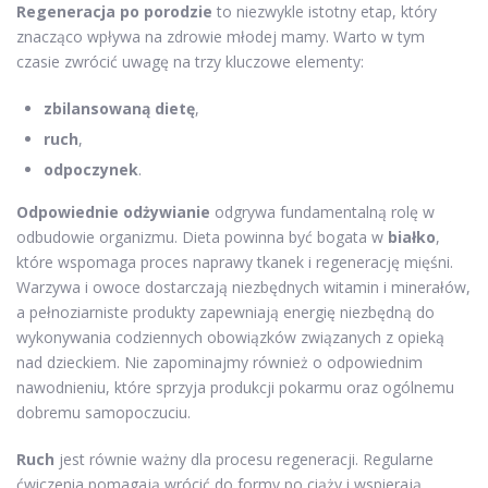
Regeneracja po porodzie
to niezwykle istotny etap, który
znacząco wpływa na zdrowie młodej mamy. Warto w tym
czasie zwrócić uwagę na trzy kluczowe elementy:
zbilansowaną dietę
,
ruch
,
odpoczynek
.
Odpowiednie odżywianie
odgrywa fundamentalną rolę w
odbudowie organizmu. Dieta powinna być bogata w
białko
,
które wspomaga proces naprawy tkanek i regenerację mięśni.
Warzywa i owoce dostarczają niezbędnych witamin i minerałów,
a pełnoziarniste produkty zapewniają energię niezbędną do
wykonywania codziennych obowiązków związanych z opieką
nad dzieckiem. Nie zapominajmy również o odpowiednim
nawodnieniu, które sprzyja produkcji pokarmu oraz ogólnemu
dobremu samopoczuciu.
Ruch
jest równie ważny dla procesu regeneracji. Regularne
ćwiczenia pomagają wrócić do formy po ciąży i wspierają